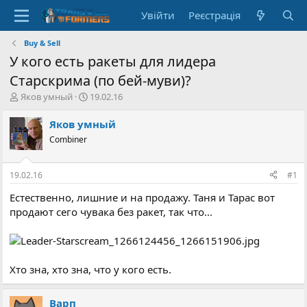
Увійти
Реєстрація
Buy & Sell
У кого есть ракеты для лидера
Старскрима (по бей-муви)?
А
Д
Яков умный
19.02.16
в
а
т
т
Яков умный
о
а
Combiner
р
с
т
т
е
в
19.02.16
#1
м
о
и
р
Естественно, лишние и на продажу. Таня и Тарас вот
е
продают сего чувака без ракет, так что...
н
н
я
Хто зна, хто зна, что у кого есть.
Варп