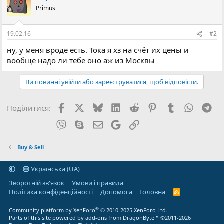
Primus
19.02.16
#2
ну, у меня вроде есть. Тока я хз на счёт их цены и
вообще надо ли тебе оно аж из Москвы
Ви повинні увійти або зареєструватися, щоб відповісти.
Facebook
X (Twitter)
Bluesky
LinkedIn
Reddit
Pinterest
Tumblr
WhatsA
Tel
Поділитися:
Viber
Skype
E-mail
Google
Посилання
Buy & Sell
Українська (UA)
Зворотній зв'язок
Умови і правила
Політика конфіденційності
Дoпoмoга
Головна
R
S
S
®
Community platform by XenForo
© 2010-2025 XenForo Ltd.
Parts of this site powered by
add-ons from DragonByte™
©2011-2026