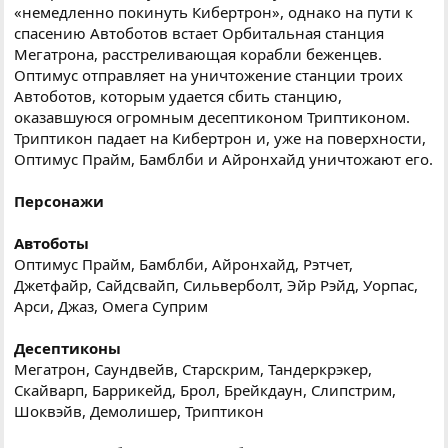
«немедленно покинуть Кибертрон», однако на пути к
спасению Автоботов встает Орбитальная станция
Мегатрона, расстреливающая корабли беженцев.
Оптимус отправляет на уничтожение станции троих
Автоботов, которым удается сбить станцию,
оказавшуюся огромным десептиконом Триптиконом.
Триптикон падает на Кибертрон и, уже на поверхности,
Оптимус Прайм, Бамблби и Айронхайд уничтожают его.
Персонажи
Автоботы
Оптимус Прайм, Бамблби, Айронхайд, Рэтчет,
Джетфайр, Сайдсвайп, Сильверболт, Эйр Рэйд, Уорпас,
Арси, Джаз, Омега Суприм
Десептиконы
Мегатрон, Саундвейв, Старскрим, Тандеркрэкер,
Скайварп, Баррикейд, Брол, Брейкдаун, Слипстрим,
Шоквэйв, Демолишeр, Триптикон