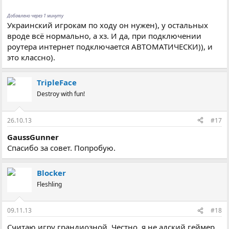
Добавлено через 1 минуту
Украинский игрокам по ходу он нужен), у остальных
вроде всё нормально, а хз. И да, при подключении
роутера интернет подключается АВТОМАТИЧЕСКИ)), и
это классно).
TripleFace
Destroy with fun!
26.10.13
#17
GaussGunner
Спасибо за совет. Попробую.
Blocker
Fleshling
09.11.13
#18
Считаю игру грандиозной. Честно, я не адский геймер,