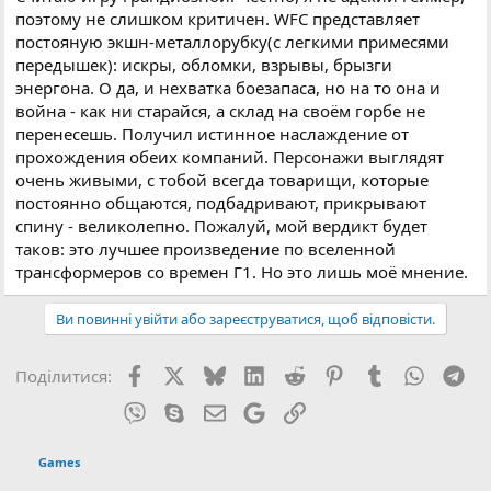
поэтому не слишком критичен. WFC представляет
постояную экшн-металлорубку(с легкими примесями
передышек): искры, обломки, взрывы, брызги
энергона. О да, и нехватка боезапаса, но на то она и
война - как ни старайся, а склад на своём горбе не
перенесешь. Получил истинное наслаждение от
прохождения обеих компаний. Персонажи выглядят
очень живыми, с тобой всегда товарищи, которые
постоянно общаются, подбадривают, прикрывают
спину - великолепно. Пожалуй, мой вердикт будет
таков: это лучшее произведение по вселенной
трансформеров со времен Г1. Но это лишь моё мнение.
Ви повинні увійти або зареєструватися, щоб відповісти.
Facebook
X (Twitter)
Bluesky
LinkedIn
Reddit
Pinterest
Tumblr
WhatsA
Tel
Поділитися:
Viber
Skype
E-mail
Google
Посилання
Games