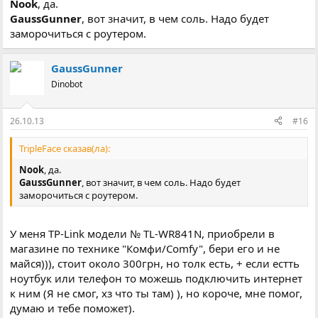
Nook
, да.
GaussGunner
, вот значит, в чем соль. Надо будет
заморочиться с роутером.
GaussGunner
Dinobot
26.10.13
#16
TripleFace сказав(ла):
Nook
, да.
GaussGunner
, вот значит, в чем соль. Надо будет
заморочиться с роутером.
У меня TP-Link модели № TL-WR841N, приобрели в
магазине по технике "Комфи/Comfy", бери его и не
майся))), стоит около 300грн, но толк есть, + если естть
ноутбук или телефон то можешь подключить интернет
к ним (Я не смог, хз что ты там) ), но короче, мне помог,
думаю и тебе поможет).