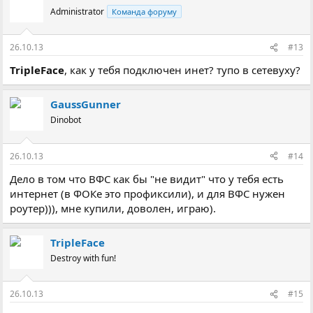
Administrator
Команда форуму
26.10.13
#13
TripleFace
, как у тебя подключен инет? тупо в сетевуху?
GaussGunner
Dinobot
26.10.13
#14
Дело в том что ВФС как бы "не видит" что у тебя есть
интернет (в ФОКе это профиксили), и для ВФС нужен
роутер))), мне купили, доволен, играю).
TripleFace
Destroy with fun!
26.10.13
#15