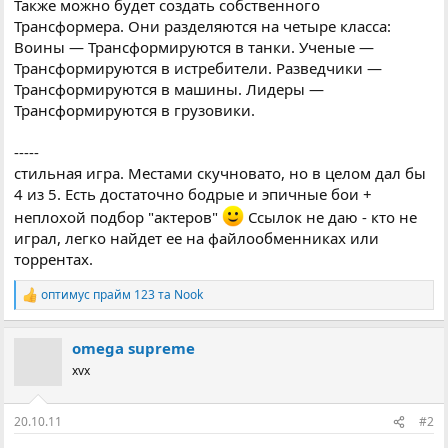
Также можно будет создать собственного
Трансформера. Они разделяются на четыре класса:
Воины — Трансформируются в танки. Ученые —
Трансформируются в истребители. Разведчики —
Трансформируются в машины. Лидеры —
Трансформируются в грузовики.
-----
стильная игра. Местами скучновато, но в целом дал бы
4 из 5. Есть достаточно бодрые и эпичные бои +
неплохой подбор "актеров"
Ссылок не даю - кто не
играл, легко найдет ее на файлообменниках или
торрентах.
оптимус прайм 123
та
Nook
Р
е
а
omega supreme
к
ц
xvx
і
ї
:
20.10.11
#2