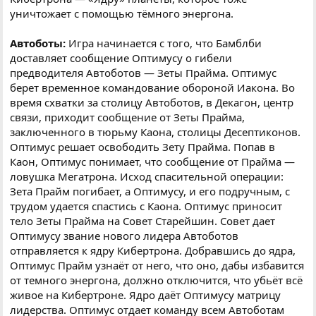
уничтожает с помощью тёмного энергона.
Автоботы:
Игра начинается с того, что Бамблби
доставляет сообщение Оптимусу о гибели
предводителя Автоботов — Зеты Прайма. Оптимус
берет временное командование обороной Иакона. Во
время схватки за столицу Автоботов, в Декагон, центр
связи, приходит сообщение от Зеты Прайма,
заключенного в тюрьму Каона, столицы Десептиконов.
Оптимус решает освободить Зету Прайма. Попав в
Каон, Оптимус понимает, что сообщение от Прайма —
ловушка Мегатрона. Исход спасительной операции:
Зета Прайм погибает, а Оптимусу, и его подручным, с
трудом удается спастись с Каона. Оптимус приносит
тело Зеты Прайма на Совет Старейшин. Совет дает
Оптимусу звание нового лидера Автоботов
отправляется к ядру Кибертрона. Добравшись до ядра,
Оптимус Прайм узнаёт от него, что оно, дабы избавится
от темного энергона, должно отключится, что убьёт всё
живое на Кибертроне. Ядро даёт Оптимусу матрицу
лидерства. Оптимус отдает команду всем Автоботам