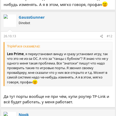
нибудь изменять. А я в этом, мягко говоря, профан
GaussGunner
Dinobot
26.10.13
#12
TripleFace сказав(ла):
Leo Prime
, я переустановил винду и сразу установил игру, так
что это не из-за ОС. А что за "танцы с бубном"? Я знаю что не у
одного меня такая проблема. Все "знатоки" пишут что надо
проверить такие-то игровые порты. Я звонил своему
провайдеру, мне сказали что у них все открыто и т.д. Может в
самой системе надо че-нибудь изменять. А я в этом, мягко
говоря, профан
Да тут порты вообще не при чём, купи роутер TP-Link и
всё будет работать, у меня работает.
Nook