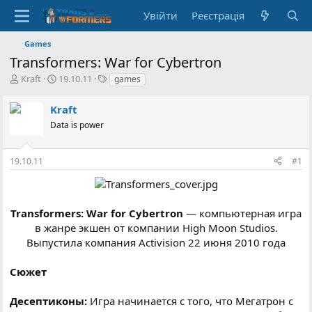
Увійти
Реєстрація
Games
Transformers: War for Cybertron
А
Д
Т
Kraft
19.10.11
games
в
а
е
т
т
г
Kraft
о
а
и
Data is power
р
с
т
т
е
в
19.10.11
#1
м
о
и
р
е
н
Transformers: War for Cybertron
— компьютерная игра
н
в жанре экшен от компании High Moon Studios.
я
Выпустила компания Activision 22 июня 2010 года​
Сюжет
Десептиконы:
Игра начинается с того, что Мегатрон с