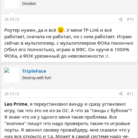
Dinobot
26.10.13
#10
Роутер нужен, да и всё
. У меня TP-Link и всё
работает, сначала не работал, но с ним работает. Играю
сейчас в мультиплеер, с мультиплеером ФОКа покончил
(Убил его полностью), играю в ВФС. Он круче в 1000%
ФОКа, а ФОК урезанный до невозможности :/.
TripleFace
Destroy with fun!
26.10.13
#11
Leo Prime
, я переустановил винду и сразу установил
игру, так что это не из-за ОС. А что за "танцы с бубном"?
Я знаю что не у одного меня такая проблема. Все
"знатоки" пишут что надо проверить такие-то игровые
порты. Я звонил своему провайдеру, мне сказали что у
них все открыто и т.д. Может в самой системе надо че-