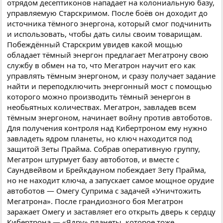
отрядом десептиконов нападает на колониальную базу,
управляемую Старскримом. После боёв он доходит до
источника тёмного энергона, который смог подчинить
и использовать, чтобы дать силы своим товарищам.
Побеждённый Старскрим увидев какой мощью
обладает тёмный энергон предлагает Мегатрону свою
службу в обмен на то, что Мегатрон научит его как
управлять тёмным энергоном, и сразу получает задание
найти и переподключить энергонный мост с помощью
которого можно производить тёмный эенергон в
необьятных количествах. Мегатрон, завладев всем
тёмным энергоном, начинает войну против автоботов.
Для получения контроля над Кибертроном ему нужно
завладеть ядром планеты, но ключ находится под
защитой Зеты Прайма. Собрав оперативную группу,
Мегатрон штурмует базу автоботов, и вместе с
Саундвейвом и Брейкдауном побеждает Зету Прайма,
но не находит ключа, а запускает самое мощное орудие
автоботов — Омегу Суприма с задачей «Уничтожить
Мегатрона». После грандиозного боя Мегатрон
заражает Омегу и заставляет его открыть дверь к сердцу
Кибертрона — «Ядру» планеты, которое тоже