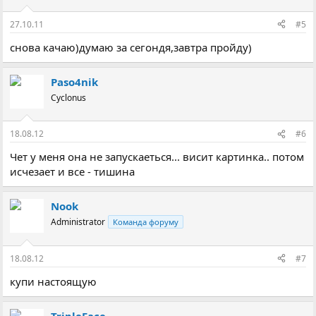
27.10.11
#5
снова качаю)думаю за сегондя,завтра пройду)
Paso4nik
Cyclonus
18.08.12
#6
Чет у меня она не запускаеться... висит картинка.. потом
исчезает и все - тишина
Nook
Administrator
Команда форуму
18.08.12
#7
купи настоящую
TripleFace