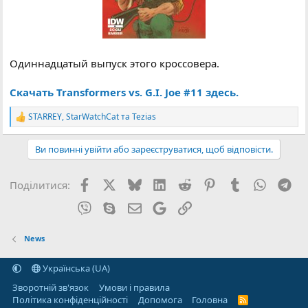
Одиннадцатый выпуск этого кроссовера.
Скачать Transformers vs. G.I. Joe #11 здесь.
STARREY
,
StarWatchCat
та
Tezias
Р
е
а
Ви повинні увійти або зареєструватися, щоб відповісти.
к
ц
і
Facebook
X (Twitter)
Bluesky
LinkedIn
Reddit
Pinterest
Tumblr
WhatsA
Tel
Поділитися:
ї
:
Viber
Skype
E-mail
Google
Посилання
News
Українська (UA)
Зворотній зв'язок
Умови і правила
Політика конфіденційності
Дoпoмoга
Головна
R