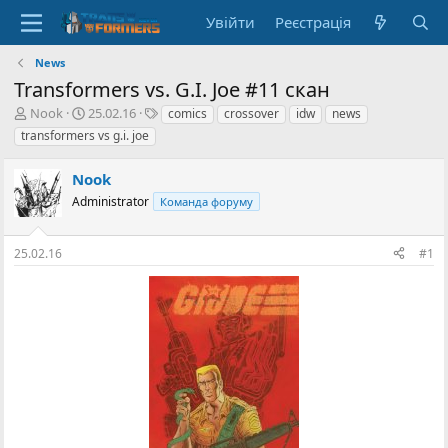
Увійти
Реєстрація
News
Transformers vs. G.I. Joe #11 скан
А
Д
Т
Nook
25.02.16
comics
crossover
idw
news
в
а
е
transformers vs g.i. joe
т
т
г
о
а
и
Nook
р
с
т
Administrator
т
Команда форуму
е
в
м
о
25.02.16
#1
и
р
е
н
н
я