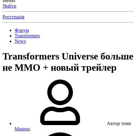
Меню
Увійти
Реєстрація
Форум
Transformers
News
Transformers Universe больше
не MMO + новый трейлер
Автор теми
Magnus