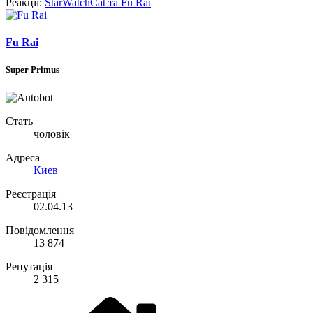
Реакції:
StarWatchCat
та
Fu Rai
Fu Rai
Super Primus
Стать
чоловік
Адреса
Киев
Реєстрація
02.04.13
Повідомлення
13 874
Репутація
2 315