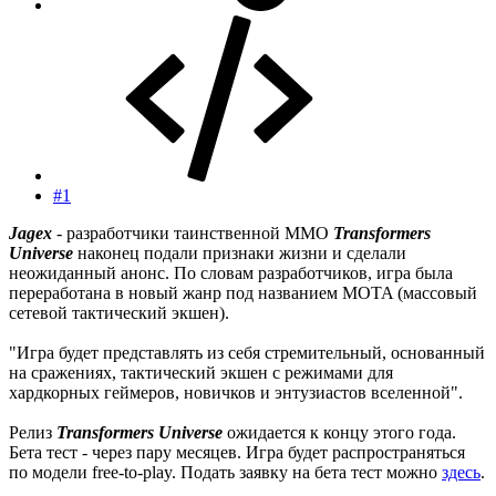
#1
Jagex
- разработчики таинственной MMO
Transformers
Universe
наконец подали признаки жизни и сделали
неожиданный анонс. По словам разработчиков, игра была
переработана в новый жанр под названием MOTA (массовый
сетевой тактический экшен).
"Игра будет представлять из себя стремительный, основанный
на сражениях, тактический экшен с режимами для
хардкорных геймеров, новичков и энтузиастов вселенной".
Релиз
Transformers Universe
ожидается к концу этого года.
Бета тест - через пару месяцев. Игра будет распространяться
по модели free-to-play. Подать заявку на бета тест можно
здесь
.