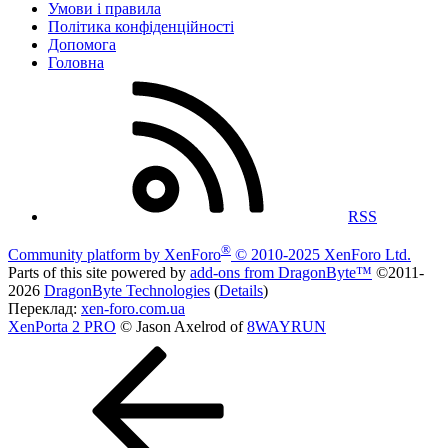
Умови і правила
Політика конфіденційності
Дoпoмoга
Головна
RSS
®
Community platform by XenForo
© 2010-2025 XenForo Ltd.
Parts of this site powered by
add-ons from DragonByte™
©2011-
2026
DragonByte Technologies
(
Details
)
Переклад:
xen-foro.com.ua
XenPorta 2 PRO
© Jason Axelrod of
8WAYRUN