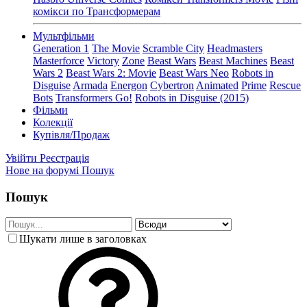
комікси по Трансформерам
Мультфільми
Generation 1
The Movie
Scramble City
Headmasters
Masterforce
Victory
Zone
Beast Wars
Beast Machines
Beast
Wars 2
Beast Wars 2: Movie
Beast Wars Neo
Robots in
Disguise
Armada
Energon
Cybertron
Animated
Prime
Rescue
Bots
Transformers Go!
Robots in Disguise (2015)
Фільми
Колекції
Купівля/Продаж
Увійти
Реєстрація
Нове на форумі
Пошук
Пошук
Шукати лише в заголовках