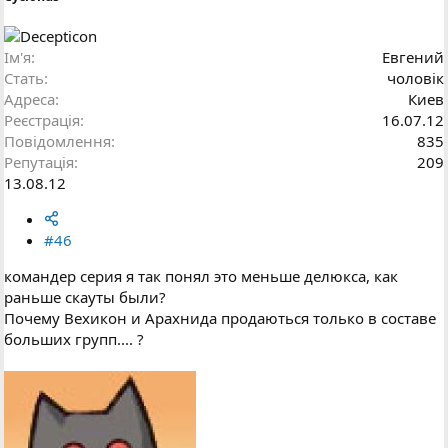
Ім'я
Евгений
Стать
чоловік
Адреса
Киев
Реєстрація
16.07.12
Повідомлення
835
Репутація
209
13.08.12
#46
командер серия я так понял это меньше делюкса, как
раньше скауты были?
Почему Вехикон и Арахнида продаються только в составе
больших групп.... ?