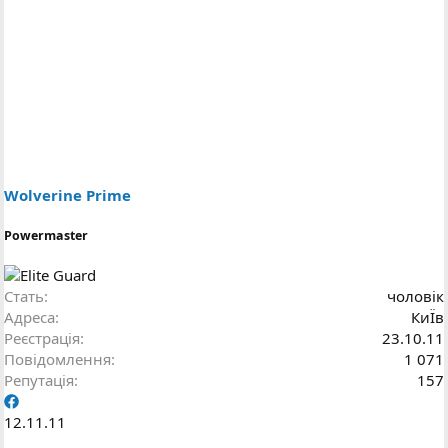
Wolverine Prime
Powermaster
Стать
чоловік
Адреса
КиЇв
Реєстрація
23.10.11
Повідомлення
1 071
Репутація
157
12.11.11