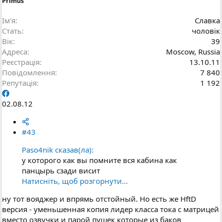
Primus
Ім'я
Славка
Стать
чоловік
Вік
39
Адреса
Moscow, Russia
Реєстрація
13.10.11
Повідомлення
7 840
Репутація
1 192
02.08.12
#43
Paso4nik сказав(ла):
у которого как вы помните вся кабина как
панцырь сзади висит
Натисніть, щоб розгорнути...
ну тот вояджер и впрямь отстойный. Но есть же HftD
версия - уменьшенная копия лидер класса тока с матрицей
вместо озвучки и парой пушек которые из баков