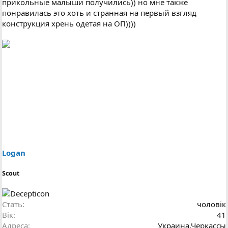
прикольные малыши получились)) но мне также
понравилась это хоть и странная на первый взгляд
конструкция хрень одетая на ОП))))
Logan
Scout
Стать
чоловік
Вік
41
Адреса
Украина,Черкассы