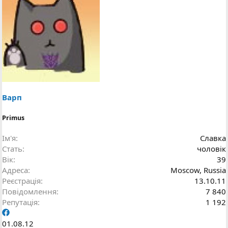
Варп
Primus
Ім'я
Славка
Стать
чоловік
Вік
39
Адреса
Moscow, Russia
Реєстрація
13.10.11
Повідомлення
7 840
Репутація
1 192
01.08.12