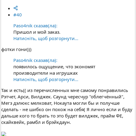
#40
Paso4nik сказав(ла):
Пришол и мой заказ.
Натисніть, щоб розгорнути...
фотки гони)))
Paso4nik сказав(ла):
появилось ощущение, что экономят
производители на игрушках
Натисніть, щоб розгорнути...
Так и есть(( из перечисленных мне самому понравились
Рэтчет, Арси, Вилджек. Саунд чересчур "облегчённый",
Мегз дэлюкс мелковат, Нокаута могли бы и получше
сделать - не шибко он похож на себя( Я лично если и буду
дальше кого то брать то это будет вилджек, прайм ФЕ,
скайквейк, рамбл и брэйкдаун.