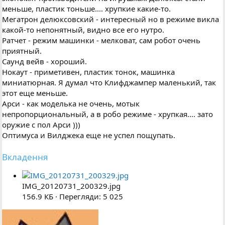
меньше, пластик тоньше.... хрупкие какие-то.
Мегатрон делюксовский - интересный но в режиме викла
какой-то непонятный, видно все его нутро.
Ратчет - режим машинки - мелковат, сам робот очень
приятный.
Саунд вейв - хороший.
Нокаут - приметивен, пластик тонок, машинка
миниатюрная. Я думал что Клифджампер маленький, так
этот еще меньше.
Арси - как моделька не очень, мотык
непропорциональный, а в робо режиме - хрупкая.... зато
оружие с пол Арси )))
Оптимуса и Вилджека еще не успел пощупать.
Вкладення
IMG_20120731_200329.jpg
156.9 КБ · Перегляди: 5 025