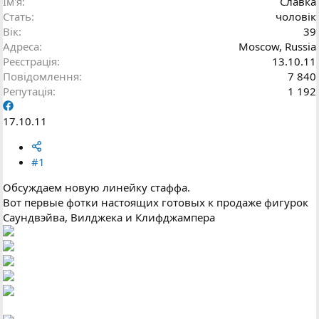
Ім'я
Славка
Стать
чоловік
Вік
39
Адреса
Moscow, Russia
Реєстрація
13.10.11
Повідомлення
7 840
Репутація
1 192
17.10.11
#1
Обсуждаем новую линейку стаффа.
Вот первые фотки настоящих готовых к продаже фигурок
Саундвэйва, Вилджека и Клифджампера