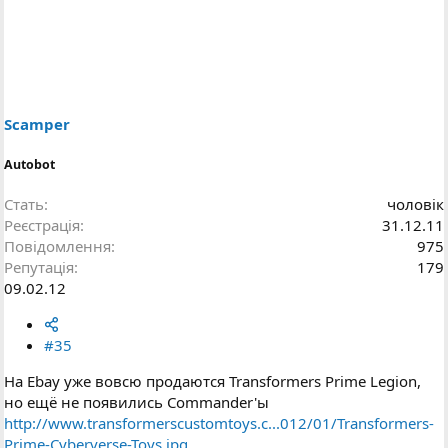
Scamper
Autobot
Стать
чоловік
Реєстрація
31.12.11
Повідомлення
975
Репутація
179
09.02.12
#35
На Ebay уже вовсю продаются Transformers Prime Legion,
но ещё не появились Commander'ы
http://www.transformerscustomtoys.c...012/01/Transformers-
Prime-Cyberverse-Toys.jpg