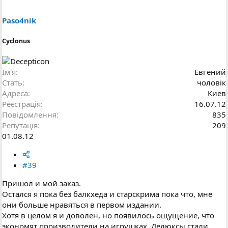
Paso4nik
Cyclonus
Ім'я
Евгений
Стать
чоловік
Адреса
Киев
Реєстрація
16.07.12
Повідомлення
835
Репутація
209
01.08.12
#39
Пришол и мой заказ.
Остался я пока без балкхеда и старскрима пока что, мне
они больше нравяться в первом издании.
Хотя в целом я и доволен, но появилось ощущение, что
экономят производители на игрушках. Делюксы стали