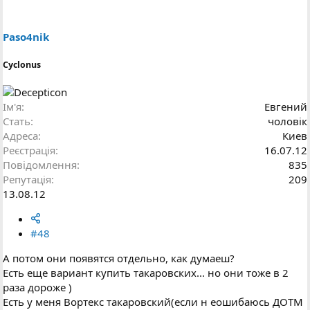
Paso4nik
Cyclonus
Ім'я
Евгений
Стать
чоловік
Адреса
Киев
Реєстрація
16.07.12
Повідомлення
835
Репутація
209
13.08.12
#48
А потом они появятся отдельно, как думаеш?
Есть еще вариант купить такаровских... но они тоже в 2
раза дороже )
Есть у меня Вортекс такаровский(если н еошибаюсь ДОТМ