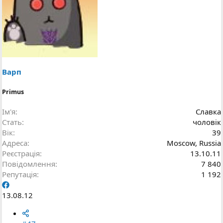
Варп
Primus
Ім'я
Славка
Стать
чоловік
Вік
39
Адреса
Moscow, Russia
Реєстрація
13.10.11
Повідомлення
7 840
Репутація
1 192
13.08.12