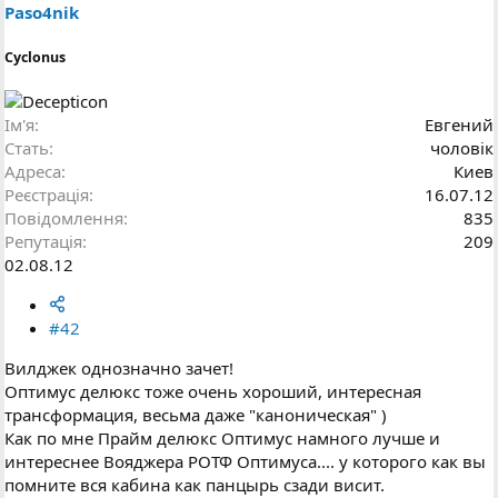
Paso4nik
Cyclonus
Ім'я
Евгений
Стать
чоловік
Адреса
Киев
Реєстрація
16.07.12
Повідомлення
835
Репутація
209
02.08.12
#42
Вилджек однозначно зачет!
Оптимус делюкс тоже очень хороший, интересная
трансформация, весьма даже "каноническая" )
Как по мне Прайм делюкс Оптимус намного лучше и
интереснее Вояджера РОТФ Оптимуса.... у которого как вы
помните вся кабина как панцырь сзади висит.