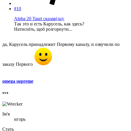
#10
Alpha 20 Tauri сказав(ла):
Так это и есть Карусель, как здесь?
Натисніть, щоб розгорнути...
да, Карусель принадлежит Первому каналу, и озвучили по
заказу Первого
omega supreme
xvx
Ім'я
игорь
Стать