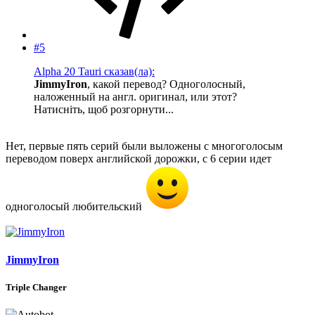
#5
Alpha 20 Tauri сказав(ла):
JimmyIron
, какой перевод? Одноголосный,
наложенный на англ. оригинал, или этот?
Натисніть, щоб розгорнути...
Нет, первые пять серий были выложены с многоголосым
переводом поверх английской дорожки, с 6 серии идет
одноголосый любительский
JimmyIron
Triple Changer