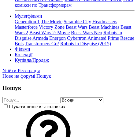
комікси по Трансформерам
Мультфільми
Generation 1
The Movie
Scramble City
Headmasters
Masterforce
Victory
Zone
Beast Wars
Beast Machines
Beast
Wars 2
Beast Wars 2: Movie
Beast Wars Neo
Robots in
Disguise
Armada
Energon
Cybertron
Animated
Prime
Rescue
Bots
Transformers Go!
Robots in Disguise (2015)
Фільми
Колекції
Купівля/Продаж
Увійти
Реєстрація
Нове на форумі
Пошук
Пошук
Шукати лише в заголовках