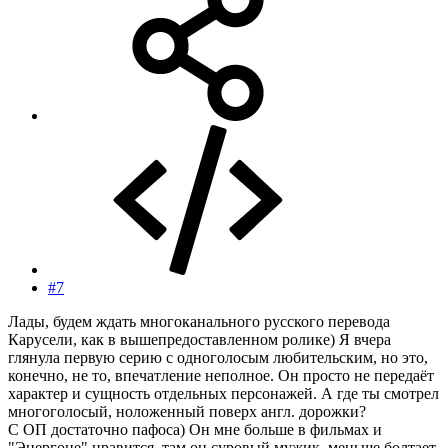
#7
Лады, будем ждать многоканального русского перевода
Карусели, как в вышепредоставленном ролике) Я вчера
глянула первую серию с одноголосым любительским, но это,
конечно, не то, впечатление неполное. Он просто не передаёт
характер и сущность отдельных персонажей. А где ты смотрел
многоголосый, ноложенный поверх англ. дорожки?
С ОП достаточно пафоса) Он мне больше в фильмах и
"Энергоне" нравится, там он суровый мужик, меньше болтает,