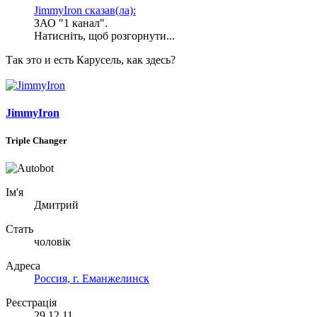
JimmyIron сказав(ла):
ЗАО "1 канал".
Натисніть, щоб розгорнути...
Так это и есть Карусель, как здесь?
JimmyIron
Triple Changer
Ім'я
Дмитрий
Стать
чоловік
Адреса
Россия, г. Еманжелинск
Реєстрація
29.12.11