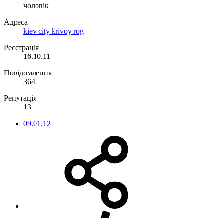
чоловік
Адреса
kiev city krivoy rog
Реєстрація
16.10.11
Повідомлення
364
Репутація
13
09.01.12