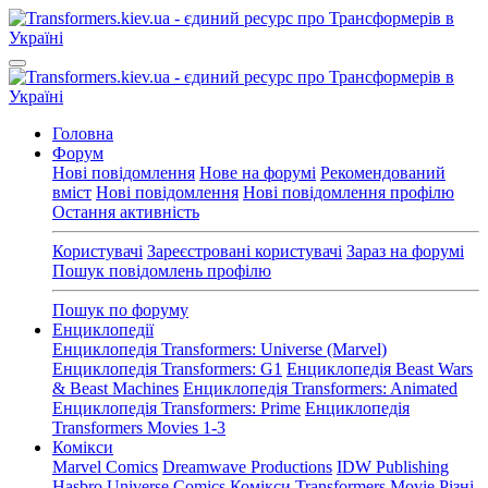
Головна
Форум
Нові повідомлення
Нове на форумі
Рекомендований
вміст
Нові повідомлення
Нові повідомлення профілю
Остання активність
Користувачі
Зареєстровані користувачі
Зараз на форумі
Пошук повідомлень профілю
Пошук по форуму
Енциклопедії
Енциклопедія Transformers: Universe (Marvel)
Енциклопедія Transformers: G1
Енциклопедія Beast Wars
& Beast Machines
Енциклопедія Transformers: Animated
Енциклопедія Transformers: Prime
Енциклопедія
Transformers Movies 1-3
Комікси
Marvel Comics
Dreamwave Productions
IDW Publishing
Hasbro Universe Comics
Комікси Transformers Movie
Різні