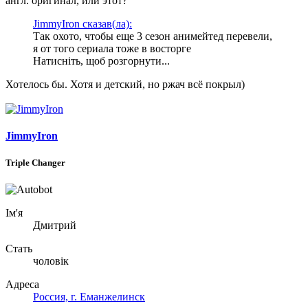
англ. оригинал, или этот?
JimmyIron сказав(ла):
Так охото, чтобы еще 3 сезон анимейтед перевели,
я от того сериала тоже в восторге
Натисніть, щоб розгорнути...
Хотелось бы. Хотя и детский, но ржач всё покрыл)
JimmyIron
Triple Changer
Ім'я
Дмитрий
Стать
чоловік
Адреса
Россия, г. Еманжелинск