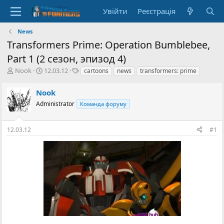
Увійти
Реєстрація
News
Transformers Prime: Operation Bumblebee,
Part 1 (2 сезон, эпизод 4)
А
Д
Т
Nook
12.03.12
cartoons
news
transformers: prime
в
а
е
т
т
г
Nook
о
а
и
Administrator
Команда форуму
р
с
т
т
е
в
12.03.12
#1
м
о
и
р
е
н
н
я