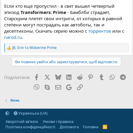
Если кто еще пропустил - в свет вышел четвертый
эпизод
Transformers: Prime
- Бамблби страдает,
Старскрим плетет свои интриги, от которых в равной
степени могут пострадать как автоботы, так и
десептиконы. Скачать серию можно с
торрентов
или с
narod.ru
.
JB
,
Erin
та
Wolverine Prime
Р
е
а
Ви повинні увійти або зареєструватися, щоб відповісти.
к
ц
і
Facebook
X (Twitter)
Bluesky
LinkedIn
Reddit
Pinterest
Tumblr
WhatsA
Tel
Поділитися:
ї
:
Viber
Skype
E-mail
Google
Посилання
News
Українська (UA)
Зворотній зв'язок
Умови і правила
Політика конфіденційності
Дoпoмoга
Головна
R
S