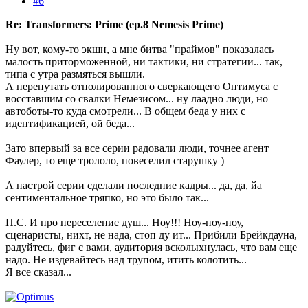
#6
Re: Transformers: Prime (ep.8 Nemesis Prime)
Ну вот, кому-то экшн, а мне битва "праймов" показалась
малость приторможенной, ни тактики, ни стратегии... так,
типа с утра размяться вышли.
А перепутать отполированного сверкающего Оптимуса с
восставшим со свалки Немезисом... ну лаадно люди, но
автоботы-то куда смотрели... В общем беда у них с
идентификацией, ой беда...
Зато впервый за все серии радовали люди, точнее агент
Фаулер, то еще трололо, повеселил старушку )
А настрой серии сделали последние кадры... да, да, йа
сентиментальное тряпко, но это было так...
П.С. И про переселение душ... Ноу!!! Ноу-ноу-ноу,
сценаристы, нихт, не нада, стоп ду ит... Прибили Брейкдауна,
радуйтесь, фиг с вами, аудитория всколыхнулась, что вам еще
надо. Не издевайтесь над трупом, итить колотить...
Я все сказал...