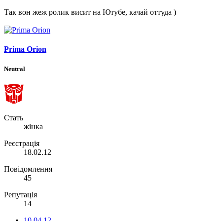
Так вон жеж ролик висит на Ютубе, качай оттуда )
Prima Orion
Neutral
Стать
жінка
Реєстрація
18.02.12
Повідомлення
45
Репутація
14
10.04.12