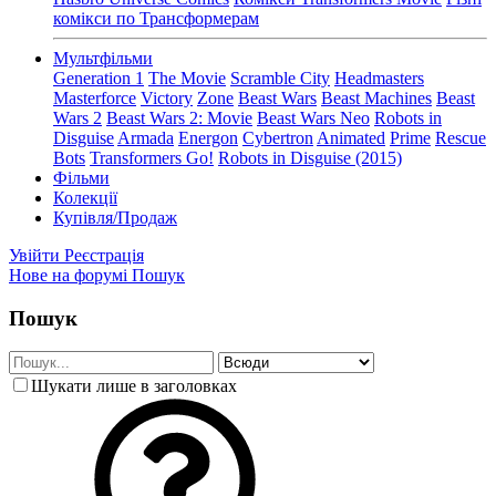
комікси по Трансформерам
Мультфільми
Generation 1
The Movie
Scramble City
Headmasters
Masterforce
Victory
Zone
Beast Wars
Beast Machines
Beast
Wars 2
Beast Wars 2: Movie
Beast Wars Neo
Robots in
Disguise
Armada
Energon
Cybertron
Animated
Prime
Rescue
Bots
Transformers Go!
Robots in Disguise (2015)
Фільми
Колекції
Купівля/Продаж
Увійти
Реєстрація
Нове на форумі
Пошук
Пошук
Шукати лише в заголовках