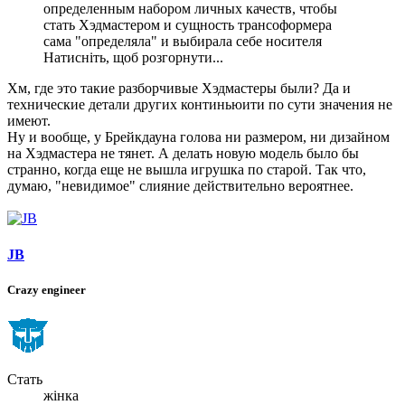
определенным набором личных качеств, чтобы
стать Хэдмастером и сущность трансоформера
сама "определяла" и выбирала себе носителя
Натисніть, щоб розгорнути...
Хм, где это такие разборчивые Хэдмастеры были? Да и
технические детали других континьюити по сути значения не
имеют.
Ну и вообще, у Брейкдауна голова ни размером, ни дизайном
на Хэдмастера не тянет. А делать новую модель было бы
странно, когда еще не вышла игрушка по старой. Так что,
думаю, "невидимое" слияние действительно вероятнее.
JB
Crazy engineer
Стать
жінка