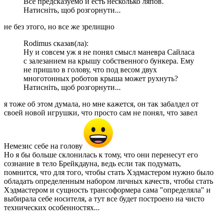
Все предсказуемо и есть несколько ляпов.
Натисніть, щоб розгорнути...
не без этого, но все же зрелищно
Rodimus сказав(ла):
Ну и совсем уж я не понял смысл маневра Сайласа
с залезанием на крышу собственного бункера. Ему
не пришло в голову, что под весом двух
многотонных роботов крыша может рухнуть?
Натисніть, щоб розгорнути...
я тоже об этом думала, но мне кажется, он так забалдел от
своей новой игрушки, что просто сам не понял, что завел
Немезис себе на голову
Но я бы больше склонилась к тому, что они перенесут его
сознание в тело Брейкдауна, ведь если так подумать,
помнится, что для того, чтобы стать Хэдмастером нужно было
обладать определенным набором личных качеств, чтобы стать
Хэдмастером и сущность трансоформера сама "определяла" и
выбирала себе носителя, а тут все будет построено на чисто
технических особенностях...