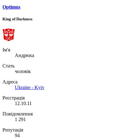
Optimus
King of Darkness
Ім'я
Андрюха
Стать
чоловік
Адреса
Ukraine - Kyiv
Реєстрація
12.10.11
Повідомлення
1 291
Репутація
94