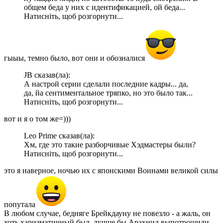
общем беда у них с идентификацией, ой беда...
Натисніть, щоб розгорнути...
гыыы, темно было, вот они и обозналися
JB сказав(ла):
А настрой серии сделали последние кадры... да,
да, йа сентиментальное тряпко, но это было так...
Натисніть, щоб розгорнути...
вот и я о том же=)))
Leo Prime сказав(ла):
Хм, где это такие разборчивые Хэдмастеры были?
Натисніть, щоб розгорнути...
это я наверное, ночью их с японскими Воинами великой силы
попутала
В любом случае, бедняге Брейкдауну не повезло - а жаль, он
хоть харизматичный был, лучше бы Арахнид выпотрошили,