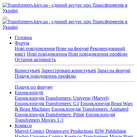
Головна
Форум
Нові повідомлення
Нове на форумі
Рекомендований
вміст
Нові повідомлення
Нові повідомлення профілю
Остання активність
Користувачі
Зареєстровані користувачі
Зараз на форумі
Пошук повідомлень профілю
Пошук по форуму
Енциклопедії
Енциклопедія Transformers: Universe (Marvel)
Енциклопедія Transformers: G1
Енциклопедія Beast Wars
& Beast Machines
Енциклопедія Transformers: Animated
Енциклопедія Transformers: Prime
Енциклопедія
Transformers Movies 1-3
Комікси
Marvel Comics
Dreamwave Productions
IDW Publishing
Hasbro Universe Comics
Комікси Transformers Movie
Різні