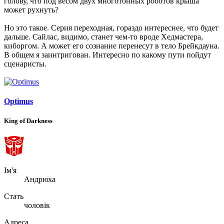
голову, что под весом двух многотонных роботов крыша
может рухнуть?
Но это такое. Серия переходная, гораздо интереснее, что будет
дальше. Сайлас, видимо, станет чем-то вроде Хедмастера,
киборгом. А может его сознание перенесут в тело Брейкдауна.
В общем я заинтригован. Интересно по какому пути пойдут
сценаристы.
Optimus
King of Darkness
Ім'я
Андрюха
Стать
чоловік
Адреса