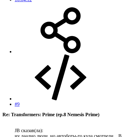
#9
Re: Transformers: Prime (ep.8 Nemesis Prime)
JB сказав(ла):
ну лаадно люди, но автоботы-то куда смотрели... В