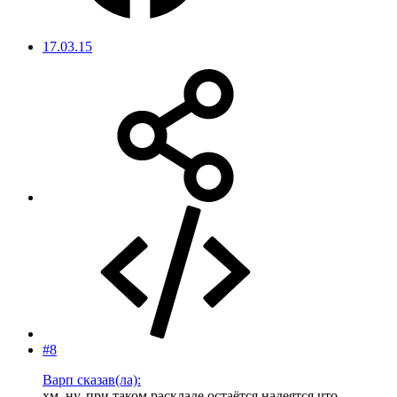
17.03.15
#8
Варп сказав(ла):
хм, ну, при таком раскладе остаётся надеятся что