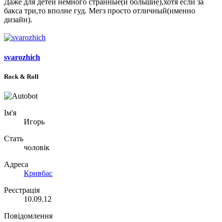
Даже для детей немного странные(и большие),хотя если за
бакса три,то вполне гуд. Мегз просто отличный(именно
дизайн).
svarozhich
Rock & Roll
Ім'я
Игорь
Стать
чоловік
Адреса
Кривбас
Реєстрація
10.09.12
Повідомлення