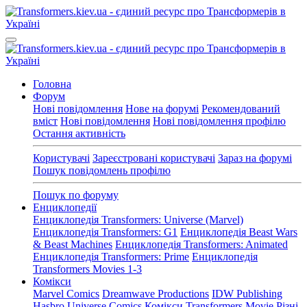
Головна
Форум
Нові повідомлення
Нове на форумі
Рекомендований
вміст
Нові повідомлення
Нові повідомлення профілю
Остання активність
Користувачі
Зареєстровані користувачі
Зараз на форумі
Пошук повідомлень профілю
Пошук по форуму
Енциклопедії
Енциклопедія Transformers: Universe (Marvel)
Енциклопедія Transformers: G1
Енциклопедія Beast Wars
& Beast Machines
Енциклопедія Transformers: Animated
Енциклопедія Transformers: Prime
Енциклопедія
Transformers Movies 1-3
Комікси
Marvel Comics
Dreamwave Productions
IDW Publishing
Hasbro Universe Comics
Комікси Transformers Movie
Різні