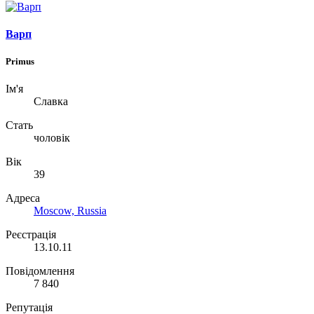
Варп
Primus
Ім'я
Славка
Стать
чоловік
Вік
39
Адреса
Moscow, Russia
Реєстрація
13.10.11
Повідомлення
7 840
Репутація