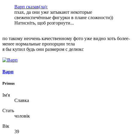
Варп сказав(ла):
пхах, да они уже затыкают некоторые
свежеиспечённые фигурки в плане сложности))
Натисніть, щоб розгорнути...
по такому неочень качественному фото уже видно хоть более-
менее нормальные пропорции тела
я бы купил будь они размером с делюкс
Варп
Primus
Ім'я
Славка
Стать
чоловік
Вік
39