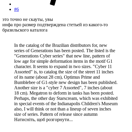
#6
это точно не скауты, увы
инфа про размер подтверждена стетьей из какого-то
бразильского каталога
In the catalog of the Brazilian distributors for, new
series of Generations has been posted. The listed is the
"Generations Cyber ​​series" that new line, pattern of
low age for simple deformation items in the motif G1
character. It seems to expand in two sizes. "Cyber ​​11
Assorted" is, to catalog the size of the street 11 inches
of its name (about 28 cm), Optimus Prime and
Bumblebee of G1-style new design has been published.
Another size is a "cyber 7 Assorted", 7 inches (about
18 cm). Megatron to deform in tanks has been posted.
Perhaps, the other day Starscream, which was exhibited
in special events of the Indianapolis Children's Museum
also, I will think or not than a lineup of seven inches
size of series. Pattern of release since autumn
Натисніть, щоб розгорнути...