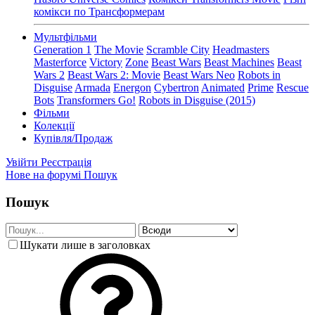
комікси по Трансформерам
Мультфільми
Generation 1
The Movie
Scramble City
Headmasters
Masterforce
Victory
Zone
Beast Wars
Beast Machines
Beast
Wars 2
Beast Wars 2: Movie
Beast Wars Neo
Robots in
Disguise
Armada
Energon
Cybertron
Animated
Prime
Rescue
Bots
Transformers Go!
Robots in Disguise (2015)
Фільми
Колекції
Купівля/Продаж
Увійти
Реєстрація
Нове на форумі
Пошук
Пошук
Шукати лише в заголовках