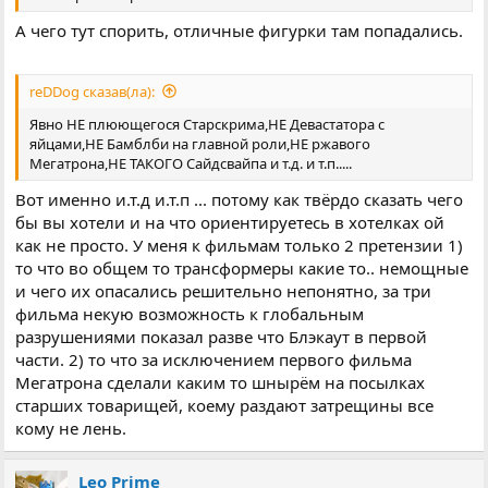
А чего тут спорить, отличные фигурки там попадались.
reDDog сказав(ла):
Явно НЕ плюющегося Старскрима,НЕ Девастатора с
яйцами,НЕ Бамблби на главной роли,НЕ ржавого
Мегатрона,НЕ ТАКОГО Сайдсвайпа и т.д. и т.п.....
Вот именно и.т.д и.т.п ... потому как твёрдо сказать чего
бы вы хотели и на что ориентируетесь в хотелках ой
как не просто. У меня к фильмам только 2 претензии 1)
то что во общем то трансформеры какие то.. немощные
и чего их опасались решительно непонятно, за три
фильма некую возможность к глобальным
разрушениями показал разве что Блэкаут в первой
части. 2) то что за исключением первого фильма
Мегатрона сделали каким то шнырём на посылках
старших товарищей, коему раздают затрещины все
кому не лень.
Leo Prime