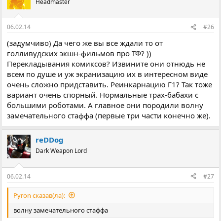
Headmaster
06.02.14
#26
(задумчиво) Да чего же вы все ждали то от
голливудских экшн-фильмов про ТФ? ))
Перекладывания комиксов? Извините они отнюдь не
всем по душе и уж экранизацию их в интересном виде
очень сложно придставить. Реинкарнацию Г1? Так тоже
вариант очень спорный. Нормальные трах-бабахи с
большими роботами. А главное они породили волну
замечательного стаффа (первые три части конечно же).
reDDog
Dark Weapon Lord
06.02.14
#27
Pyron сказав(ла):
волну замечательного стаффа