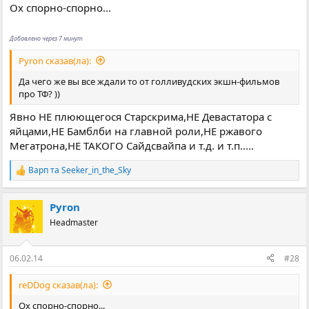
Ох спорно-спорно...
Добавлено через 7 минут
Pyron сказав(ла):
Да чего же вы все ждали то от голливудских экшн-фильмов
про ТФ? ))
Явно НЕ плюющегося Старскрима,НЕ Девастатора с
яйцами,НЕ Бамблби на главной роли,НЕ ржавого
Мегатрона,НЕ ТАКОГО Сайдсвайпа и т.д. и т.п.....
Варп
та
Seeker_in_the_Sky
Р
е
а
Pyron
к
ц
Headmaster
і
ї
:
06.02.14
#28
reDDog сказав(ла):
Ох спорно-спорно...