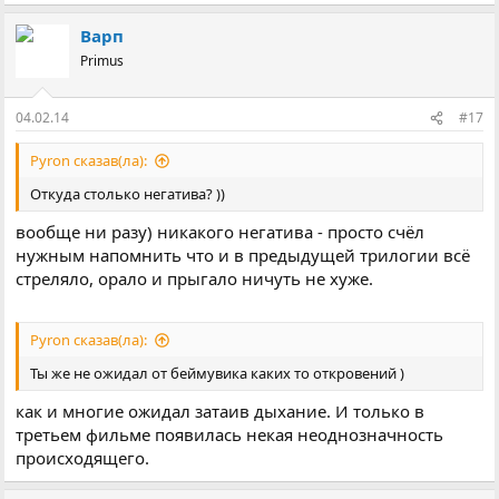
Варп
Primus
04.02.14
#17
Pyron сказав(ла):
Откуда столько негатива? ))
вообще ни разу) никакого негатива - просто счёл
нужным напомнить что и в предыдущей трилогии всё
стреляло, орало и прыгало ничуть не хуже.
Pyron сказав(ла):
Ты же не ожидал от беймувика каких то откровений )
как и многие ожидал затаив дыхание. И только в
третьем фильме появилась некая неоднозначность
происходящего.