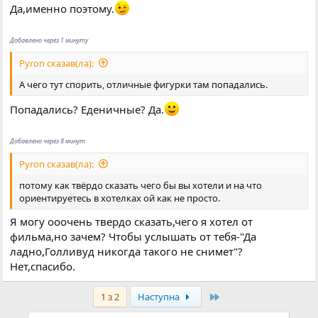
Да,именно поэтому.
Добавлено через 1 минуту
Pyron сказав(ла):
А чего тут спорить, отличные фигурки там попадались.
Попадались? Еденичные? Да.
Добавлено через 8 минут
Pyron сказав(ла):
потому как твёрдо сказать чего бы вы хотели и на что
ориентируетесь в хотелках ой как не просто.
Я могу ооочень твердо сказать,чего я хотел от
фильма,но зачем? Чтобы услышать от тебя-"Да
ладно,Голливуд никогда такого не снимет"?
Нет,спасибо.
Останній
1 з 2
Наступна