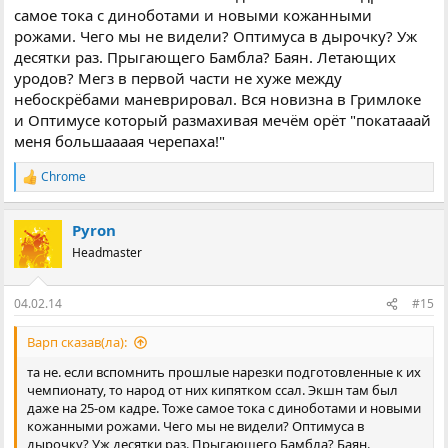
самое тока с диноботами и новыми кожанными
рожами. Чего мы не видели? Оптимуса в дырочку? Уж
десятки раз. Прыгающего Бамбла? Баян. Летающих
уродов? Мегз в первой части не хуже между
небоскрёбами маневрировал. Вся новизна в Гримлоке
и Оптимусе который размахивая мечём орёт "покатааай
меня большаааая черепаха!"
Chrome
Р
е
а
Pyron
к
ц
Headmaster
і
ї
:
04.02.14
#15
Варп сказав(ла):
та не. если вспомнить прошлые нарезки подготовленные к их
чемпионату, то народ от них кипятком ссал. Экшн там был
даже на 25-ом кадре. Тоже самое тока с диноботами и новыми
кожанными рожами. Чего мы не видели? Оптимуса в
дырочку? Уж десятки раз. Прыгающего Бамбла? Баян.