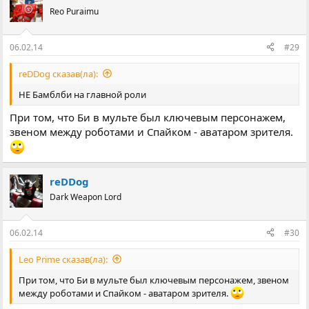
Reo Puraimu
06.02.14
#29
reDDog сказав(ла):
НЕ Бамблби на главной роли
При том, что Би в мульте был ключевым персонажем,
звеном между роботами и Спайком - аватаром зрителя.
reDDog
Dark Weapon Lord
06.02.14
#30
Leo Prime сказав(ла):
При том, что Би в мульте был ключевым персонажем, звеном
между роботами и Спайком - аватаром зрителя.