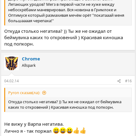
Летающих уродов? Мегз в первой части не хуже между
небоскрёбами маневрировал. Вся новизна в Гримлоке и
Оптимусе который размахивая мечём орёт "покатааай меня
большаааая черепаха!"
Откуда столько негатива? )) Ты же не ожидал от
беймувика каких то откровений ) Красивая киношка
под попкорн.
Chrome
Allspark
04.02.14
#16
Pyron сказав(ла):
Откуда столько негатива? )) Ты же не ожидал от беймувика
каких то откровений ) Красивая киношка под попкорн.
Не вижу у Варпа негатива.
Лично я - так поржал