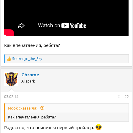
Как впечатления, ребята?
Seeker_in_the_Sky
Р
е
а
Chrome
к
ц
Allspark
і
ї
:
03.02.14
#2
Nook сказав(ла):
Как впечатления, ребята?
Радостно, что появился первый трейлер.