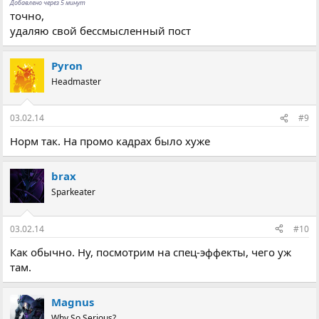
Добавлено через 5 минут
точно,
удаляю свой бессмысленный пост
Pyron
Headmaster
03.02.14
#9
Норм так. На промо кадрах было хуже
brax
Sparkeater
03.02.14
#10
Как обычно. Ну, посмотрим на спец-эффекты, чего уж
там.
Magnus
Why So Serious?