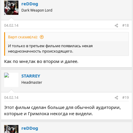
reDDog
Dark Weapon Lord
04.02.14
#18
Варп сказав(ла):
И только в третьем фильме появилась некая
неоднозначность происходящего.
Как по мне,так во втором и далее.
STARREY
Headmaster
04.02.14
#19
Этот фильм сделан больше для обычной аудитории,
которые и Гримлока некогда не видели.
reDDog