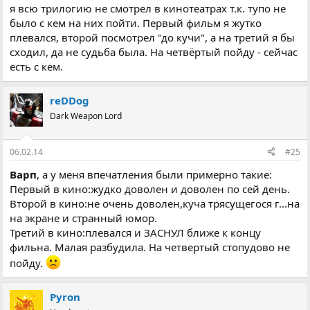
я всю трилогию не смотрел в кинотеатрах т.к. тупо не
было с кем на них пойти. Первый фильм я жутко
плевался, второй посмотрел "до кучи", а на третий я бы
сходил, да не судьба была. На четвёртый пойду - сейчас
есть с кем.
reDDog
Dark Weapon Lord
06.02.14
#25
Варп
, а у меня впечатления были примерно такие:
Первый в кино:жудко доволен и доволен по сей день.
Второй в кино:не очень доволен,куча трясущегося г...на
на экране и странный юмор.
Третий в кино:плевался и ЗАСНУЛ ближе к концу
фильна. Малая разбудила. На четвертый стопудово не
пойду.
Pyron