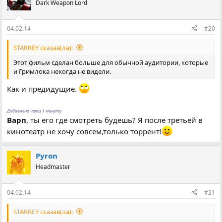
Dark Weapon Lord
04.02.14
#20
STARREY сказав(ла):
Этот фильм сделан больше для обычной аудитории, которые
и Гримлока некогда не видели.
Как и предидущие.
Добавлено через 1 минуту
Варп
, ты его где смотреть будешь? Я после третьей в
кинотеатр не хочу совсем,только торрент!
Pyron
Headmaster
04.02.14
#21
STARREY сказав(ла):