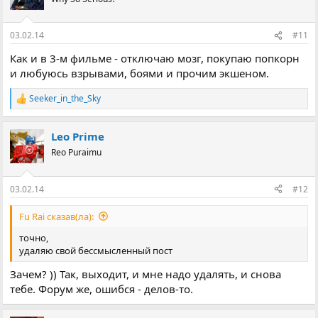
03.02.14
#11
Как и в 3-м фильме - отключаю мозг, покупаю попкорн
и любуюсь взрывами, боями и прочим экшеном.
Seeker_in_the_Sky
Р
е
а
Leo Prime
к
ц
Reo Puraimu
і
ї
:
03.02.14
#12
Fu Rai сказав(ла):
точно,
удаляю свой бессмысленный пост
Зачем? )) Так, выходит, и мне надо удалять, и снова
тебе. Форум же, ошибся - делов-то.