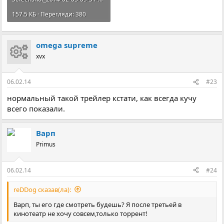
157.5 КБ · Перегляди: 380
omega supreme
xvx
06.02.14
#23
нормальный такой трейлер кстати, как всегда кучу
всего показали.
Варп
Primus
06.02.14
#24
reDDog сказав(ла):
Варп, ты его где смотреть будешь? Я после третьей в
кинотеатр не хочу совсем,только торрент!