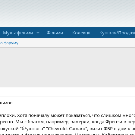
Мультфільми
Фільми
Колекції
Купівля/Прода
о форуму
льмов.
плохи. Хотя поначалу может показаться, что слишком много
ресно. Мы с братом, например, замерли, когда Френзи в пе
купкой "б/ушного" "Chevrolet Camaro", визит ФБР в дом к 
о трассе и финальное махалово. Из граждан Кибертрона сп