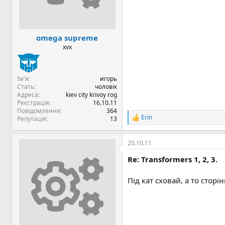
omega supreme
xvx
Ім'я
игорь
Стать
чоловік
Адреса
kiev city krivoy rog
Реєстрація
16.10.11
Повідомлення
364
Erin
Репутація
13
Р
е
а
20.10.11
к
ц
Re: Transformers 1, 2, 3.
і
ї
:
Під кат сховай, а то сторі