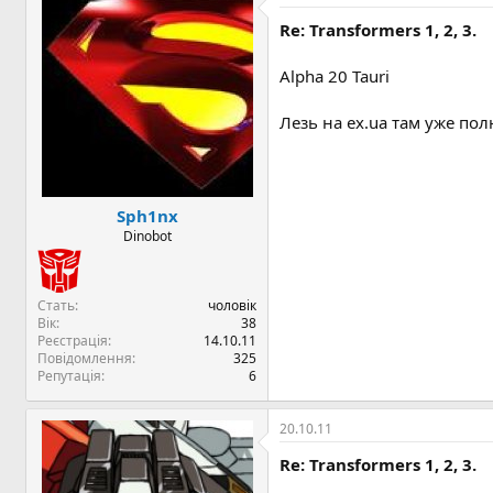
Re: Transformers 1, 2, 3.
Alpha 20 Tauri
Лезь на ex.ua там уже пол
Sph1nx
Dinobot
Стать
чоловік
Вік
38
Реєстрація
14.10.11
Повідомлення
325
Репутація
6
20.10.11
Re: Transformers 1, 2, 3.