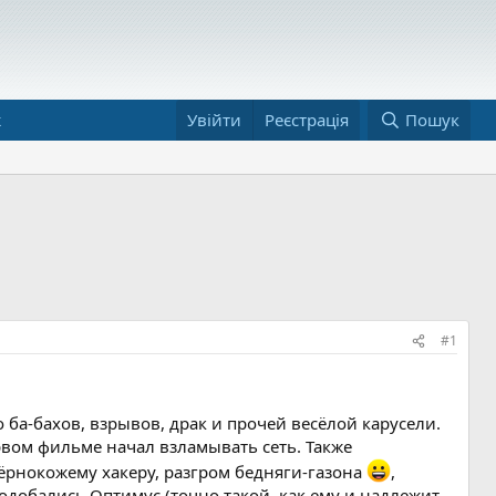
ж
Увійти
Реєстрація
Пошук
#1
 ба-бахов, взрывов, драк и прочей весёлой карусели.
рвом фильме начал взламывать сеть. Также
чёрнокожему хакеру, разгром бедняги-газона
,
одобались Оптимус (точно такой, как ему и надлежит