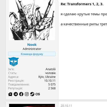
Re: Transformers 1, 2, 3.
я сделаю крутые темы пр
а качественные рипы трет
Nook
Administrator
Команда форуму
Ім'я
Anatolii
Стать
чоловік
Адреса
Kyiv, Ukraine
Реєстрація
10.10.11
Повідомлення
5 075
Репутація
2 568
20.10.11