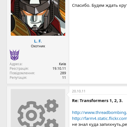
Спасибо. Будем ждать кру
L. F.
Охотник
Адреса
Київ
Реєстрація
19.10.11
Повідомлення
289
Репутація
11
20.10.11
Re: Transformers 1, 2, 3.
http://www.threadbombing.
http://farm4.static.flickr
не знал куда запихнуть,