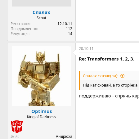
Спалах
Scout
Реєстрація
12.10.11
Повідомлення
112
Репутація
14
20.10.11
Re: Transformers 1, 2, 3.
Спалах сказав(ла):
Під кат сховай, а то сторінка
поддерживаю - спрячь кар
Optimus
King of Darkness
Ім'я
Андрюха