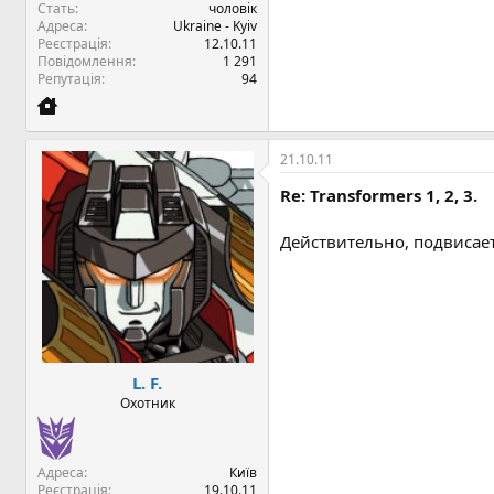
Стать
чоловік
Адреса
Ukraine - Kyiv
Реєстрація
12.10.11
Повідомлення
1 291
Репутація
94
21.10.11
Re: Transformers 1, 2, 3.
Действительно, подвисает.
L. F.
Охотник
Адреса
Київ
Реєстрація
19.10.11