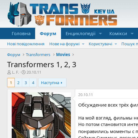
Головна
Форум
Енциклопедії
Комікси
Нові повідомлення
Нове на форумі
Користувачі
Пошук п
Форум
Transformers
Movies
Transformers 1, 2, 3
А
Д
L. F.
20.10.11
в
а
1
2
3
4
Наступна
т
т
о
а
р
с
20.10.11
т
т
Обсуждение всех трёх фи
е
в
м
о
и
р
На мой взгляд, фильмы не
е
Но потом становится инте
н
понравились моменты с по
н
Сеймур Симмонс, погоня п