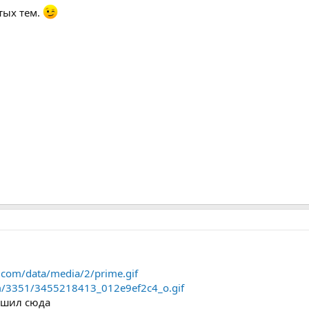
тых тем.
com/data/media/2/prime.gif
.com/3351/3455218413_012e9ef2c4_o.gif
решил сюда