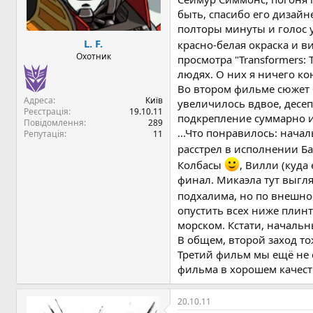
я
быть, спасибо его дизайн
полторы минуты и голос у
L. F.
красно-белая окраска и 
Охотник
просмотра "Transformers:
людях. О них я ничего ко
Во втором фильме сюжет 
Адреса
Київ
увеличилось вдвое, десе
Реєстрація
19.10.11
подкрепление суммарно им
Повідомлення
289
...Что понравилось: нача
Репутація
11
расстрел в исполнении Б
Колбасы
, Вилли (куда
финал. Микаэла тут выгля
подхалима, но по внешнос
опустить всех ниже плинту
морском. Кстати, начальн
В общем, второй заход то
Третий фильм мы ещё не с
фильма в хорошем качест
20.10.11