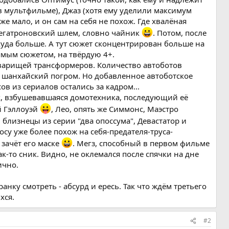
 в мультфильме), Джаз (хотя ему уделили максимум
же мало, и он сам на себя не похож. Где хвалёная
 мегатроновский шлем, словно чайник
. Потом, после
в куда больше. А тут сюжет сконцентрирован больше на
рямым сюжетом, на твёрдую 4+.
оварищей трансформеров. Количество автоботов
й шанхайский погром. Но добавленное автоботское
в из сериалов остались за кадром...
сах, взбушевавшаяся домотехника, последующий её
й Гэллоуэй
, Лео, опять же Симмонс, Маэстро
, близнецы из серии "два опоссума", Девастатор и
су уже более похож на себя-предателя-труса-
 зачёт его маске
. Мегз, способный в первом фильме
ак-то сник. Видно, не оклемался после спячки на дне
ично.
анку смотреть - абсурд и ересь. Так что ждём третьего
хся.
#2