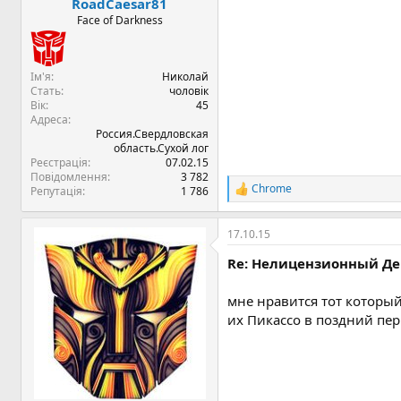
RoadCaesar81
Face of Darkness
Ім'я
Николай
Стать
чоловік
Вік
45
Адреса
Россия.Свердловская
область.Сухой лог
Реєстрація
07.02.15
Повідомлення
3 782
Chrome
Репутація
1 786
Р
е
а
17.10.15
к
ц
Re: Нелицензионный Дев
і
ї
:
мне нравится тот который
их Пикассо в поздний пе