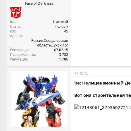
Face of Darkness
Ім'я
Николай
Стать
чоловік
Вік
45
Адреса
Россия.Свердловская
область.Сухой лог
Реєстрація
07.02.15
Повідомлення
3 782
Репутація
1 786
17.10.15
Re: Нелицензионный Дев
Вот она строительная т