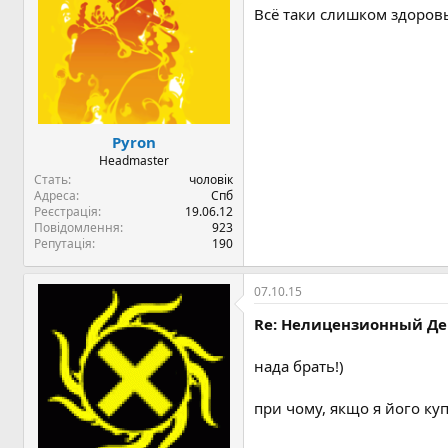
Всё таки слишком здоровы
Pyron
Headmaster
Стать
чоловік
Адреса
Спб
Реєстрація
19.06.12
Повідомлення
923
Репутація
190
07.10.15
Re: Нелицензионный Дев
нада брать!)
при чому, якщо я його ку