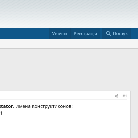
ж
Увійти
Реєстрація
Пошук
#1
stator
. Имена Конструктиконов:
)