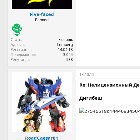
Five-faced
Banned
Стать
чоловік
Адреса
Lemberg
Реєстрація
14.04.13
Повідомлення
3 024
Репутація
538
13.10.15
Re: Нелицензионный Дев
Дигибеш
RoadCaesar81