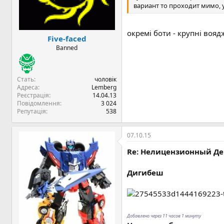
вариант то проходит мимо, 
окремі боти - крупні вояд
Five-faced
Banned
Стать
чоловік
Адреса
Lemberg
Реєстрація
14.04.13
Повідомлення
3 024
Репутація
538
07.10.15
Re: Нелицензионный Дев
Дигибеш
Добавлено через 11 часов 1 минуту