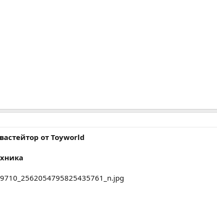
астейтор от Toyworld
ехника