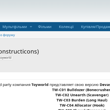
Мультфільми
Фільми
Колекції
Купівля/Прода
о форуму
onstructicons)
toyworld
d party компания
Toyworld
представляет свою версию
Deva
TW-C01 Bulldozer (Bonecrusher
TW-C02 Unearth (Scavenger)
TW-C03 Burden (Long Haul)
TW-C04 Allocator (Hook)