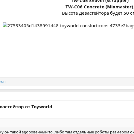
TW-C05 Shovel (Scrapper)
TW-C06 Concrete (Mixmaster)
Высота Девастейтора будет
50 с
ron
астейтор от Toyworld
ему он такой здоровенный то. Либо там отдельные роботы размером ок