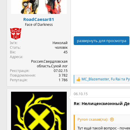
я
RoadCaesar81
Face of Darkness
развернуть для просмотра
Ім'я
Николай
Стать
чоловік
Вік
45
Адреса
Россия.Свердловская
область.Сухой лог
Реєстрація
07.02.15
Повідомлення
3 782
MC_Blazemaster
,
Fu Rai
та
Py
Репутація
1 786
Р
е
а
06.10.15
к
ц
Re: Нелицензионный Дев
і
ї
:
Pyron сказав(ла):
Тут ещё такой вопрос - поч