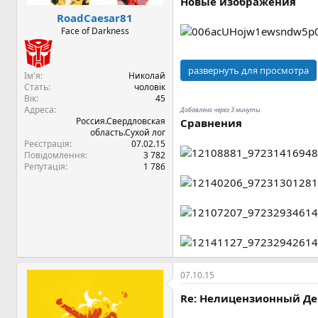
Новые изображения
RoadCaesar81
Face of Darkness
развернуть для просмотра
Ім'я
Николай
Стать
чоловік
Вік
45
Адреса
Добавлено через 3 минуты
Россия.Свердловская
Сравнения
область.Сухой лог
Реєстрація
07.02.15
Повідомлення
3 782
Репутація
1 786
07.10.15
Re: Нелицензионный Дев