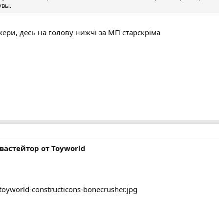
увы.
жери, десь на голову нижчі за МП старскріма
астейтор от Toyworld