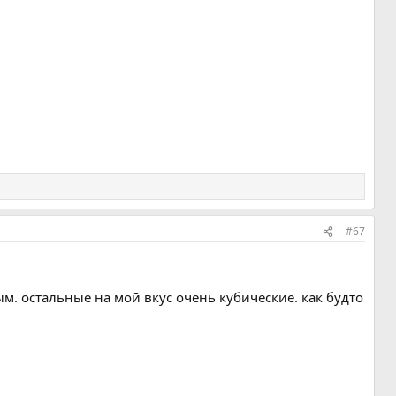
#67
м. остальные на мой вкус очень кубические. как будто