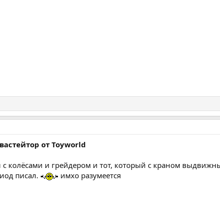
астейтор от Toyworld
 с колёсами и грейдером и тот, который с краном выдвижны
риод писал.
имхо разумеется