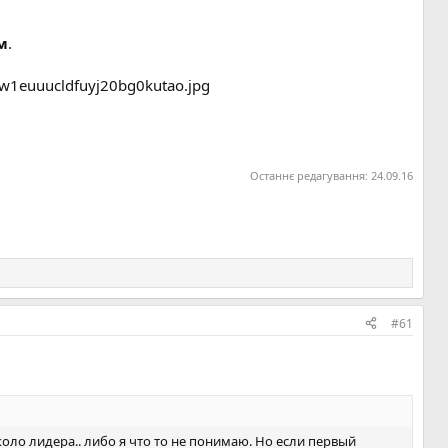
.
м
.
Останнє редагування:
24.09.16
#61
оло лидера.. либо я что то не понимаю. Но если первый