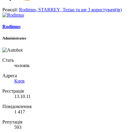
Реакції:
Rodimus
,
STARREY
,
Tezias
та ще 3 користувачі(ів)
Rodimus
Administrator
Стать
чоловік
Адреса
Киев
Реєстрація
13.10.11
Повідомлення
1 417
Репутація
593