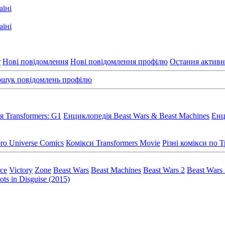
т
Нові повідомлення
Нові повідомлення профілю
Остання активн
шук повідомлень профілю
 Transformers: G1
Енциклопедія Beast Wars & Beast Machines
Енц
ro Universe Comics
Комікси Transformers Movie
Різні комікси по
rce
Victory
Zone
Beast Wars
Beast Machines
Beast Wars 2
Beast Wars
ts in Disguise (2015)