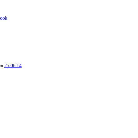
ook
ня
25.06.14