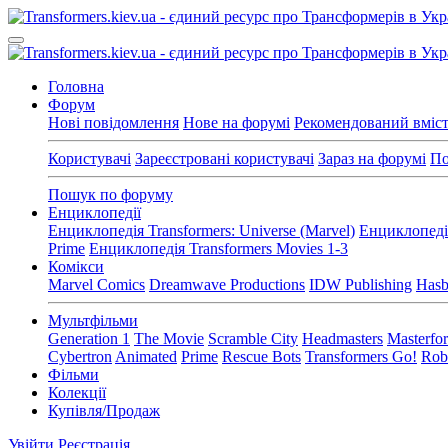
Головна
Форум
Нові повідомлення
Нове на форумі
Рекомендований вміс
Користувачі
Зареєстровані користувачі
Зараз на форумі
По
Пошук по форуму
Енциклопедії
Енциклопедія Transformers: Universe (Marvel)
Енциклопедія
Prime
Енциклопедія Transformers Movies 1-3
Комікси
Marvel Comics
Dreamwave Productions
IDW Publishing
Hasb
Мультфільми
Generation 1
The Movie
Scramble City
Headmasters
Masterfo
Cybertron
Animated
Prime
Rescue Bots
Transformers Go!
Robo
Фільми
Колекції
Купівля/Продаж
Увійти
Реєстрація