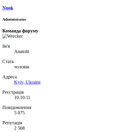
Nook
Administrator
Команда форуму
Ім'я
Anatolii
Стать
чоловік
Адреса
Kyiv, Ukraine
Реєстрація
10.10.11
Повідомлення
5 075
Репутація
2 568