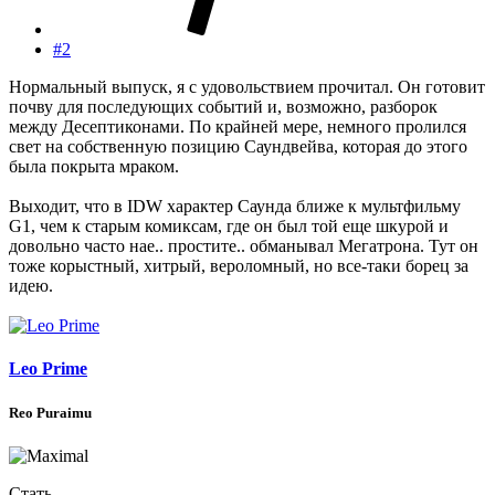
#2
Нормальный выпуск, я с удовольствием прочитал. Он готовит
почву для последующих событий и, возможно, разборок
между Десептиконами. По крайней мере, немного пролился
свет на собственную позицию Саундвейва, которая до этого
была покрыта мраком.
Выходит, что в IDW характер Саунда ближе к мультфильму
G1, чем к старым комиксам, где он был той еще шкурой и
довольно часто нае.. простите.. обманывал Мегатрона. Тут он
тоже корыстный, хитрый, вероломный, но все-таки борец за
идею.
Leo Prime
Reo Puraimu
Стать