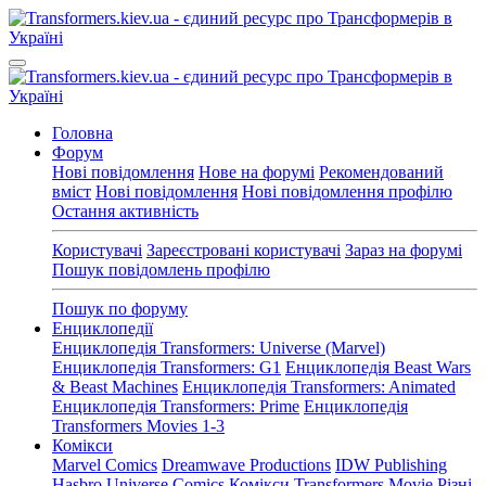
Головна
Форум
Нові повідомлення
Нове на форумі
Рекомендований
вміст
Нові повідомлення
Нові повідомлення профілю
Остання активність
Користувачі
Зареєстровані користувачі
Зараз на форумі
Пошук повідомлень профілю
Пошук по форуму
Енциклопедії
Енциклопедія Transformers: Universe (Marvel)
Енциклопедія Transformers: G1
Енциклопедія Beast Wars
& Beast Machines
Енциклопедія Transformers: Animated
Енциклопедія Transformers: Prime
Енциклопедія
Transformers Movies 1-3
Комікси
Marvel Comics
Dreamwave Productions
IDW Publishing
Hasbro Universe Comics
Комікси Transformers Movie
Різні