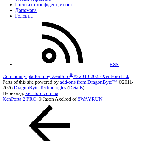
Політика конфіденційності
Дoпoмoга
Головна
RSS
®
Community platform by XenForo
© 2010-2025 XenForo Ltd.
Parts of this site powered by
add-ons from DragonByte™
©2011-
2026
DragonByte Technologies
(
Details
)
Переклад:
xen-foro.com.ua
XenPorta 2 PRO
© Jason Axelrod of
8WAYRUN