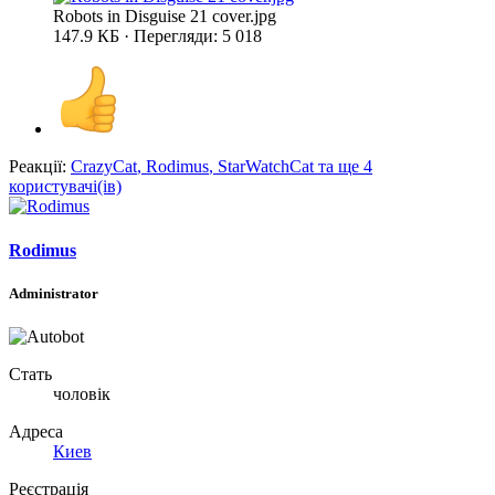
Robots in Disguise 21 cover.jpg
147.9 КБ · Перегляди: 5 018
Реакції:
CrazyCat
,
Rodimus
,
StarWatchCat
та ще 4
користувачі(ів)
Rodimus
Administrator
Стать
чоловік
Адреса
Киев
Реєстрація