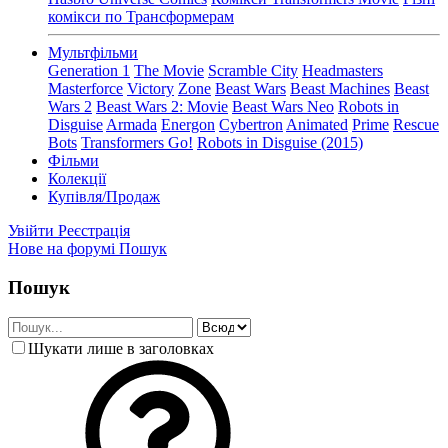
комікси по Трансформерам
Мультфільми
Generation 1
The Movie
Scramble City
Headmasters
Masterforce
Victory
Zone
Beast Wars
Beast Machines
Beast
Wars 2
Beast Wars 2: Movie
Beast Wars Neo
Robots in
Disguise
Armada
Energon
Cybertron
Animated
Prime
Rescue
Bots
Transformers Go!
Robots in Disguise (2015)
Фільми
Колекції
Купівля/Продаж
Увійти
Реєстрація
Нове на форумі
Пошук
Пошук
Шукати лише в заголовках