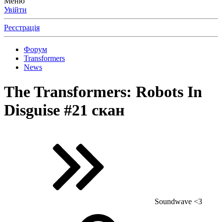
Меню
Увійти
Реєстрація
Форум
Transformers
News
The Transformers: Robots In
Disguise #21 скан
Soundwave <3