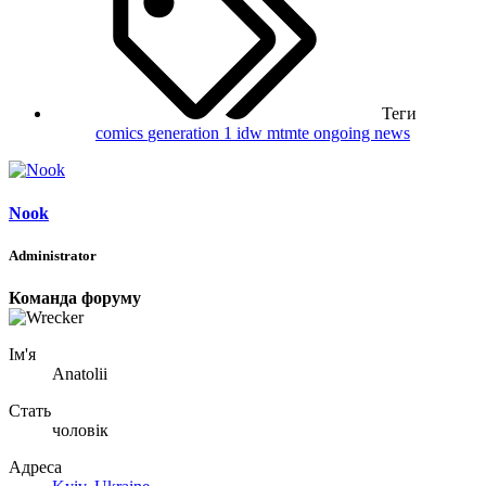
Теги
comics
generation 1
idw
mtmte ongoing
news
Nook
Administrator
Команда форуму
Ім'я
Anatolii
Стать
чоловік
Адреса