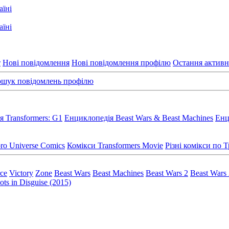
т
Нові повідомлення
Нові повідомлення профілю
Остання активн
шук повідомлень профілю
 Transformers: G1
Енциклопедія Beast Wars & Beast Machines
Енц
ro Universe Comics
Комікси Transformers Movie
Різні комікси по
rce
Victory
Zone
Beast Wars
Beast Machines
Beast Wars 2
Beast Wars
ts in Disguise (2015)