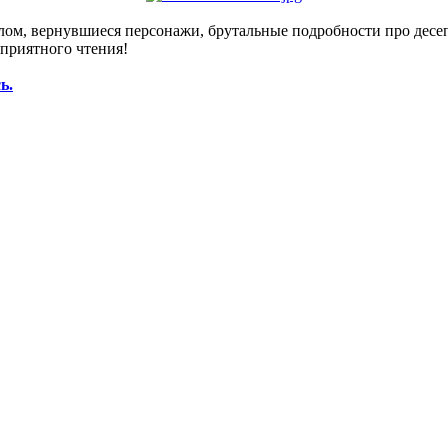
м, вернувшиеся персонажи, брутальные подробности про десепти
 приятного чтения!
ь.