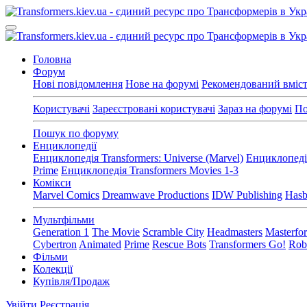
Головна
Форум
Нові повідомлення
Нове на форумі
Рекомендований вміс
Користувачі
Зареєстровані користувачі
Зараз на форумі
По
Пошук по форуму
Енциклопедії
Енциклопедія Transformers: Universe (Marvel)
Енциклопедія
Prime
Енциклопедія Transformers Movies 1-3
Комікси
Marvel Comics
Dreamwave Productions
IDW Publishing
Hasb
Мультфільми
Generation 1
The Movie
Scramble City
Headmasters
Masterfo
Cybertron
Animated
Prime
Rescue Bots
Transformers Go!
Robo
Фільми
Колекції
Купівля/Продаж
Увійти
Реєстрація