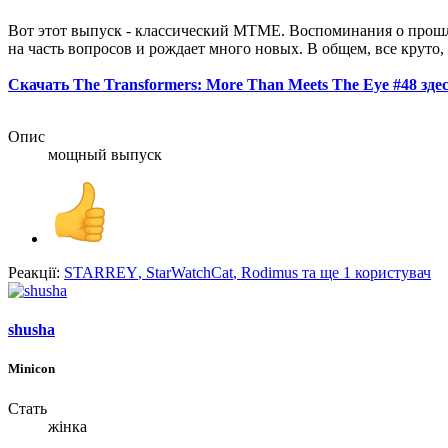
Вот этот выпуск - классический MTME. Воспоминания о прошло
на часть вопросов и рождает много новых. В общем, все круто,
Скачать The Transformers: More Than Meets The Eye #48 здес
Опис
мощный выпуск
Реакції:
STARREY
,
StarWatchCat
,
Rodimus
та ще 1 користувач
shusha
Minicon
Стать
жінка