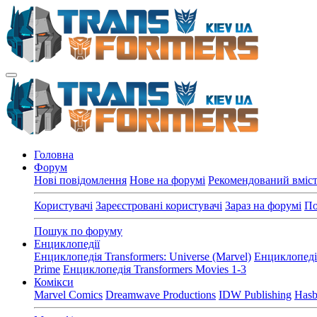
Головна
Форум
Нові повідомлення
Нове на форумі
Рекомендований вміс
Користувачі
Зареєстровані користувачі
Зараз на форумі
По
Пошук по форуму
Енциклопедії
Енциклопедія Transformers: Universe (Marvel)
Енциклопедія
Prime
Енциклопедія Transformers Movies 1-3
Комікси
Marvel Comics
Dreamwave Productions
IDW Publishing
Hasb