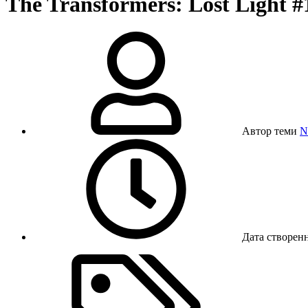
The Transformers: Lost Light #
Автор теми
N
Дата створен