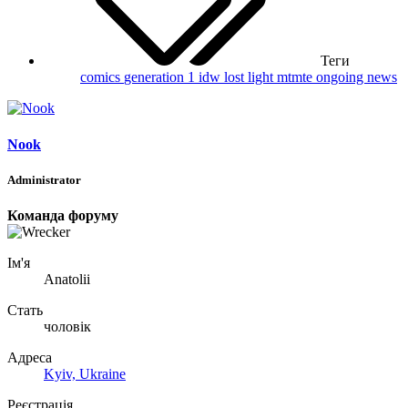
Теги
comics
generation 1
idw
lost light
mtmte ongoing
news
Nook
Administrator
Команда форуму
Ім'я
Anatolii
Стать
чоловік
Адреса
Kyiv, Ukraine
Реєстрація