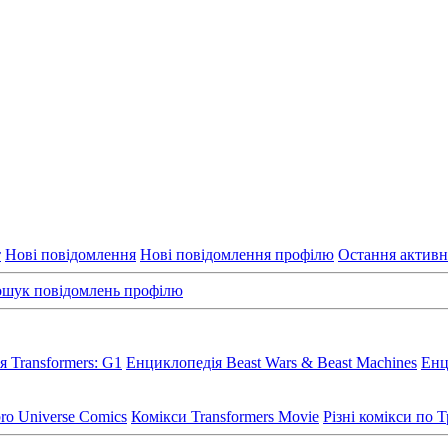
т
Нові повідомлення
Нові повідомлення профілю
Остання активн
шук повідомлень профілю
 Transformers: G1
Енциклопедія Beast Wars & Beast Machines
Енц
ro Universe Comics
Комікси Transformers Movie
Різні комікси по