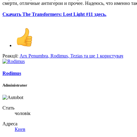
смерти, отличные антигерои и прочее. Надеюсь, что именно та
Скачать The Transformers: Lost Light #11 здесь.
Реакції:
Arx Penumbra
,
Rodimus
,
Tezias
та ще 1 користувач
Rodimus
Administrator
Стать
чоловік
Адреса
Киев