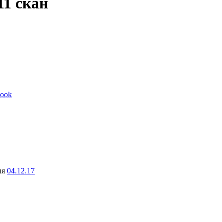
11 скан
ook
ня
04.12.17