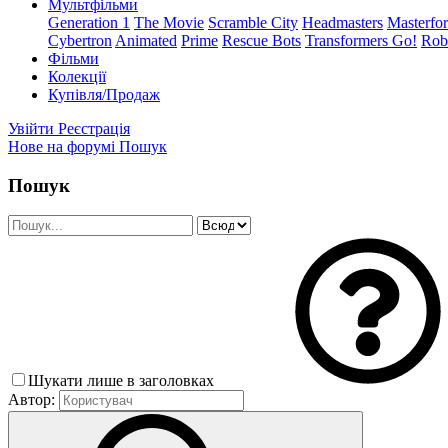
Мультфільми
Generation 1
The Movie
Scramble City
Headmasters
Masterfo
Cybertron
Animated
Prime
Rescue Bots
Transformers Go!
Robo
Фільми
Колекції
Купівля/Продаж
Увійти
Реєстрація
Нове на форумі
Пошук
Пошук
Шукати лише в заголовках
Автор: