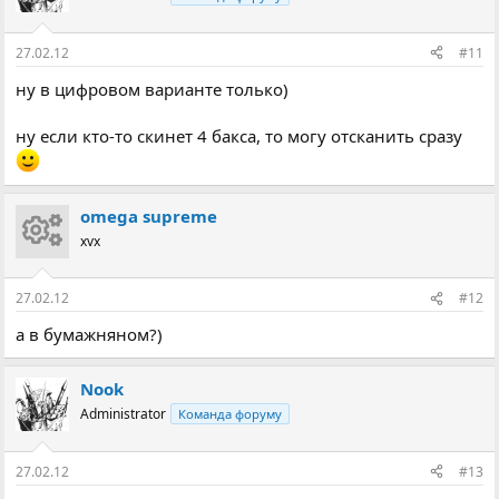
27.02.12
#11
ну в цифровом варианте только)
ну если кто-то скинет 4 бакса, то могу отсканить сразу
omega supreme
xvx
27.02.12
#12
а в бумажняном?)
Nook
Administrator
Команда форуму
27.02.12
#13