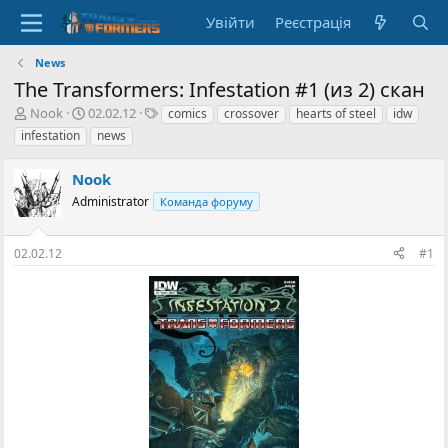
Увійти
Реєстрація
News
The Transformers: Infestation #1 (из 2) скан
А
Д
Т
Nook
02.02.12
comics
crossover
hearts of steel
idw
в
а
е
infestation
news
т
т
г
о
а
и
Nook
р
с
т
Administrator
т
Команда форуму
е
в
м
о
02.02.12
#1
и
р
е
н
н
я