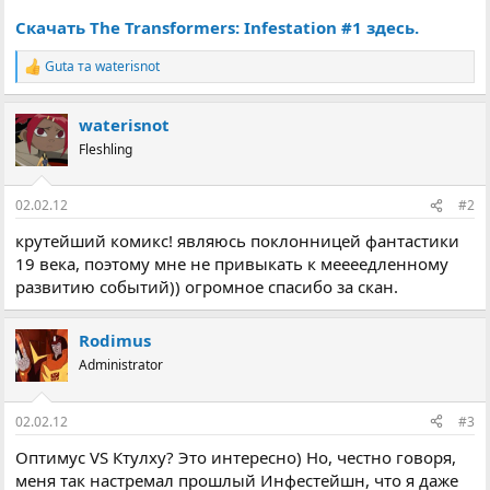
Скачать The Transformers: Infestation #1 здесь.
Guta
та
waterisnot
Р
е
а
waterisnot
к
ц
Fleshling
і
ї
:
02.02.12
#2
крутейший комикс! являюсь поклонницей фантастики
19 века, поэтому мне не привыкать к меееедленному
развитию событий)) огромное спасибо за скан.
Rodimus
Administrator
02.02.12
#3
Оптимус VS Ктулху? Это интересно) Но, честно говоря,
меня так настремал прошлый Инфестейшн, что я даже