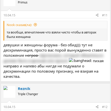
Primus
10.04.15
#11
Nook сказав(ла):
та вообще, впечатление что взяли чисто чтобы в авторах
была женщина
девушки и женщины форума - без обид))) тут не
дескриминация, просто вас порой вынужденно ставят в
положение
негров
чернокожих, который обязательно
должен быть в фильме или мульте
пихая
направо и налево абы нигде не подумали о
дескрминации по половому признаку, не взирая на
качества.
Reznik
Triple Changer
10.04.15
#12