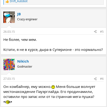
Drift_Autobot
Р
е
а
JB
к
ц
Crazy engineer
і
ї
:
26.03.15
#5
Не более, чем мем.
Кстати, я не в курсе, дыра в Суперионе - это нормально?
Nikich
Godmaster
27.03.15
#6
Он комбайнер, ему можно.
Меня больше волнует
местонахождение Пауэрглайда. Его продинамили,
оставили про запас или от та странная мега пушка?