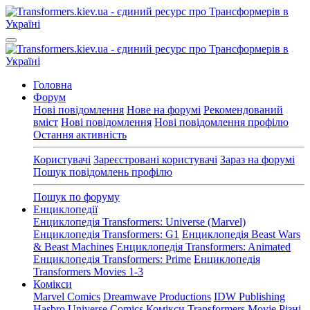
Головна
Форум
Нові повідомлення
Нове на форумі
Рекомендований
вміст
Нові повідомлення
Нові повідомлення профілю
Остання активність
Користувачі
Зареєстровані користувачі
Зараз на форумі
Пошук повідомлень профілю
Пошук по форуму
Енциклопедії
Енциклопедія Transformers: Universe (Marvel)
Енциклопедія Transformers: G1
Енциклопедія Beast Wars
& Beast Machines
Енциклопедія Transformers: Animated
Енциклопедія Transformers: Prime
Енциклопедія
Transformers Movies 1-3
Комікси
Marvel Comics
Dreamwave Productions
IDW Publishing
Hasbro Universe Comics
Комікси Transformers Movie
Різні