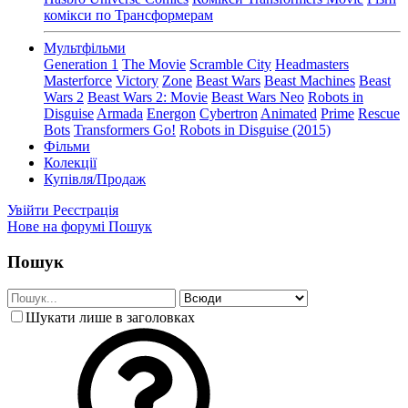
комікси по Трансформерам
Мультфільми
Generation 1
The Movie
Scramble City
Headmasters
Masterforce
Victory
Zone
Beast Wars
Beast Machines
Beast
Wars 2
Beast Wars 2: Movie
Beast Wars Neo
Robots in
Disguise
Armada
Energon
Cybertron
Animated
Prime
Rescue
Bots
Transformers Go!
Robots in Disguise (2015)
Фільми
Колекції
Купівля/Продаж
Увійти
Реєстрація
Нове на форумі
Пошук
Пошук
Шукати лише в заголовках