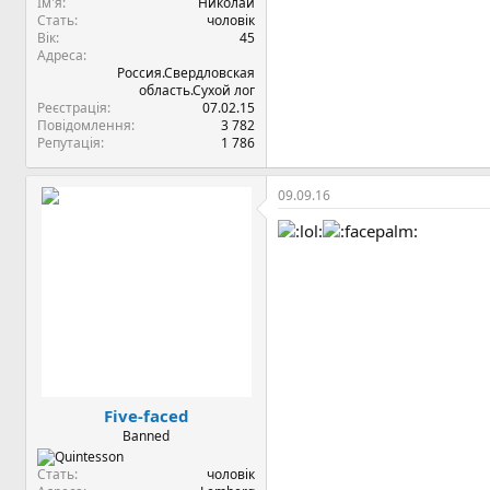
Ім'я
Николай
Стать
чоловік
Вік
45
Адреса
Россия.Свердловская
область.Сухой лог
Реєстрація
07.02.15
Повідомлення
3 782
Репутація
1 786
09.09.16
Five-faced
Banned
Стать
чоловік