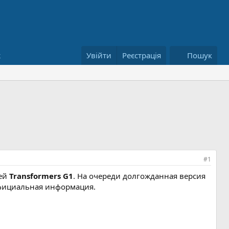
ж
Увійти
Реєстрація
Пошук
#1
жей
Transformers G1
. На очереди долгожданная версия
официальная информация.