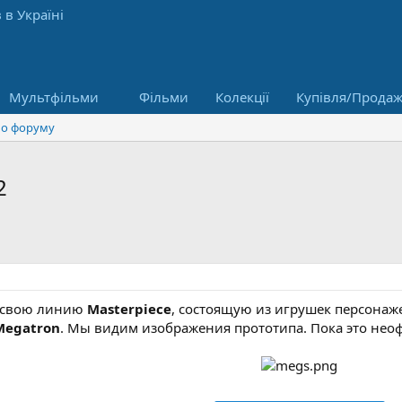
Мультфільми
Фільми
Колекції
Купівля/Прода
о форуму
2
 свою линию
Мasterpiece
, состоящую из игрушек персона
Megatron
. Мы видим изображения прототипа. Пока это не