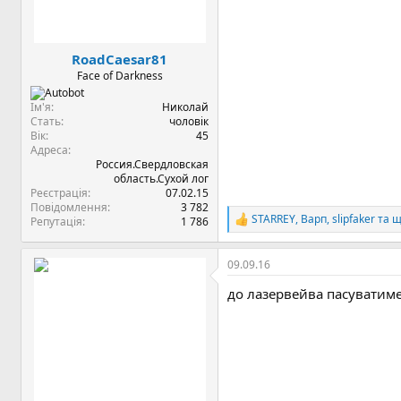
я
RoadCaesar81
Face of Darkness
Ім'я
Николай
Стать
чоловік
Вік
45
Адреса
Россия.Свердловская
область.Сухой лог
Реєстрація
07.02.15
Повідомлення
3 782
STARREY
,
Варп
,
slipfaker
та щ
Репутація
1 786
Р
е
а
09.09.16
к
ц
до лазервейва пасуватим
і
ї
: