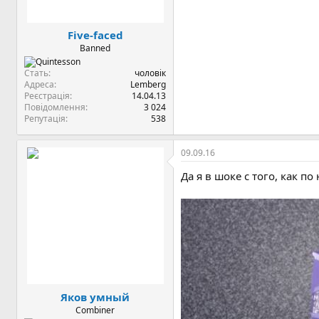
Five-faced
Banned
Стать
чоловік
Адреса
Lemberg
Реєстрація
14.04.13
Повідомлення
3 024
Репутація
538
09.09.16
Да я в шоке с того, как 
Яков умный
Combiner