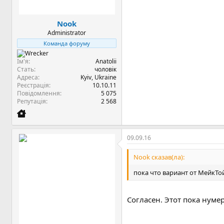
Nook
Administrator
Команда форуму
Ім'я
Anatolii
Стать
чоловік
Адреса
Kyiv, Ukraine
Реєстрація
10.10.11
Повідомлення
5 075
Репутація
2 568
09.09.16
Nook сказав(ла):
пока что вариант от МейкТо
Согласен. Этот пока нумер