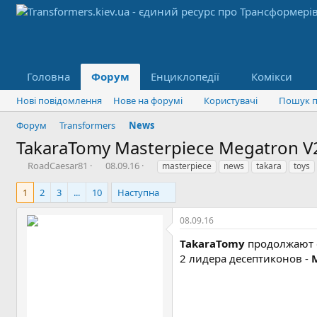
Головна
Форум
Енциклопедії
Комікси
Нові повідомлення
Нове на форумі
Користувачі
Пошук п
Форум
Transformers
News
TakaraTomy Masterpiece Megatron V
А
Д
Т
RoadCaesar81
08.09.16
masterpiece
news
takara
toys
в
а
е
т
т
г
1
2
3
...
10
Наступна
о
а
и
р
с
08.09.16
т
т
е
в
TakaraTomy
продолжают
м
о
2 лидера десептиконов -
и
р
е
н
н