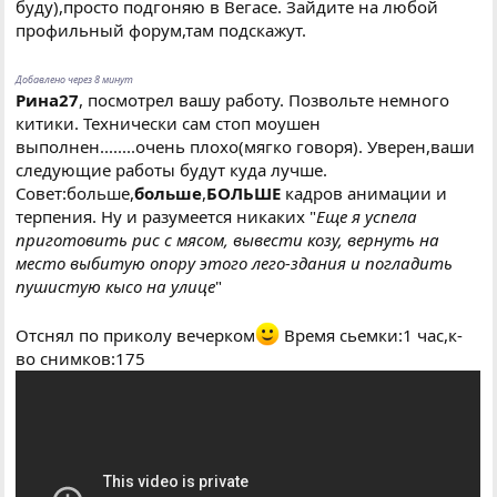
буду),просто подгоняю в Вегасе. Зайдите на любой
профильный форум,там подскажут.
Добавлено через 8 минут
Рина27
, посмотрел вашу работу. Позвольте немного
китики. Технически сам стоп моушен
выполнен........очень плохо(мягко говоря). Уверен,ваши
следующие работы будут куда лучше.
Совет:больше,
больше
,
БОЛЬШЕ
кадров анимации и
терпения. Ну и разумеется никаких "
Еще я успела
приготовить рис с мясом, вывести козу, вернуть на
место выбитую опору этого лего-здания и погладить
пушистую кысо на улице
"
Отснял по приколу вечерком
Время сьемки:1 час,к-
во снимков:175