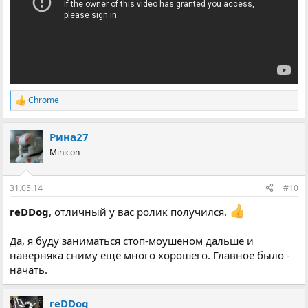
Chrome
Р
е
а
Рина27
к
ц
Minicon
і
ї
:
31.05.14
#10
reDDog
, отличный у вас ролик получился.
Да, я буду заниматься стоп-моушеном дальше и
наверняка сниму еще много хорошего. Главное было -
начать.
reDDog