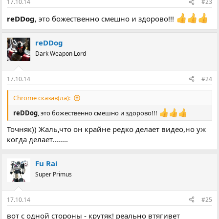
17.10.14
#23
reDDog
, это божественно смешно и здорово!!!
reDDog
Dark Weapon Lord
17.10.14
#24
Chrome сказав(ла):
reDDog
, это божественно смешно и здорово!!!
Точняк)) Жаль,что он крайне редко делает видео,но уж
когда делает........
Fu Rai
Super Primus
17.10.14
#25
вот с одной стороны - крутяк! реально втягивет