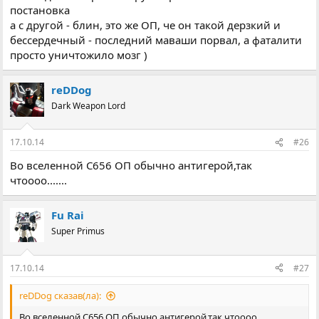
постановка
а с другой - блин, это же ОП, че он такой дерзкий и
бессердечный - последний маваши порвал, а фаталити
просто уничтожило мозг )
reDDog
Dark Weapon Lord
17.10.14
#26
Во вселенной С656 ОП обычно антигерой,так
чтоооо.......
Fu Rai
Super Primus
17.10.14
#27
reDDog сказав(ла):
Во вселенной С656 ОП обычно антигерой,так чтоооо.......