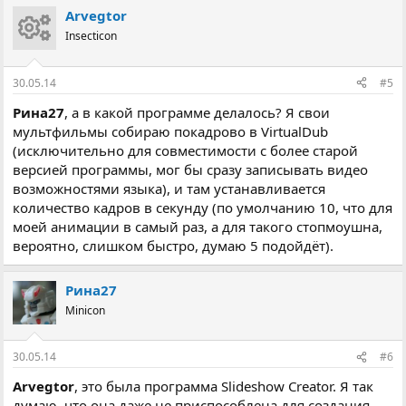
Arvegtor
Insecticon
30.05.14
#5
Рина27
, а в какой программе делалось? Я свои
мультфильмы собираю покадрово в VirtualDub
(исключительно для совместимости с более старой
версией программы, мог бы сразу записывать видео
возможностями языка), и там устанавливается
количество кадров в секунду (по умолчанию 10, что для
моей анимации в самый раз, а для такого стопмоушна,
вероятно, слишком быстро, думаю 5 подойдёт).
Рина27
Minicon
30.05.14
#6
Arvegtor
, это была программа Slideshow Creator. Я так
думаю, что она даже не приспособлена для создания