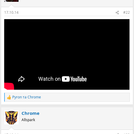
17.10.14
#22
Pyron
та
Chrome
Р
е
а
Chrome
к
ц
Allspark
і
ї
: