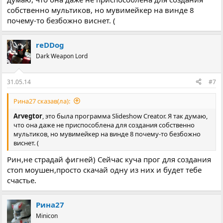
собственно мультиков, но мувимейкер на винде 8
почему-то безбожно виснет. (
reDDog
Dark Weapon Lord
31.05.14
#7
Рина27 сказав(ла):
Arvegtor
, это была программа Slideshow Creator. Я так думаю,
что она даже не приспособлена для создания собственно
мультиков, но мувимейкер на винде 8 почему-то безбожно
виснет. (
Рин,не страдай фигней) Сейчас куча прог для создания
стоп моушен,просто скачай одну из них и будет тебе
счастье.
Рина27
Minicon