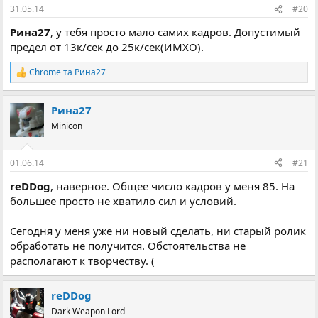
31.05.14
#20
Рина27
, у тебя просто мало самих кадров. Допустимый
предел от 13к/сек до 25к/сек(ИМХО).
Chrome
та
Рина27
Р
е
а
Рина27
к
ц
Minicon
і
ї
:
01.06.14
#21
reDDog
, наверное. Общее число кадров у меня 85. На
большее просто не хватило сил и условий.
Сегодня у меня уже ни новый сделать, ни старый ролик
обработать не получится. Обстоятельства не
располагают к творчеству. (
reDDog
Dark Weapon Lord