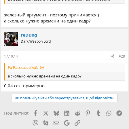
железный аргумент - поэтому принимается )
а сколько нужно времени на один кадр?
reDDog
Dark Weapon Lord
17.10.14
#28
Fu Rai сказав(ла):
а сколько нужно времени на один кадр?
0,04 сек. примерно.
Ви повинні увійти або зареєструватися, щоб відповісти.
Facebook
X (Twitter)
Bluesky
LinkedIn
Reddit
Pinterest
Tumblr
WhatsA
Tel
Поділитися:
Viber
Skype
E-mail
Google
Посилання