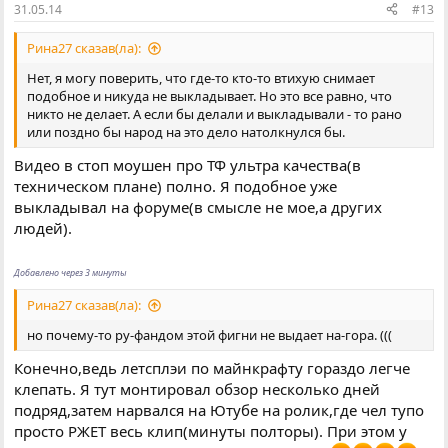
31.05.14
#13
Рина27 сказав(ла):
Нет, я могу поверить, что где-то кто-то втихую снимает
подобное и никуда не выкладывает. Но это все равно, что
никто не делает. А если бы делали и выкладывали - то рано
или поздно бы народ на это дело натолкнулся бы.
Видео в стоп моушен про ТФ ультра качества(в
техническом плане) полно. Я подобное уже
выкладывал на форуме(в смысле не мое,а других
людей).
Добавлено через 3 минуты
Рина27 сказав(ла):
но почему-то ру-фандом этой фигни не выдает на-гора. (((
Конечно,ведь летсплэи по майнкрафту гораздо легче
клепать. Я тут монтировал обзор несколько дней
подряд,затем нарвался на Ютубе на ролик,где чел тупо
просто РЖЕТ весь клип(минуты полторы). При этом у