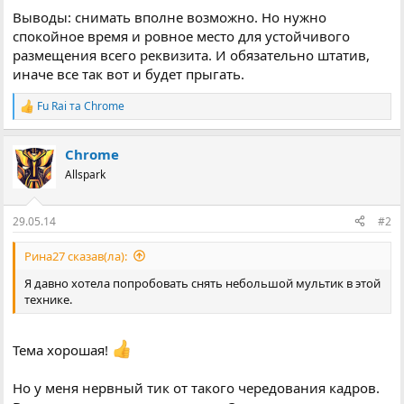
Выводы: снимать вполне возможно. Но нужно
спокойное время и ровное место для устойчивого
размещения всего реквизита. И обязательно штатив,
иначе все так вот и будет прыгать.
Fu Rai
та
Chrome
Р
е
а
Chrome
к
ц
Allspark
і
ї
:
29.05.14
#2
Рина27 сказав(ла):
Я давно хотела попробовать снять небольшой мультик в этой
технике.
Тема хорошая!
Но у меня нервный тик от такого чередования кадров.