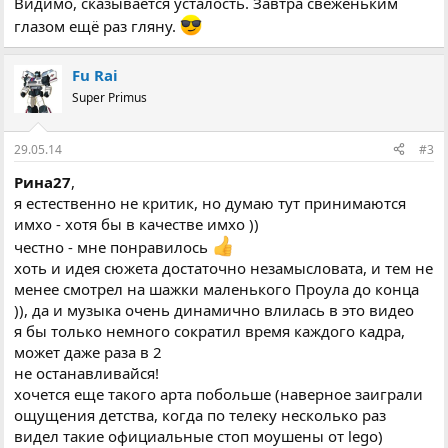
Видимо, сказывается усталость. Завтра свеженьким
глазом ещё раз гляну.
Fu Rai
Super Primus
29.05.14
#3
Рина27
,
я естественно не критик, но думаю тут принимаются
имхо - хотя бы в качестве имхо ))
честно - мне понравилось
хоть и идея сюжета достаточно незамысловата, и тем не
менее смотрел на шажки маленького Проула до конца
)), да и музыка очень динамично влилась в это видео
я бы только немного сократил время каждого кадра,
может даже раза в 2
не останавливайся!
хочется еще такого арта побольше (наверное заиграли
ощущения детства, когда по телеку несколько раз
видел такие официальные стоп моушены от lego)