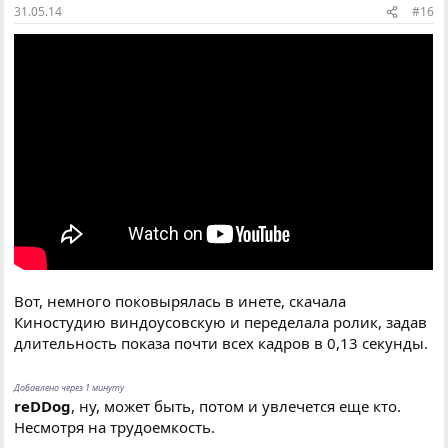
31.05.14
#16
Вот, немного поковырялась в инете, скачала
Киностудию виндоусовскую и переделала ролик, задав
длительность показа почти всех кадров в 0,13 секунды.
Добавлено через 1 минуту
reDDog
, ну, может быть, потом и увлечется еще кто.
Несмотря на трудоемкость.