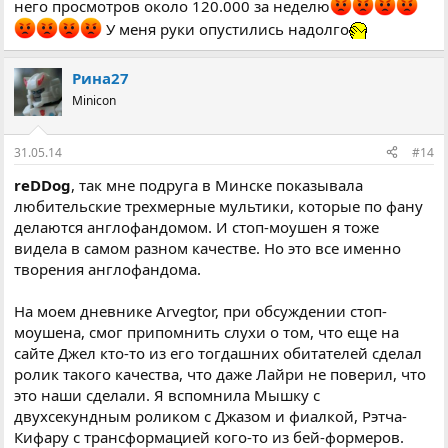
него просмотров около 120.000 за неделю
У меня руки опустились надолго
Рина27
Minicon
31.05.14
#14
reDDog
, так мне подруга в Минске показывала
любительские трехмерные мультики, которые по фану
делаются англофандомом. И стоп-моушен я тоже
видела в самом разном качестве. Но это все именно
творения англофандома.
На моем дневнике Arvegtor, при обсуждении стоп-
моушена, смог припомнить слухи о том, что еще на
сайте Джел кто-то из его тогдашних обитателей сделал
ролик такого качества, что даже Лайри не поверил, что
это наши сделали. Я вспомнила Мышку с
двухсекундным роликом с Джазом и фиалкой, Рэтча-
Кифару с трансформацией кого-то из бей-формеров.