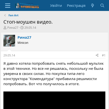
Увійти
Реєстрація
Fan Art
Стоп-моушен видео.
А
Д
Рина27
29.05.14
в
а
т
т
Рина27
о
а
Minicon
р
с
т
т
е
в
29.05.14
#1
м
о
и
р
Я давно хотела попробовать снять небольшой мультик
е
в этой технике. Но все не решалась, поскольку не была
н
уверена в своих силах. Но покупка типа-лего
н
конструктора "Комендатура" прибавила решимости
я
попробовать. Вот что получилось в итоге.