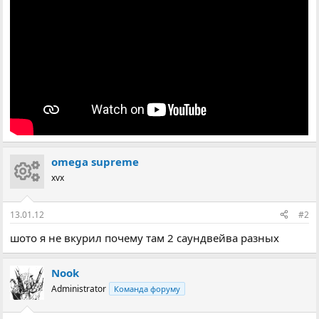
omega supreme
xvx
13.01.12
#2
шото я не вкурил почему там 2 саундвейва разных
Nook
Administrator
Команда форуму