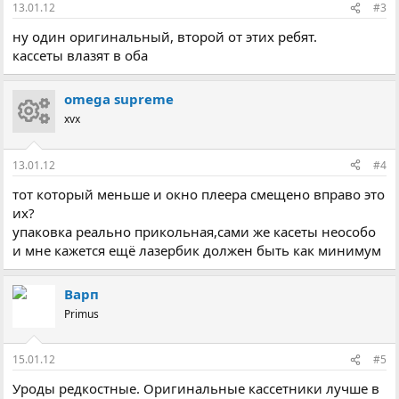
13.01.12
#3
ну один оригинальный, второй от этих ребят.
кассеты влазят в оба
omega supreme
xvx
13.01.12
#4
тот который меньше и окно плеера смещено вправо это
их?
упаковка реально прикольная,сами же касеты неособо
и мне кажется ещё лазербик должен быть как минимум
Варп
Primus
15.01.12
#5
Уроды редкостные. Оригинальные кассетники лучше в