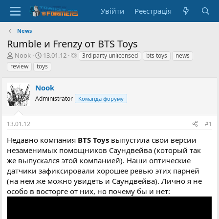
Увійти
Реєстрація
News
Rumble и Frenzy от BTS Toys
А
Д
Т
Nook
13.01.12
3rd party unlicensed
bts toys
news
в
а
е
review
toys
т
т
г
о
а
и
Nook
р
с
т
Administrator
т
Команда форуму
е
в
м
о
13.01.12
#1
и
р
е
Недавно компания
BTS Toys
выпустила свои версии
н
незаменимых помощников Саундвейва (который так
н
же выпускался этой компанией). Наши оптические
я
датчики зафиксировали хорошее ревью этих парней
(на нем же можно увидеть и Саундвейва). Лично я не
особо в восторге от них, но почему бы и нет: