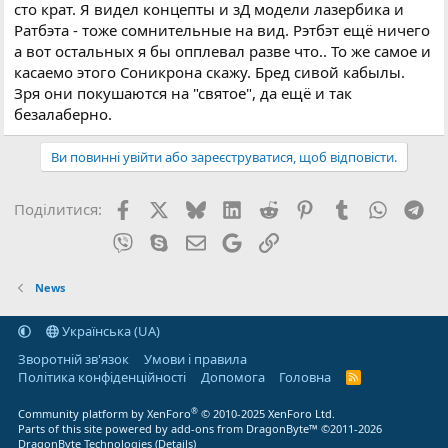
сто крат. Я видел концепты и зД модели лазербика и
Ратбэта - тоже сомнительные на вид. Рэтбэт ещё ничего
а вот остальных я бы опплевал разве что.. То же самое и
касаемо этого Соникрона скажу. Бред сивой кабылы.
Зря они покушаются на "святое", да ещё и так
безалаберно.
Ви повинні увійти або зареєструватися, щоб відповісти.
Facebook
X (Twitter)
Bluesky
LinkedIn
Reddit
Pinterest
Tumblr
WhatsA
Tel
Поділитися:
Viber
Skype
E-mail
Google
Посилання
News
Українська (UA)
Зворотній зв'язок
Умови і правила
Політика конфіденційності
Дoпoмoга
Головна
R
S
S
®
Community platform by XenForo
© 2010-2025 XenForo Ltd.
Parts of this site powered by
add-ons from DragonByte™
©2011-2026
DragonByte Technologies
(
Details
)