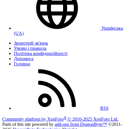
Українська
(UA)
Зворотній зв'язок
Умови і правила
Політика конфіденційності
Дoпoмoга
Головна
RSS
®
Community platform by XenForo
© 2010-2025 XenForo Ltd.
Parts of this site powered by
add-ons from DragonByte™
©2011-