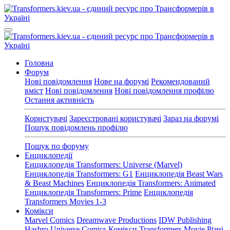
Головна
Форум
Нові повідомлення
Нове на форумі
Рекомендований
вміст
Нові повідомлення
Нові повідомлення профілю
Остання активність
Користувачі
Зареєстровані користувачі
Зараз на форумі
Пошук повідомлень профілю
Пошук по форуму
Енциклопедії
Енциклопедія Transformers: Universe (Marvel)
Енциклопедія Transformers: G1
Енциклопедія Beast Wars
& Beast Machines
Енциклопедія Transformers: Animated
Енциклопедія Transformers: Prime
Енциклопедія
Transformers Movies 1-3
Комікси
Marvel Comics
Dreamwave Productions
IDW Publishing
Hasbro Universe Comics
Комікси Transformers Movie
Різні