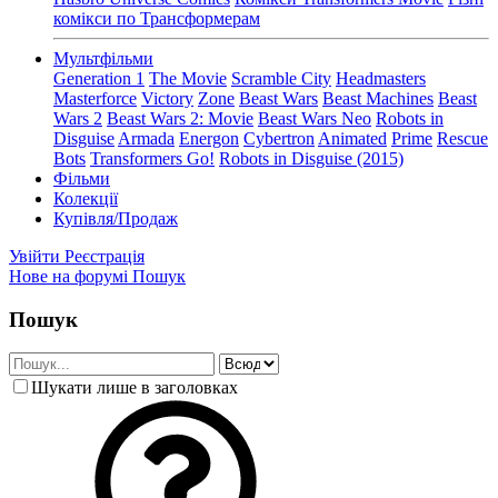
комікси по Трансформерам
Мультфільми
Generation 1
The Movie
Scramble City
Headmasters
Masterforce
Victory
Zone
Beast Wars
Beast Machines
Beast
Wars 2
Beast Wars 2: Movie
Beast Wars Neo
Robots in
Disguise
Armada
Energon
Cybertron
Animated
Prime
Rescue
Bots
Transformers Go!
Robots in Disguise (2015)
Фільми
Колекції
Купівля/Продаж
Увійти
Реєстрація
Нове на форумі
Пошук
Пошук
Шукати лише в заголовках