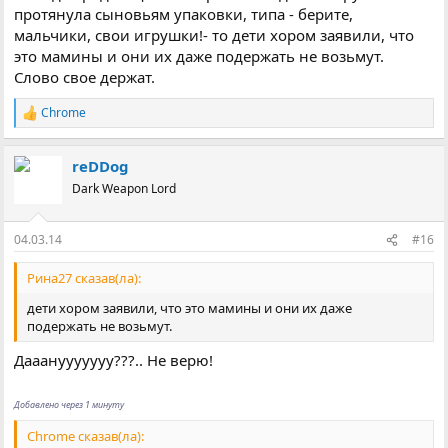
протянула сыновьям упаковки, типа - берите,
мальчики, свои игрушки!- то дети хором заявили, что
это мамины и они их даже подержать не возьмут.
Слово свое держат.
Chrome
Р
е
а
reDDog
к
ц
Dark Weapon Lord
і
ї
:
04.03.14
#16
Рина27 сказав(ла):
дети хором заявили, что это мамины и они их даже
подержать не возьмут.
Дааанууууууу???.. Не верю!
Добавлено через 1 минуту
Chrome сказав(ла):