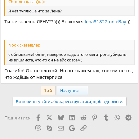
Chrome сказав(ла):
Я чёт туплю.. а что за Лена?
Ты не знаешь ЛЕНУ?? )))) Знакомся
lena81822 on eBay
))
Nook сказав(ла):
с обновками! блин, наверное надо этого мегатрона убирать
из вишлиста, что-то он не айс совсем(
Спасибо! Он не плохой. Но он скажем так, совсем не то ,
что ждёшь от мастерписа.
Останній
1 з 5
Наступна
Ви повинні увійти або зареєструватися, щоб відповісти.
Facebook
X (Twitter)
Bluesky
LinkedIn
Reddit
Pinterest
Tumblr
WhatsA
Tel
Поділитися:
Viber
Skype
E-mail
Google
Посилання