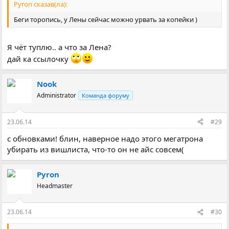
Pyron сказав(ла):
Беги торопись, у Лены сейчас можно урвать за копейки )
Я чёт туплю.. а что за Лена?
дай ка ссылочку
Nook
Administrator
Команда форуму
23.06.14
#29
с обновками! блин, наверное надо этого мегатрона
убирать из вишлиста, что-то он не айс совсем(
Pyron
Headmaster
23.06.14
#30