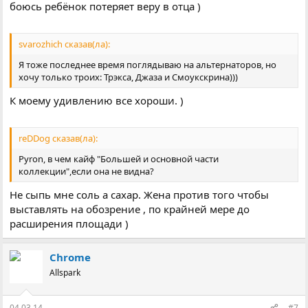
боюсь ребёнок потеряет веру в отца )
svarozhich сказав(ла):
Я тоже последнее время поглядываю на альтернаторов, но
хочу только троих: Трэкса, Джаза и Смоукскрина)))
К моему удивлению все хороши. )
reDDog сказав(ла):
Pyron, в чем кайф "Большей и основной части
коллекции",если она не видна?
Не сыпь мне соль а сахар. Жена против того чтобы
выставлять на обозрение , по крайней мере до
расширения площади )
Chrome
Allspark
04.03.14
#7