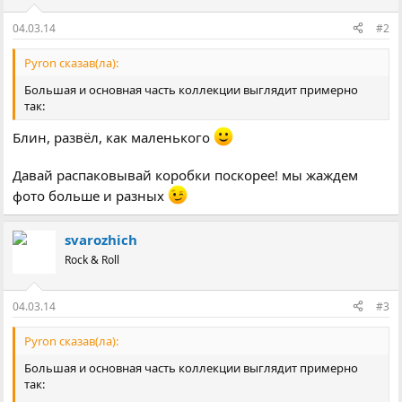
ї
:
04.03.14
#2
Pyron сказав(ла):
Большая и основная часть коллекции выглядит примерно
так:
Блин, развёл, как маленького
Давай распаковывай коробки поскорее! мы жаждем
фото больше и разных
svarozhich
Rock & Roll
04.03.14
#3
Pyron сказав(ла):
Большая и основная часть коллекции выглядит примерно
так: