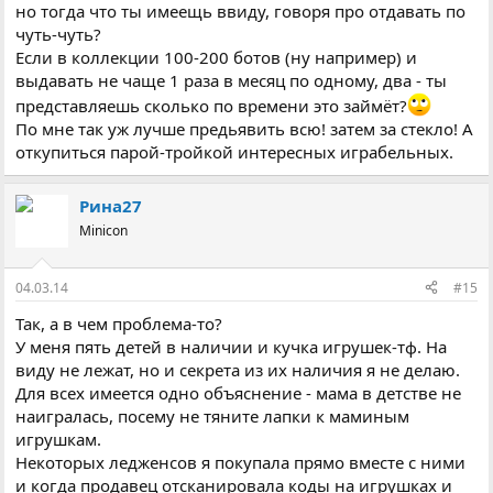
но тогда что ты имеещь ввиду, говоря про отдавать по
чуть-чуть?
Если в коллекции 100-200 ботов (ну например) и
выдавать не чаще 1 раза в месяц по одному, два - ты
представляешь сколько по времени это займёт?
По мне так уж лучше предьявить всю! затем за стекло! А
откупиться парой-тройкой интересных играбельных.
Рина27
Minicon
04.03.14
#15
Так, а в чем проблема-то?
У меня пять детей в наличии и кучка игрушек-тф. На
виду не лежат, но и секрета из их наличия я не делаю.
Для всех имеется одно объяснение - мама в детстве не
наигралась, посему не тяните лапки к маминым
игрушкам.
Некоторых ледженсов я покупала прямо вместе с ними
и когда продавец отсканировала коды на игрушках и