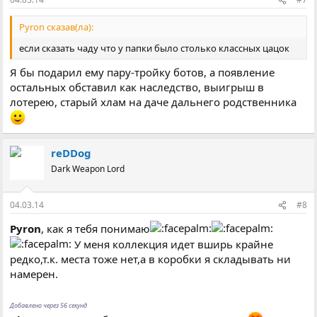
Pyron сказав(ла):
если сказать чаду что у папки было столько классных цацок
Я бы подарил ему пару-тройку ботов, а появление
остальных обставил как наследство, выигрыш в
лотерею, старый хлам на даче дальнего родственника
reDDog
Dark Weapon Lord
04.03.14
#8
Pyron
, как я тебя понимаю
У меня коллекция идет вширь крайне
редко,т.к. места тоже нет,а в коробки я складывать ни
намерен.
Добавлено через 56 секунд