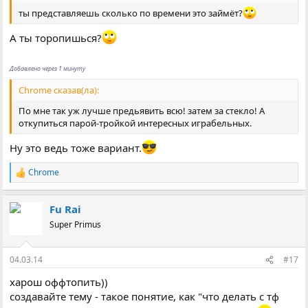
ты представляешь сколько по времени это займёт?
А ты торопишься?
Добавлено через 1 минуту
Chrome сказав(ла):
По мне так уж лучше предьявить всю! затем за стекло! А
откупиться парой-тройкой интересных играбельных.
Ну это ведь тоже вариант.
Chrome
Р
е
а
Fu Rai
к
ц
Super Primus
і
ї
:
04.03.14
#17
харош оффтопить))
создавайте тему - такое понятие, как "что делать с тф