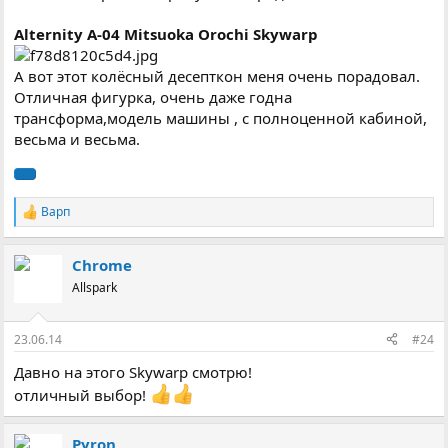
Alternity A-04 Mitsuoka Orochi Skywarp
А вот этот колёсный десепткон меня очень порадовал.
Отличная фигурка, очень даже годна
трансформа,модель машины , с полноценной кабиной,
весьма и весьма.
Варп
Р
е
а
Chrome
к
ц
Allspark
і
ї
:
23.06.14
#24
Давно на этого Skywarp смотрю!
отличный выбор!
Pyron