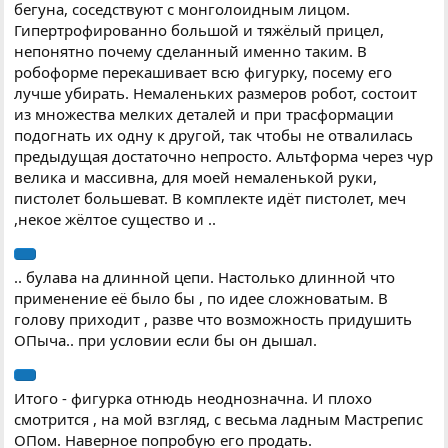
бегуна, соседствуют с монголоидным лицом.
Гипертрофированно большой и тяжёлый прицел,
непонятно почему сделанный именно таким. В
робоформе перекашивает всю фигурку, посему его
лучше убирать. Немаленьких размеров робот, состоит
из множества мелких деталей и при трасформации
подогнать их одну к другой, так чтобы не отвалилась
предыдущая достаточно непросто. Альтформа через чур
велика и массивна, для моей немаленькой руки,
пистолет большеват. В комплекте идёт пистолет, меч
,некое жёлтое существо и ..
.. булава на длинной цепи. Настолько длинной что
применение её было бы , по идее сложноватым. В
голову приходит , разве что возможность придушить
ОПыча.. при условии если бы он дышал.
Итого - фигурка отнюдь неоднозначна. И плохо
смотрится , на мой взгляд, с весьма ладным Мастрепис
ОПом. Наверное попробую его продать.