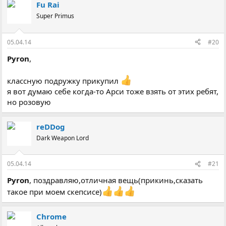
Fu Rai
Super Primus
05.04.14
#20
Pyron
,
классную подружку прикупил
я вот думаю себе когда-то Арси тоже взять от этих ребят,
но розовую
reDDog
Dark Weapon Lord
05.04.14
#21
Pyron
, поздравляю,отличная вещь(прикинь,сказать
такое при моем скепсисе)
Chrome