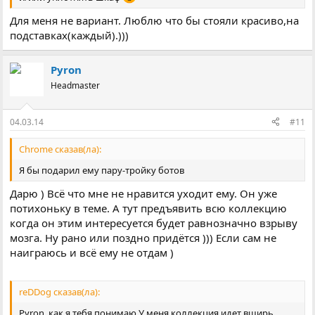
Для меня не вариант. Люблю что бы стояли красиво,на
подставках(каждый).)))
Pyron
Headmaster
04.03.14
#11
Chrome сказав(ла):
Я бы подарил ему пару-тройку ботов
Дарю ) Всё что мне не нравится уходит ему. Он уже
потихоньку в теме. А тут предъявить всю коллекцию
когда он этим интересуется будет равнозначно взрыву
мозга. Ну рано или поздно придётся ))) Если сам не
наиграюсь и всё ему не отдам )
reDDog сказав(ла):
Pyron, как я тебя понимаю У меня коллекция идет вширь