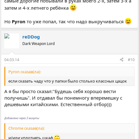
самые дорогие побывали в руках моего 2-х, затем 3-х а
затем и 4-х летнего ребёнка
Но
Pyron
то уже попал, так что надо выкручиваться
reDDog
Dark Weapon Lord
04.03.14
#10
Pyron сказав(ла):
если сказать чаду что у папки было столько классных цацок
А я бы просто сказал:"Будешь себя хорошо вести
получишь". И отдавал бы понемногу вперемешку с
дешевыми китайскими. Естественный отбор)))
Добавлено через 3 минуты
Chrome сказав(ла):
и/или уплотнять шкаф