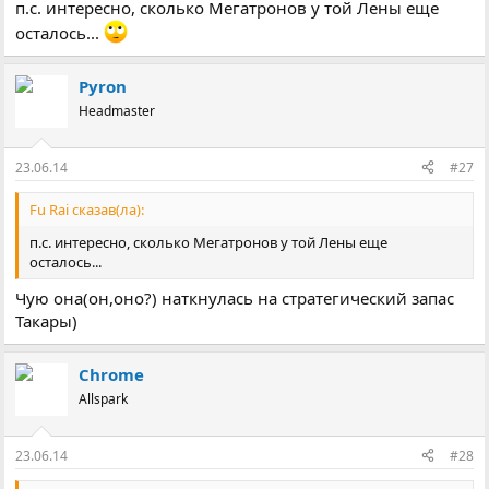
п.с. интересно, сколько Мегатронов у той Лены еще
осталось...
Pyron
Headmaster
23.06.14
#27
Fu Rai сказав(ла):
п.с. интересно, сколько Мегатронов у той Лены еще
осталось...
Чую она(он,оно?) наткнулась на стратегический запас
Такары)
Chrome
Allspark
23.06.14
#28