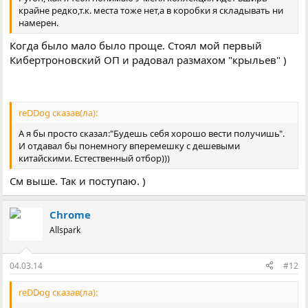
крайне редко,т.к. места тоже нет,а в коробки я складывать ни
намерен.
Когда было мало было проще. Стоял мой первый
Кибертроновский ОП и радовал размахом "крыльев" )
reDDog сказав(ла):
А я бы просто сказал:"Будешь себя хорошо вести получишь".
И отдавал бы понемногу вперемешку с дешевыми
китайскими. Естественный отбор)))
См выше. Так и поступаю. )
Chrome
Allspark
04.03.14
#12
reDDog сказав(ла):