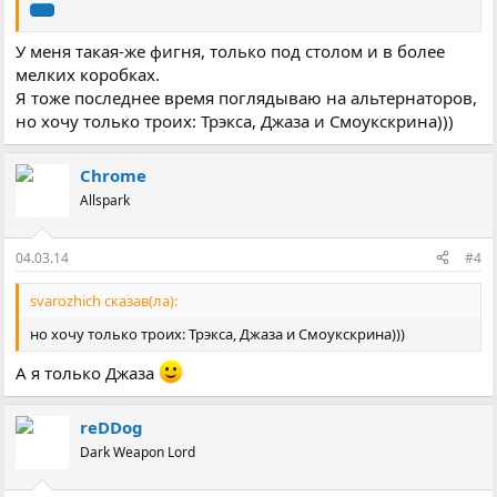
У меня такая-же фигня, только под столом и в более
мелких коробках.
Я тоже последнее время поглядываю на альтернаторов,
но хочу только троих: Трэкса, Джаза и Смоукскрина)))
Chrome
Allspark
04.03.14
#4
svarozhich сказав(ла):
но хочу только троих: Трэкса, Джаза и Смоукскрина)))
А я только Джаза
reDDog
Dark Weapon Lord