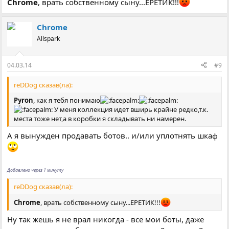
Chrome
, врать собственному сыну...ЕРЕТИК!!!
Chrome
Allspark
04.03.14
#9
reDDog сказав(ла):
Pyron
, как я тебя понимаю
У меня коллекция идет вширь крайне редко,т.к.
места тоже нет,а в коробки я складывать ни намерен.
А я вынужден продавать ботов.. и/или уплотнять шкаф
Добавлено через 1 минуту
reDDog сказав(ла):
Chrome
, врать собственному сыну...ЕРЕТИК!!!
Ну так жешь я не врал никогда - все мои боты, даже