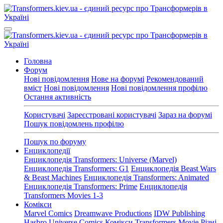
Головна
Форум
Нові повідомлення
Нове на форумі
Рекомендований
вміст
Нові повідомлення
Нові повідомлення профілю
Остання активність
Користувачі
Зареєстровані користувачі
Зараз на форумі
Пошук повідомлень профілю
Пошук по форуму
Енциклопедії
Енциклопедія Transformers: Universe (Marvel)
Енциклопедія Transformers: G1
Енциклопедія Beast Wars
& Beast Machines
Енциклопедія Transformers: Animated
Енциклопедія Transformers: Prime
Енциклопедія
Transformers Movies 1-3
Комікси
Marvel Comics
Dreamwave Productions
IDW Publishing
Hasbro Universe Comics
Комікси Transformers Movie
Різні