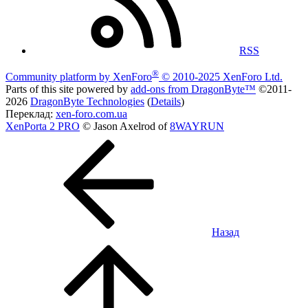
RSS
®
Community platform by XenForo
© 2010-2025 XenForo Ltd.
Parts of this site powered by
add-ons from DragonByte™
©2011-
2026
DragonByte Technologies
(
Details
)
Переклад:
xen-foro.com.ua
XenPorta 2 PRO
© Jason Axelrod of
8WAYRUN
Назад