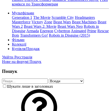
комікси по Трансформерам
Мультфільми
Generation 1
The Movie
Scramble City
Headmasters
Masterforce
Victory
Zone
Beast Wars
Beast Machines
Beast
Wars 2
Beast Wars 2: Movie
Beast Wars Neo
Robots in
Disguise
Armada
Energon
Cybertron
Animated
Prime
Rescue
Bots
Transformers Go!
Robots in Disguise (2015)
Фільми
Колекції
Купівля/Продаж
Увійти
Реєстрація
Нове на форумі
Пошук
Пошук
Шукати лише в заголовках