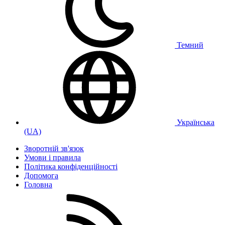
Темний
Українська
(UA)
Зворотній зв'язок
Умови і правила
Політика конфіденційності
Дoпoмoга
Головна