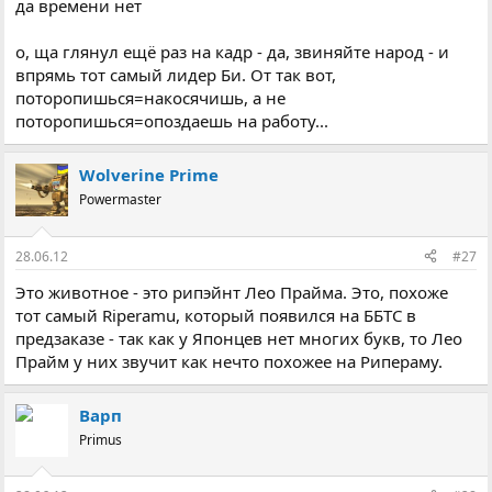
да времени нет
о, ща глянул ещё раз на кадр - да, звиняйте народ - и
впрямь тот самый лидер Би. От так вот,
поторопишься=накосячишь, а не
поторопишься=опоздаешь на работу...
Wolverine Prime
Powermaster
28.06.12
#27
Это животное - это рипэйнт Лео Прайма. Это, похоже
тот самый Riperamu, который появился на ББТС в
предзаказе - так как у Японцев нет многих букв, то Лео
Прайм у них звучит как нечто похожее на Рипераму.
Варп
Primus