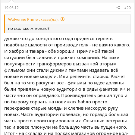
19.06.12
#20
Wolverine Prime сказав(ла):
но сколько ж можно?
думаю что до конца этого года придётся терпеть
подобные шалости от производителя - не важно какого.
И хасбро и такара - обе хороши. Причиной такой
ситуации был сильный просчёт компаний. На пике
популярности трансформеров вызванной вторым
фильмом они стали дикими темпами издавать всё
новые и новые модели. Или репеинты старых. Расчёт
был на то что раскупят всё - фильмы по идее должны
были привлечь новую аудиторию в ряды фанатов ТФ. И
частично он оправдался. Производитель решил тупо и
по-бырому сорвать на новичках бабло просто
перекрасив старые молды и слепив наскорую руку
новых. Часть аудитории повелась, но гораздо большая
часть просто проигнорировала их. Опытные ветераны
так и вовсе плюнули на большую часть выпущенного.
Итог - на складах и на полках магазинов огромное кол-