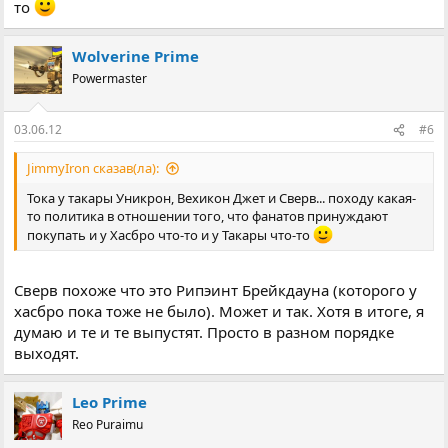
то
Wolverine Prime
Powermaster
03.06.12
#6
JimmyIron сказав(ла):
Тока у такары Уникрон, Вехикон Джет и Сверв... походу какая-
то политика в отношении того, что фанатов принуждают
покупать и у Хасбро что-то и у Такары что-то
Сверв похоже что это Рипэинт Брейкдауна (которого у
хасбро пока тоже не было). Может и так. Хотя в итоге, я
думаю и те и те выпустят. Просто в разном порядке
выходят.
Leo Prime
Reo Puraimu