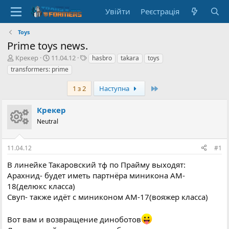
Увійти
Реєстрація
Toys
Prime toys news.
А
Д
Т
Крекер
11.04.12
hasbro
takara
toys
в
а
е
transformers: prime
т
т
г
о
а
и
Останній
1 з 2
Наступна
р
с
т
т
Крекер
е
в
м
Neutral
о
и
р
е
11.04.12
#1
н
н
В линейке Такаровский тф по Прайму выходят:
я
Арахнид- будет иметь партнёра миникона AM-
18(делюкс класса)
Свуп- также идёт с миниконом AM-17(вояжер класса)
Вот вам и возвращение диноботов