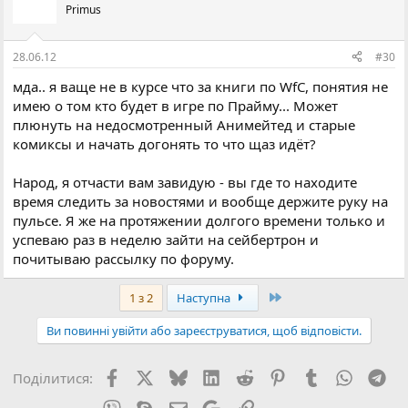
Primus
28.06.12
#30
мда.. я ваще не в курсе что за книги по WfC, понятия не
имею о том кто будет в игре по Прайму... Может
плюнуть на недосмотренный Анимейтед и старые
комиксы и начать догонять то что щаз идёт?
Народ, я отчасти вам завидую - вы где то находите
время следить за новостями и вообще держите руку на
пульсе. Я же на протяжении долгого времени только и
успеваю раз в неделю зайти на сейбертрон и
почитываю рассылку по форуму.
Останній
1 з 2
Наступна
Ви повинні увійти або зареєструватися, щоб відповісти.
Facebook
X (Twitter)
Bluesky
LinkedIn
Reddit
Pinterest
Tumblr
WhatsA
Tel
Поділитися:
Viber
Skype
E-mail
Google
Посилання