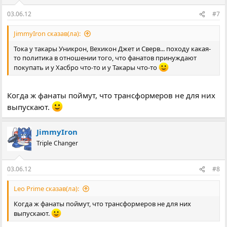
03.06.12
#7
JimmyIron сказав(ла):
Тока у такары Уникрон, Вехикон Джет и Сверв... походу какая-
то политика в отношении того, что фанатов принуждают
покупать и у Хасбро что-то и у Такары что-то
Когда ж фанаты поймут, что трансформеров не для них
выпускают.
JimmyIron
Triple Changer
03.06.12
#8
Leo Prime сказав(ла):
Когда ж фанаты поймут, что трансформеров не для них
выпускают.