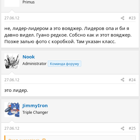
Primus
27.06.12
#23
не, лидер-лидером а это вояджер. Лидеров опа и би я
давно видел. Гуано редкое. Собсно как и этот вояджер.
Позже залью фото с коробкой. Там указан класс.
Nook
Administrator
Команда форуму
27.06.12
#24
это лидер.
JimmyIron
Triple Changer
27.06.12
#25