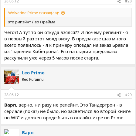
28.06.12
#28
Wolverine Prime сказав(ла):
это рипэйнт Лео Прайма
Чего?! А тут то он откуда взялся?? И почему репеинт - я
в первый раз этот молд вижу. В предзаказе щаз много
всего появилось - я к примеру опоздал на заказ Бравла
из "падения Кибетрона". Его на стадии предзаказа
раскупили уже через 5 часов после старта.
Leo Prime
Reo Puraimu
28.06.12
#29
Варп
, верно, ни разу не репейнт. Это Тандертрон - в
сериале (пока?) не было, но засветился во второй книге
по WfC и должен вроде быть в онлайн-игре по Prime.
Варп