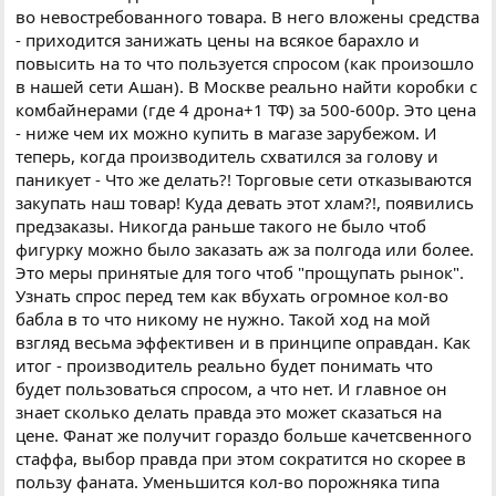
во невостребованного товара. В него вложены средства
- приходится занижать цены на всякое барахло и
повысить на то что пользуется спросом (как произошло
в нашей сети Ашан). В Москве реально найти коробки с
комбайнерами (где 4 дрона+1 ТФ) за 500-600р. Это цена
- ниже чем их можно купить в магазе зарубежом. И
теперь, когда производитель схватился за голову и
паникует - Что же делать?! Торговые сети отказываются
закупать наш товар! Куда девать этот хлам?!, появились
предзаказы. Никогда раньше такого не было чтоб
фигурку можно было заказать аж за полгода или более.
Это меры принятые для того чтоб "прощупать рынок".
Узнать спрос перед тем как вбухать огромное кол-во
бабла в то что никому не нужно. Такой ход на мой
взгляд весьма эффективен и в принципе оправдан. Как
итог - производитель реально будет понимать что
будет пользоваться спросом, а что нет. И главное он
знает сколько делать правда это может сказаться на
цене. Фанат же получит гораздо больше качетсвенного
стаффа, выбор правда при этом сократится но скорее в
пользу фаната. Уменьшится кол-во порожняка типа