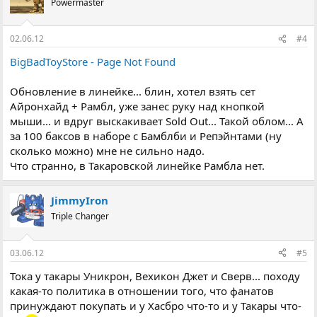
Powermaster
02.06.12
#4
BigBadToyStore - Page Not Found
Обновление в линейке... блин, хотел взять сет
Айронхайд + Рамбл, уже занес руку над кнопкой
мыши... и вдруг выскакивает Sold Out... Такой облом... А
за 100 баксов в наборе с Бамблби и Репэйнтами (ну
сколько можно) мне не сильно надо.
Что странно, в Такаровской линейке Рамбла нет.
JimmyIron
Triple Changer
03.06.12
#5
Тока у такары Уникрон, Вехикон Джет и Сверв... походу
какая-то политика в отношении того, что фанатов
принуждают покупать и у Хасбро что-то и у Такары что-