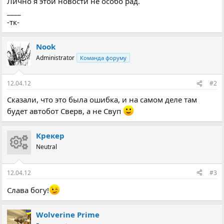
Лично я этой новости не особо рад.
____
-тк-
Nook
Administrator
Команда форуму
12.04.12
#2
Сказали, что это была ошибка, и на самом деле там
будет автобот Сверв, а не Свуп
Крекер
Neutral
12.04.12
#3
Слава богу!
Wolverine Prime