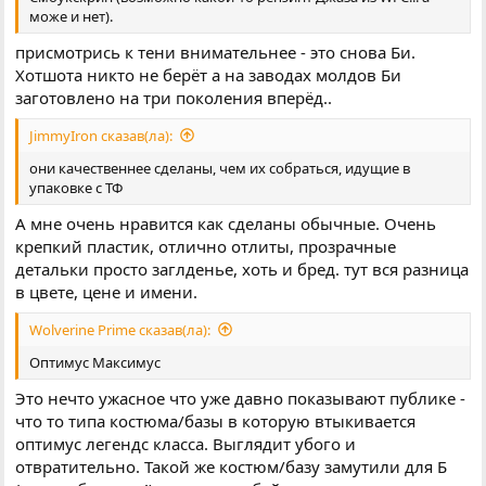
може и нет).
присмотрись к тени внимательнее - это снова Би.
Хотшота никто не берёт а на заводах молдов Би
заготовлено на три поколения вперёд..
JimmyIron сказав(ла):
они качественнее сделаны, чем их собраться, идущие в
упаковке с ТФ
А мне очень нравится как сделаны обычные. Очень
крепкий пластик, отлично отлиты, прозрачные
детальки просто заглденье, хоть и бред. тут вся разница
в цвете, цене и имени.
Wolverine Prime сказав(ла):
Оптимус Максимус
Это нечто ужасное что уже давно показывают публике -
что то типа костюма/базы в которую втыкивается
оптимус легендс класса. Выглядит убого и
отвратительно. Такой же костюм/базу замутили для Б