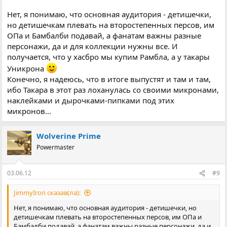
Нет, я понимаю, что основная аудитория - детишечки,
но детишечкам плевать на второстепенных персов, им
ОПа и Бамбалби подавай, а фанатам важны разные
персонажи, да и для коллекции нужны все. И
получается, что у хасбро мы купим Рамбла, а у такары
Уникрона
Конечно, я надеюсь, что в итоге выпустят и там и там,
ибо Такара в этот раз лоханулась со своими микронами,
наклейками и дырочками-пипками под этих
микронов...
Wolverine Prime
Powermaster
03.06.12
#9
JimmyIron сказав(ла):
Нет, я понимаю, что основная аудитория - детишечки, но
детишечкам плевать на второстепенных персов, им ОПа и
Бамбалби подавай, а фанатам важны разные персонажи, да и