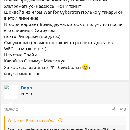
Ультрамагнус (надеюсь, не Рипэйнт)
Шоквейв из игры War for Cybertron (только у такары он
в этой линейке).
Второй вариант Брэйкдауна, который получится после
его слияния с Сайрусом
некто Рипераму (вояджер)
Смоукскрин (возможно какой-то репэйнт Джаза из
WFC... а може и нет).
Немезис Прайм.
Какой-то Оптимус Максимус
Ха-ха эксклюзивные ТФ - бейсболки
)
и куча микронов.
Варп
Primus
18.06.12
#18
Wolverine Prime сказав(ла):
Смоукскрин (возможно какой-то репэйнт Джаза из WFC... а