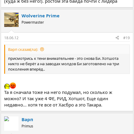
(куда ж без него!). ростом эта байда почти с лидера
Wolverine Prime
Powermaster
18.06.12
#19
Варп сказав(ла):
присмотрись к тени внимательнее - это снова Би. Хотшота
никто не берёт а на заводах молдов Би заготовлено на три
поколения вперёд..
Та я сначала тоже на него подумал, но сколько ж
можно? И так уже 4 ФЕ, РИД, Хотшот, Еще один
недавно... хотя те все от Хасбро а это Такара.
Варп
Primus