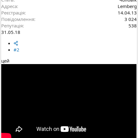
Адреса
Lemberg
Реєстрація
14.04.13
Повідомлення
3 024
Репутація
538
31.05.18
#2
цей