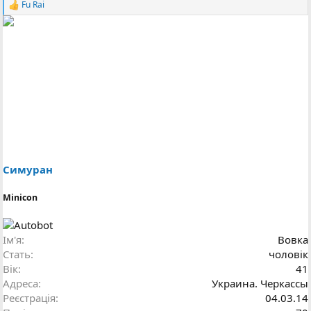
Fu Rai
Р
е
а
к
ц
і
ї
:
Симуран
Minicon
Ім'я
Вовка
Стать
чоловік
Вік
41
Адреса
Украина. Черкассы
Реєстрація
04.03.14