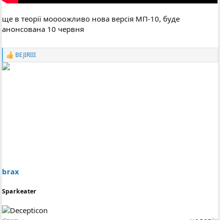
ще в теорії моооожливо нова версія МП-10, буде
анонсована 10 червня
BEJIRIII
Р
е
а
к
ц
і
ї
:
brax
Sparkeater