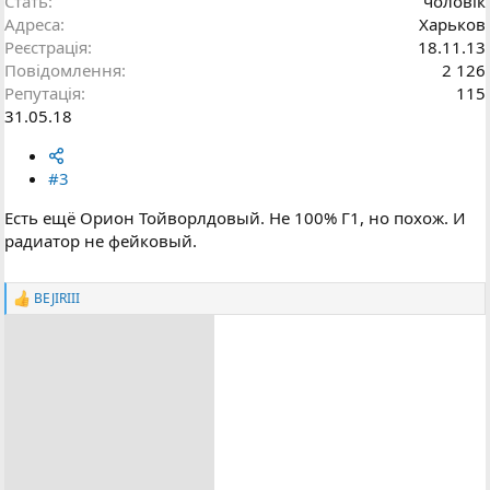
Стать
чоловік
Адреса
Харьков
Реєстрація
18.11.13
Повідомлення
2 126
Репутація
115
31.05.18
#3
Есть ещё Орион Тойворлдовый. Не 100% Г1, но похож. И
радиатор не фейковый.
BEJIRIII
Р
е
а
к
ц
і
ї
: