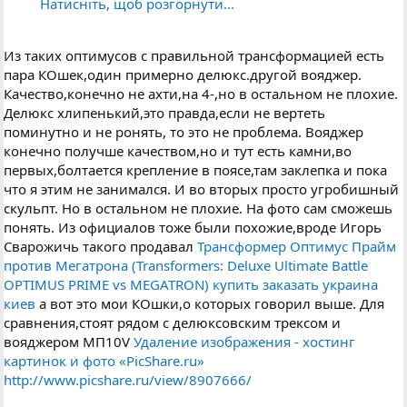
Натисніть, щоб розгорнути...
Из таких оптимусов с правильной трансформацией есть
пара КОшек,один примерно делюкс.другой вояджер.
Качество,конечно не ахти,на 4-,но в остальном не плохие.
Делюкс хлипенький,это правда,если не вертеть
поминутно и не ронять, то это не проблема. Вояджер
конечно получше качеством,но и тут есть камни,во
первых,болтается крепление в поясе,там заклепка и пока
что я этим не занимался. И во вторых просто угробишный
скульпт. Но в остальном не плохие. На фото сам сможешь
понять. Из официалов тоже были похожие,вроде Игорь
Сварожичь такого продавал
Трансформер Оптимус Прайм
против Мегатрона (Transformers: Deluxe Ultimate Battle
OPTIMUS PRIME vs MEGATRON) купить заказать украина
киев
а вот это мои КОшки,о которых говорил выше. Для
сравнения,стоят рядом с делюксовским трексом и
вояджером МП10V
Удаление изображения - хостинг
картинок и фото «PicShare.ru»
http://www.picshare.ru/view/8907666/