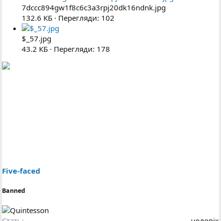
7dccc894gw1f8c6c3a3rpj20dk16ndnk.jpg
132.6 КБ · Перегляди: 102
$_57.jpg
43.2 КБ · Перегляди: 178
Five-faced
Banned
Стать
чоловік