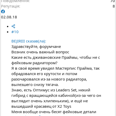
Повідомлення
70
Репутація
8
02.08.18
#10
BEJIRIII сказав(ла):
Здравствуйте, форумчане
Возник очень важный вопрос
Какие есть дживановские Праймы, чтобы не с
фейковым радиатором?
Я в своё время увидел Мастерпис Прайма, так
обрадовался его крутости и потом
разочаровался из-за нового радиатора,
вылезшего снизу тягача.
Знаю, есть Оптимус из Leaders Set, некий
гибрид с вращающейся кабиной(из-за чего он
выглядит очень хлипеньким), и ещё не
вышедший красавец от X2 Toys
Меня вообще очень бесят фейковые детали