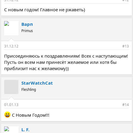
С новым годом! Главное не ржаветь)
Варп
Primus
31.12.12
#13
Присоединяюсь к поздравлениям! Всех с наступающим!
Пусть он всем нам принесёт желаемое или хотя бы
приблизит нас к желаемому))
StarWatchCat
Fleshling
01.01.13
#14
С Новым Годом!!!
L. F.