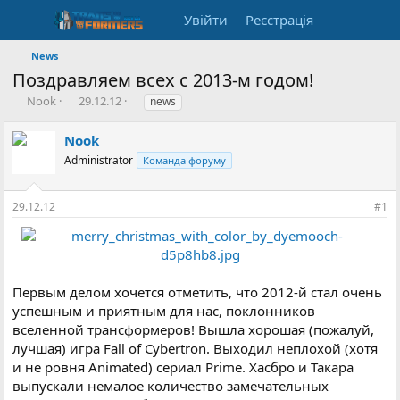
Увійти
Реєстрація
News
Поздравляем всех с 2013-м годом!
А
Д
Т
Nook
29.12.12
news
в
а
е
т
т
г
Nook
о
а
и
Administrator
Команда форуму
р
с
т
т
е
в
29.12.12
#1
м
о
и
р
е
н
н
Первым делом хочется отметить, что 2012-й стал очень
я
успешным и приятным для нас, поклонников
вселенной трансформеров! Вышла хорошая (пожалуй,
лучшая) игра Fall of Cybertron. Выходил неплохой (хотя
и не ровня Animated) сериал Prime. Хасбро и Такара
выпускали немалое количество замечательных