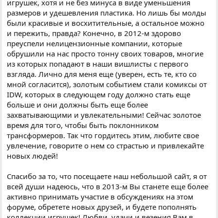
игрушек, хотя и не без минуса в виде уменьшения
размеров и удешевления пластика. Но лишь бы молды
были красивые и восхитительные, а остальное можно
и пережить, правда? Конечно, в 2012-м здорово
преуспели нелицензионные компании, которые
обрушили на нас просто тонну своих товаров, многие
из которых попадают в наши вишлисты с первого
взгляда. Лично для меня еще (уверен, есть те, кто со
мной согласится), золотым событием стали комиксы от
IDW, которых в следующем году должно стать еще
больше и они должны быть еще более
захватывающими и увлекательными! Сейчас золотое
время для того, чтобы быть поклонником
трансформеров. Так что гордитесь этим, любите свое
увлечение, говорите о нем со страстью и привлекайте
новых людей!
Спасибо за то, что посещаете наш небольшой сайт, я от
всей души надеюсь, что в 2013-м Вы станете еще более
активно принимать участие в обсуждениях на этом
форуме, обретете новых друзей, и будете пополнять
коллекции игрушек! Любви, удачи и везения Вам в