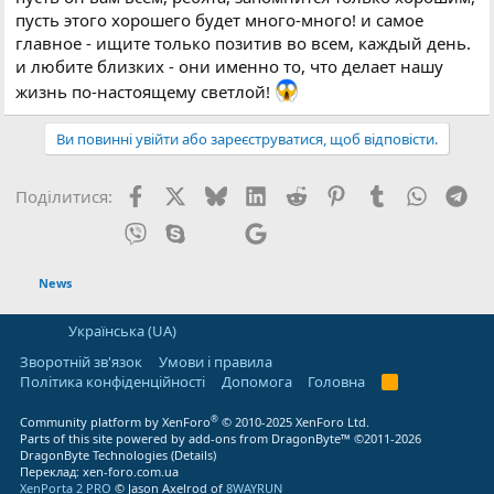
пусть этого хорошего будет много-много! и самое
главное - ищите только позитив во всем, каждый день.
и любите близких - они именно то, что делает нашу
жизнь по-настоящему светлой!
Ви повинні увійти або зареєструватися, щоб відповісти.
Facebook
X (Twitter)
Bluesky
LinkedIn
Reddit
Pinterest
Tumblr
WhatsA
Tel
Поділитися:
Viber
Skype
E-mail
Google
Посилання
News
Українська (UA)
Зворотній зв'язок
Умови і правила
Політика конфіденційності
Дoпoмoга
Головна
R
S
S
®
Community platform by XenForo
© 2010-2025 XenForo Ltd.
Parts of this site powered by
add-ons from DragonByte™
©2011-2026
DragonByte Technologies
(
Details
)
Переклад:
xen-foro.com.ua
XenPorta 2 PRO
© Jason Axelrod of
8WAYRUN