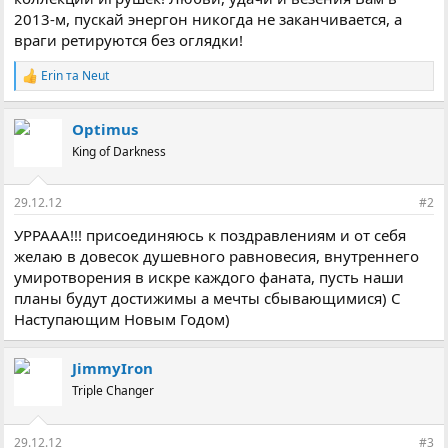
2013-м, пускай энергон никогда не заканчивается, а
враги ретируются без оглядки!
Erin
та
Neut
Р
е
а
Optimus
к
ц
King of Darkness
і
ї
:
29.12.12
#2
УРРААА!!! присоединяюсь к поздравлениям и от себя
желаю в довесок душевного равновесия, внутреннего
умиротворения в искре каждого фаната, пусть наши
планы будут достижимы а мечты сбывающимися) С
Наступающим Новым Годом)
JimmyIron
Triple Changer
29.12.12
#3