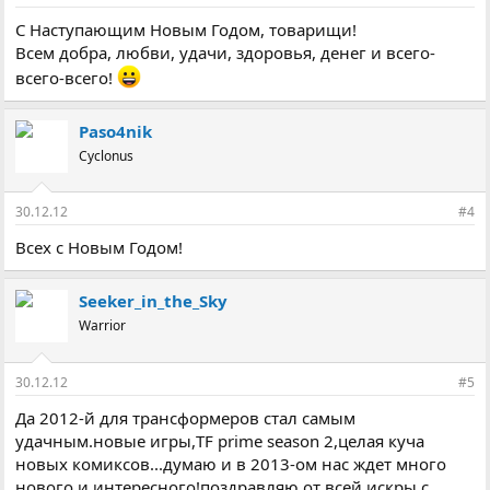
С Наступающим Новым Годом, товарищи!
Всем добра, любви, удачи, здоровья, денег и всего-
всего-всего!
Paso4nik
Cyclonus
30.12.12
#4
Всех с Новым Годом!
Seeker_in_the_Sky
Warrior
30.12.12
#5
Да 2012-й для трансформеров стал самым
удачным.новые игры,TF prime season 2,целая куча
новых комиксов...думаю и в 2013-ом нас ждет много
нового и интересного!поздравляю от всей искры с