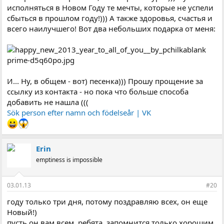
исполняться в Новом Году те мечты, которые не успели
сбыться в прошлом году!))) А также здоровья, счастья и
всего наилучшего! Вот два небольших подарка от меня:
И... Ну, в общем - вот) песенка))) Прошу прощение за
ссылку из контакта - но пока что больше способа
добавить не нашла (((
Sök person efter namn och födelseår | VK
Erin
emptiness is impossible
03.01.13
#20
году только три дня, потому поздравляю всех, он еще
Новый!)
пусть он вам всем, ребята, запомнится только хорошим,