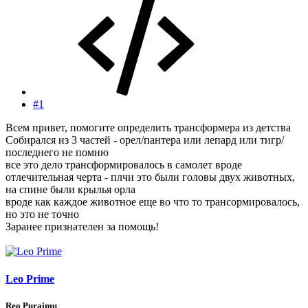
#1
Всем привет, помогите определить трансформера из детства
Собирался из 3 частей - орел/пантера или лепард или тигр/
последнего не помню
все это дело трансформировалось в самолет вроде
отлечительная черта - плчи это были головы двух животных,
на спине были крылья орла
вроде как каждое животное еще во что то трансормировалось,
но это не точно
Заранее признателен за помощь!
Leo Prime
Reo Puraimu