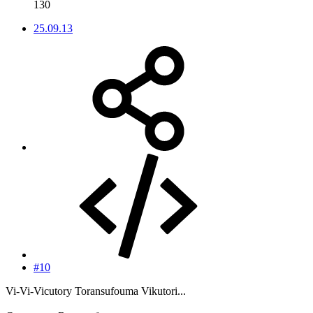
130
25.09.13
#10
Vi-Vi-Vicutory Toransufouma Vikutori...