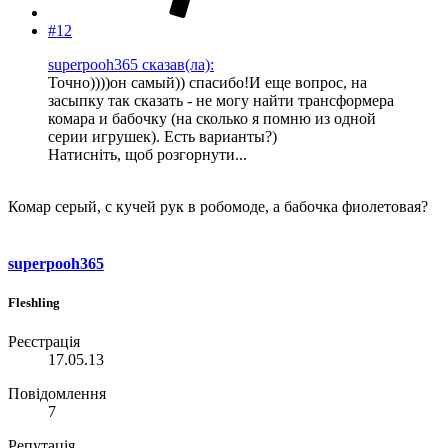
#12
superpooh365 сказав(ла):
Точно))))он самый)) спасибо!И еще вопрос, на
засыпку так сказать - не могу найти трансформера
комара и бабочку (на сколько я помню из одной
серии игрушек). Есть варианты?)
Натисніть, щоб розгорнути...
Комар серый, с кучей рук в робомоде, а бабочка фиолетовая?
superpooh365
Fleshling
Реєстрація
17.05.13
Повідомлення
7
Репутація