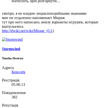
Натисніть, щоб розгорнути...
смотри, я не владею энциклопедийными знаниями
мне он отдаленно напоминает Мираж
тут про него написано, внизу варианты игрушек, которые
выпускались
http://tfwiki.net/wiki/Mirage_(G1
)
Stormwind
Yuusha Destron
Адреса
Королёв
Реєстрація
05.06.13
Повідомлення
382
Репутація