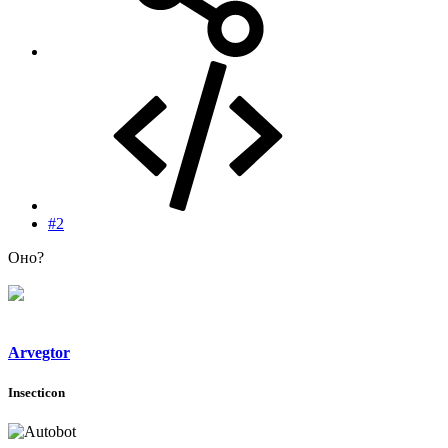
#2
Оно?
Arvegtor
Insecticon