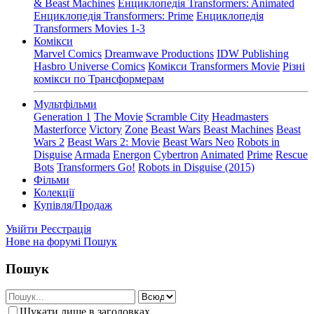
& Beast Machines
Енциклопедія Transformers: Animated
Енциклопедія Transformers: Prime
Енциклопедія
Transformers Movies 1-3
Комікси
Marvel Comics
Dreamwave Productions
IDW Publishing
Hasbro Universe Comics
Комікси Transformers Movie
Різні
комікси по Трансформерам
Мультфільми
Generation 1
The Movie
Scramble City
Headmasters
Masterforce
Victory
Zone
Beast Wars
Beast Machines
Beast
Wars 2
Beast Wars 2: Movie
Beast Wars Neo
Robots in
Disguise
Armada
Energon
Cybertron
Animated
Prime
Rescue
Bots
Transformers Go!
Robots in Disguise (2015)
Фільми
Колекції
Купівля/Продаж
Увійти
Реєстрація
Нове на форумі
Пошук
Пошук
Шукати лише в заголовках