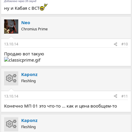
Добавлено через 38 секунд
ну и Кабая с ВСТ
Neo
Chromius Prime
13.10.14
#10
Продаю вот такую
Kaponz
Fleshling
13.10.14
#11
Конечно МП 01 это что-то ... как и цена вообщем-то
Kaponz
Fleshling