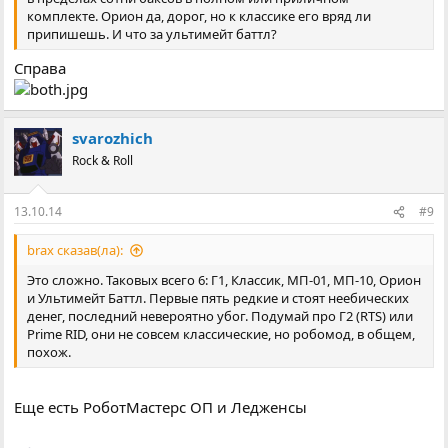
комплекте. Орион да, дорог, но к классике его вряд ли
припишешь. И что за ультимейт баттл?
Справа
svarozhich
Rock & Roll
13.10.14
#9
brax сказав(ла):
Это сложно. Таковых всего 6: Г1, Классик, МП-01, МП-10, Орион
и Ультимейт Баттл. Первые пять редкие и стоят неебических
денег, последний невероятно убог. Подумай про Г2 (RTS) или
Prime RID, они не совсем классические, но робомод, в общем,
похож.
Еще есть РоботМастерс ОП и Ледженсы