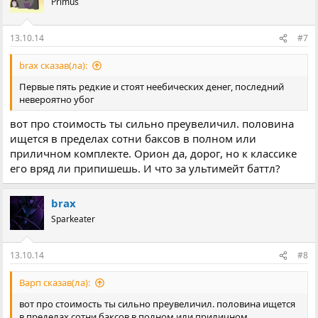
Primus
13.10.14
#7
brax сказав(ла):
Первые пять редкие и стоят неебических денег, последний
невероятно убог
вот про стоимость ты сильно преувеличил. половина
ищется в пределах сотни баксов в полном или
приличном комплекте. Орион да, дорог, но к классике
его вряд ли припишешь. И что за ультимейт баттл?
brax
Sparkeater
13.10.14
#8
Варп сказав(ла):
вот про стоимость ты сильно преувеличил. половина ищется
в пределах сотни баксов в полном или приличном