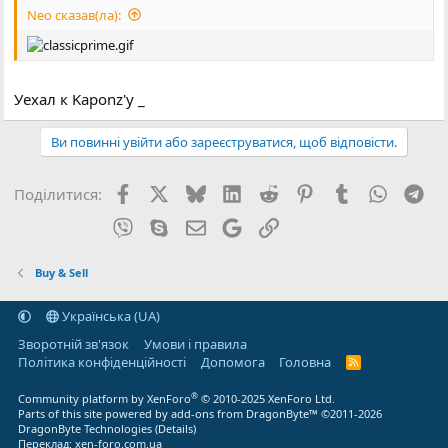
Neo сказав(ла):
Уехал к Kaponz'у _
Ви повинні увійти або зареєструватися, щоб відповісти.
Facebook
X (Twitter)
Bluesky
LinkedIn
Reddit
Pinterest
Tumblr
WhatsA
Tel
Поділитися:
Viber
Skype
E-mail
Google
Посилання
Buy & Sell
Українська (UA)
Зворотній зв'язок
Умови і правила
Політика конфіденційності
Дoпoмoга
Головна
R
S
S
®
Community platform by XenForo
© 2010-2025 XenForo Ltd.
Parts of this site powered by
add-ons from DragonByte™
©2011-2026
DragonByte Technologies
(
Details
)
Переклад:
xen-foro.com.ua