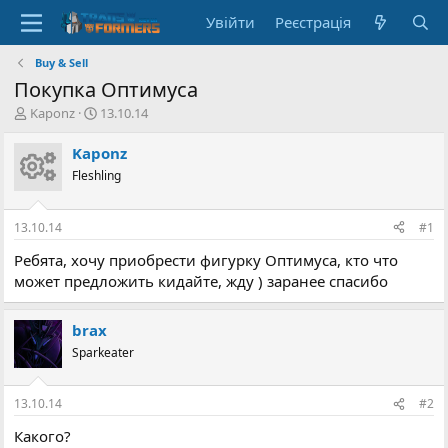
Увійти
Реєстрація
Buy & Sell
Покупка Оптимуса
А
Д
Kaponz
13.10.14
в
а
т
т
Kaponz
о
а
Fleshling
р
с
т
т
е
в
13.10.14
#1
м
о
и
р
Ребята, хочу приобрести фигурку Оптимуса, кто что
е
может предложить кидайте, жду ) заранее спасибо
н
н
я
brax
Sparkeater
13.10.14
#2
Какого?