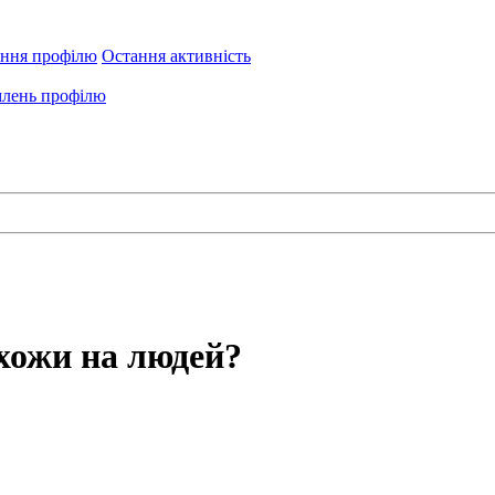
ення профілю
Остання активність
лень профілю
хожи на людей?