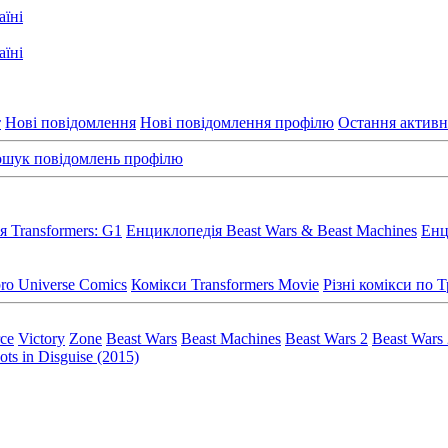
т
Нові повідомлення
Нові повідомлення профілю
Остання активн
шук повідомлень профілю
 Transformers: G1
Енциклопедія Beast Wars & Beast Machines
Енц
ro Universe Comics
Комікси Transformers Movie
Різні комікси по
rce
Victory
Zone
Beast Wars
Beast Machines
Beast Wars 2
Beast Wars
ts in Disguise (2015)