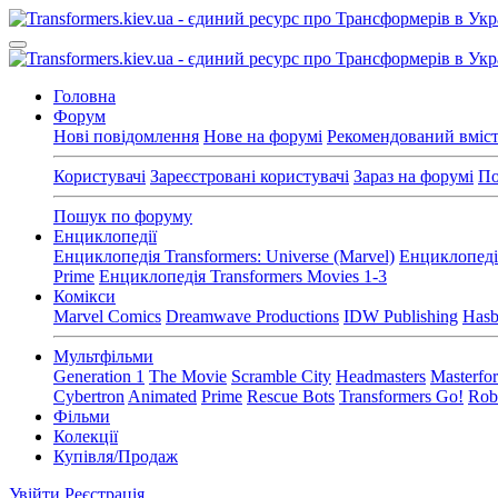
Головна
Форум
Нові повідомлення
Нове на форумі
Рекомендований вміс
Користувачі
Зареєстровані користувачі
Зараз на форумі
По
Пошук по форуму
Енциклопедії
Енциклопедія Transformers: Universe (Marvel)
Енциклопедія
Prime
Енциклопедія Transformers Movies 1-3
Комікси
Marvel Comics
Dreamwave Productions
IDW Publishing
Hasb
Мультфільми
Generation 1
The Movie
Scramble City
Headmasters
Masterfo
Cybertron
Animated
Prime
Rescue Bots
Transformers Go!
Robo
Фільми
Колекції
Купівля/Продаж
Увійти
Реєстрація