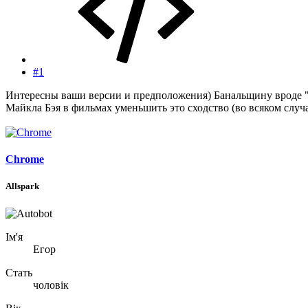
#1
Интересны ваши версии и предположения) Банальщину вроде "п
Майкла Бэя в фильмах уменьшить это сходство (во всяком слу
Chrome
Allspark
Ім'я
Егор
Стать
чоловік