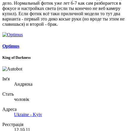
дело. Нормальный фотик уже лет 6-7 как сам разбирается в
фокусе и настройках света (если ты конечно не веб камеру
купил). Если фотик всё таки приличной модели то тут два
варианта - первый это дико косые руки (но вроде ты этим не
славишься) и второй - брак.
Optimus
King of Darkness
Ім'я
Андрюха
Стать
чоловік
Адреса
Ukraine - Kyiv
Реєстрація
12.10.11