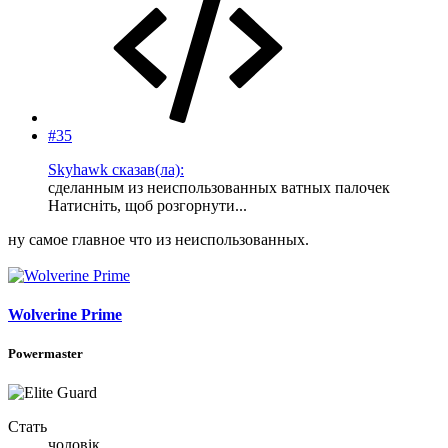
#35
Skyhawk сказав(ла):
сделанным из неиспользованных ватных палочек
Натисніть, щоб розгорнути...
ну самое главное что из неиспользованных.
Wolverine Prime
Powermaster
Стать
чоловік