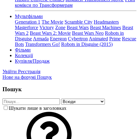
комікси по Трансформерам
Мультфільми
Generation 1
The Movie
Scramble City
Headmasters
Masterforce
Victory
Zone
Beast Wars
Beast Machines
Beast
Wars 2
Beast Wars 2: Movie
Beast Wars Neo
Robots in
Disguise
Armada
Energon
Cybertron
Animated
Prime
Rescue
Bots
Transformers Go!
Robots in Disguise (2015)
Фільми
Колекції
Купівля/Продаж
Увійти
Реєстрація
Нове на форумі
Пошук
Пошук
Шукати лише в заголовках