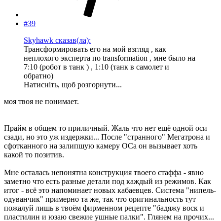
#39
Skyhawk сказав(ла):
Трансформировать его на мой взгляд , как
неплохого эксперта по transformation , мне было на
7:10 (робот в танк ) , 1:10 (танк в самолет и
обратно)
Натисніть, щоб розгорнути...
моя твоя не понимает.
Прайм в общем то приличный. Жаль что нет ещё одной оси
сзади, но это уж издержки... После "странного" Мегатрона и
сфотканного на залипшую камеру ОСа он вызывает хоть
какой то позитив.
Мне осталась непонятна конструкция твоего стаффа - явно
заметно что есть разные детали под каждый из режимов. Как
итог - всё это напоминает новых кабаевцев. Система "нипель-
одуванчик" примерно та же, так что оригинальность тут
пожалуй лишь в твоём фирменном рецепте "бадяжу воск и
пластилин и юзаю свежие ушные палки". Глянем на прочих...