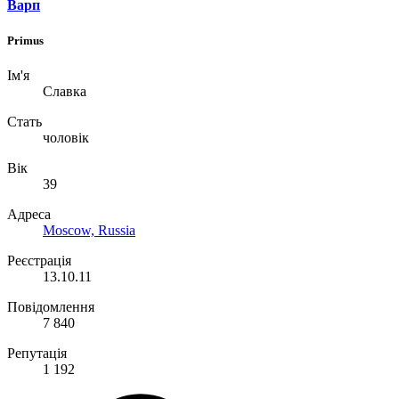
Варп
Primus
Ім'я
Славка
Стать
чоловік
Вік
39
Адреса
Moscow, Russia
Реєстрація
13.10.11
Повідомлення
7 840
Репутація
1 192