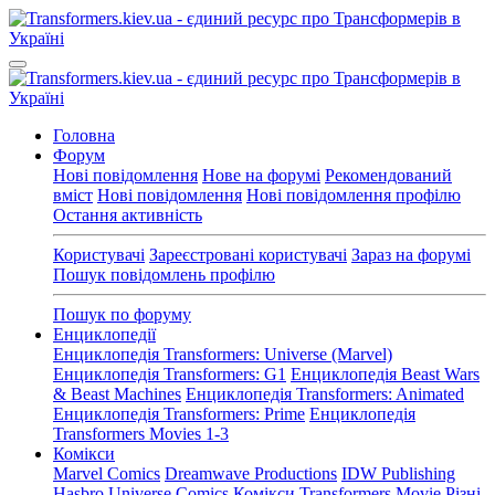
Головна
Форум
Нові повідомлення
Нове на форумі
Рекомендований
вміст
Нові повідомлення
Нові повідомлення профілю
Остання активність
Користувачі
Зареєстровані користувачі
Зараз на форумі
Пошук повідомлень профілю
Пошук по форуму
Енциклопедії
Енциклопедія Transformers: Universe (Marvel)
Енциклопедія Transformers: G1
Енциклопедія Beast Wars
& Beast Machines
Енциклопедія Transformers: Animated
Енциклопедія Transformers: Prime
Енциклопедія
Transformers Movies 1-3
Комікси
Marvel Comics
Dreamwave Productions
IDW Publishing
Hasbro Universe Comics
Комікси Transformers Movie
Різні