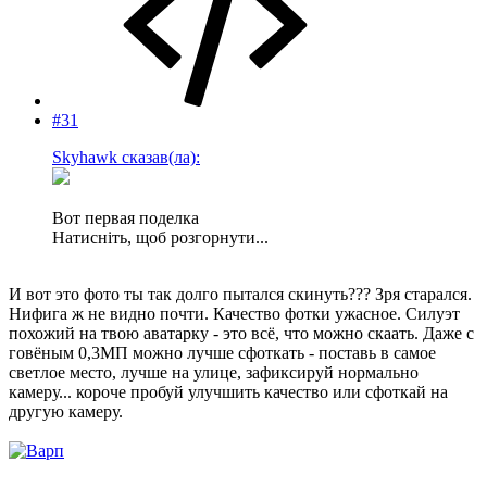
#31
Skyhawk сказав(ла):
Вот первая поделка
Натисніть, щоб розгорнути...
И вот это фото ты так долго пытался скинуть??? Зря старался.
Нифига ж не видно почти. Качество фотки ужасное. Силуэт
похожий на твою аватарку - это всё, что можно скаать. Даже с
говёным 0,3МП можно лучше сфоткать - поставь в самое
светлое место, лучше на улице, зафиксируй нормально
камеру... короче пробуй улучшить качество или сфоткай на
другую камеру.