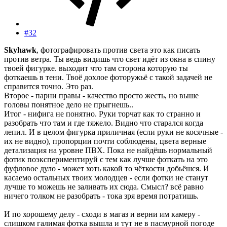
#32
Skyhawk
, фотографировать против света это как писать
против ветра. Ты ведь видишь что свет идёт из окна в спину
твоей фигурке. выходит что там сторона которую ты
фоткаешь в тени. Твоё дохлое фоторужьё с такой задачей не
справится точно. Это раз.
Второе - парни правы - качество просто жесть, но выше
головы понятное дело не прыгнешь..
Итог - нифига не понятно. Руки торчат как то странно и
разобрать что там и где тяжело. Видно что старался когда
лепил. И в целом фигурка приличная (если руки не косячные -
их не видно), пропорции почти соблюдены, цвета верные
детализация на уровне ПВХ. Пока не найдёшь нормальный
фотик поэкспериментируй с тем как лучше фоткать на это
фуфловое дуло - может хоть какой то чёткости добьёшся. И
касаемо остальных твоих молодцев - если фотки не станут
лучше то можешь не заливать их сюда. Смысл? всё равно
ничего толком не разобрать - тока зря время потратишь.
И по хорошему делу - сходи в магаз и верни им камеру -
слишком галимая фотка вышла и тут не в пасмурной погоде