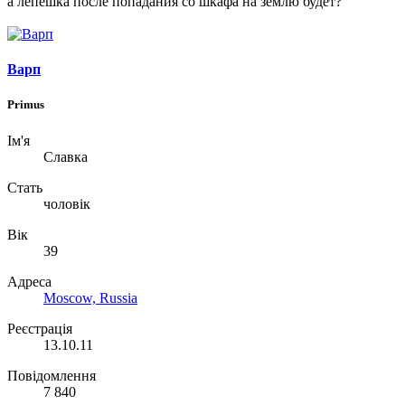
а лепёшка после попадания со шкафа на землю будет?
Варп
Primus
Ім'я
Славка
Стать
чоловік
Вік
39
Адреса
Moscow, Russia
Реєстрація
13.10.11
Повідомлення
7 840