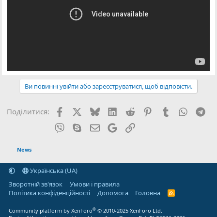
Ви повинні увійти або зареєструватися, щоб відповісти.
Facebook
X (Twitter)
Bluesky
LinkedIn
Reddit
Pinterest
Tumblr
WhatsA
Tel
Поділитися:
Viber
Skype
E-mail
Google
Посилання
News
Українська (UA)
Зворотній зв'язок
Умови і правила
Політика конфіденційності
Дoпoмoга
Головна
R
S
S
®
Community platform by XenForo
© 2010-2025 XenForo Ltd.