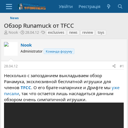
Увійти
Реєстрація
News
Обзор Runamuck от TFCC
А
Д
Т
Nook
28.04.12
exclusives
news
review
toys
в
а
е
т
т
г
Nook
о
а
и
Administrator
Команда форуму
р
с
т
т
е
в
28.04.12
#1
м
о
и
р
Несколько с запозданием выкладываем обзор
е
Ранамука, эксклюзивной бесплатной игрушки для
н
членов
TFCC
. О его брате-напарнике и Дрифте мы
уже
н
писали
, так что остается лишь насладиться данным
я
обзором очень симпатичной игрушки.