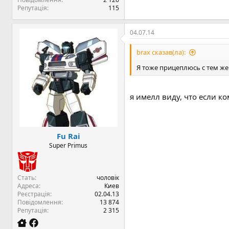
Репутація
115
04.07.14
brax сказав(ла):
Я тоже прицеплюсь с тем же
я имелл виду, что если ко
Fu Rai
Super Primus
Стать
чоловік
Адреса
Киев
Реєстрація
02.04.13
Повідомлення
13 874
Репутація
2 315