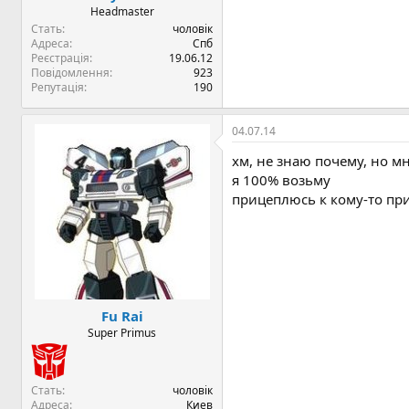
Headmaster
Стать
чоловік
Адреса
Спб
Реєстрація
19.06.12
Повідомлення
923
Репутація
190
04.07.14
хм, не знаю почему, но м
я 100% возьму
прицеплюсь к кому-то при
Fu Rai
Super Primus
Стать
чоловік
Адреса
Киев