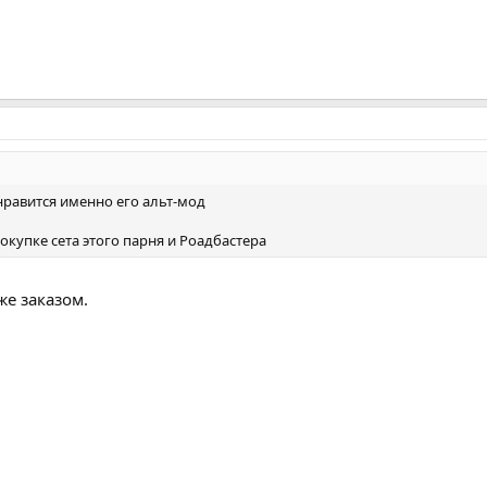
 нравится именно его альт-мод
окупке сета этого парня и Роадбастера
же заказом.