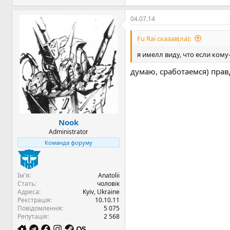
04.07.14
Fu Rai сказав(ла):
я имелл виду, что если кому
думаю, сработаемся) прав
Nook
Administrator
Команда форуму
Ім'я
Anatolii
Стать
чоловік
Адреса
Kyiv, Ukraine
Реєстрація
10.10.11
Повідомлення
5 075
Репутація
2 568