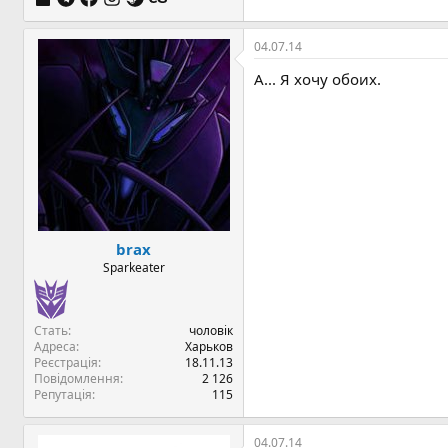
04.07.14
А... Я хочу обоих.
brax
Sparkeater
Стать
чоловік
Адреса
Харьков
Реєстрація
18.11.13
Повідомлення
2 126
Репутація
115
04.07.14