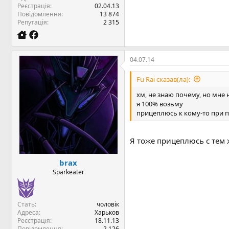
Реєстрація
02.04.13
Повідомлення
13 874
Репутація
2 315
04.07.14
Fu Rai сказав(ла):
хм, не знаю почему, но мне
я 100% возьму
прицеплюсь к кому-то при п
Я тоже прицеплюсь с тем 
brax
Sparkeater
Стать
чоловік
Адреса
Харьков
Реєстрація
18.11.13
Повідомлення
2 126