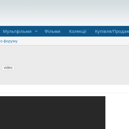
Мультфільми
Фільми
Колекції
Купівля/Прода
о форуму
video