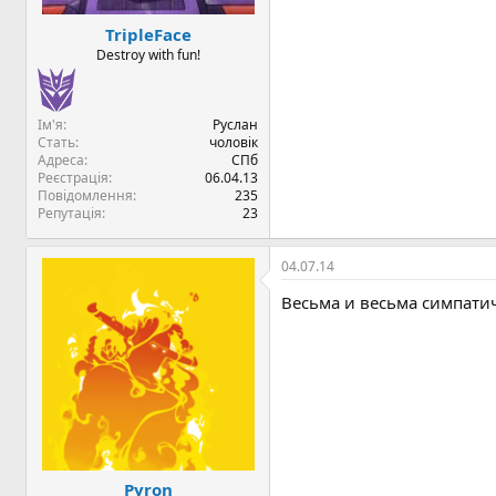
TripleFace
Destroy with fun!
Ім'я
Руслан
Стать
чоловік
Адреса
СПб
Реєстрація
06.04.13
Повідомлення
235
Репутація
23
04.07.14
Весьма и весьма симпат
Pyron