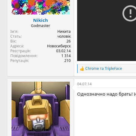
я
Nikich
Godmaster
Ім'я
Никита
Стать
чоловік
Вік
26
Адреса
Новосибирск
Реєстрація
03.02.14
Повідомлення
1 314
Репутація
210
Chrome
та
TripleFace
Р
е
а
04.07.14
к
ц
Однозначно надо брать! И
і
ї
: