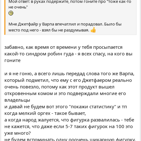
Мой ответ: в руках подержите, потом гоните про "тоже как-то
не очень"
Мне Джетфайр у Варпа впечатлил и порадовал. Было бы
место под него - взял бы не раздумывая.
забавно, как время от времени у тебя просыпается
какой-то синдром робин гуда - я всех спасу, на кого вы
гоните
и я не гоню, а всего лишь передад слова того же Варпа,
который подметил, что ему с его Джетфаером реально
очень повезло, потому как этот продукт вышел
откровенным комом и это подверждали многие его
владельцы
и давай не будем вот этого "покажи статистику" и тп
когда мелкий оргех - такое бывает,
а когда народ жалуется, что фигурка развалилась - тебе
не кажется, что даже если 5-7 таких фигурок на 100 это
уже много?
не будем вспоминать одну ооочень шикарную фигурку,