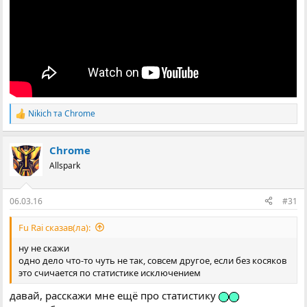
Nikich
та
Chrome
Р
е
а
Chrome
к
ц
Allspark
і
ї
:
06.03.16
#31
Fu Rai сказав(ла):
ну не скажи
одно дело что-то чуть не так, совсем другое, если без косяков
это счичается по статистике исключением
давай, расскажи мне ещё про статистику