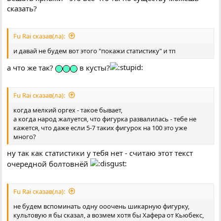
сказать?
Fu Rai сказав(ла):
и давай не будем вот этого "покажи статистику" и тп
а что же так?
в кусты?
Fu Rai сказав(ла):
когда мелкий оргех - такое бывает,
а когда народ жалуется, что фигурка развалилась - тебе не
кажется, что даже если 5-7 таких фигурок на 100 это уже
много?
ну так как статистики у тебя нет - считаю этот текст
очередной болтовнёй
Fu Rai сказав(ла):
не будем вспоминать одну ооочень шикарную фигурку,
культовую я бы сказал, а возмем хотя бы Хафера от Кьюбекс,