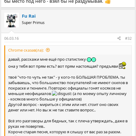
бы место под него - взял бы не раздумывая.
Fu Rai
Super Primus
06.03.16
#32
Chrome сказав(ла):
давай, расскажи мне ещё про статистику
она у тебя вот прям есть? вот прям настоящая? предъяви
твоё "что-то чуть не так" - у кого-то БОЛЬШАЯ ПРОБЛЕМА. ты
забываешь, что большинство покупателей не имеют скилов в
покраске и тюнинге. Повторю: официалы гонят косяков не
меньше неофициалов
(а по моему опыту личному
- косяков много больше у официалов)
Другой вопрос - мириться с этим или нет. стоит оно своих
денег или нет. Но вы ж не так ставите вопрос..
Всё это разговоры для бедных, так с плеча утверждать, даже в
руках не повертев..
Короче старая песня, которую я слышу от вас раз за разом.