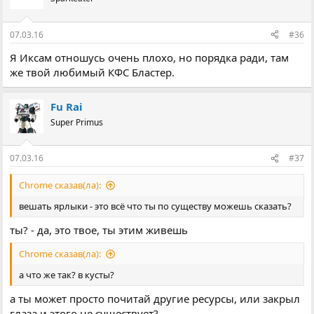
07.03.16
#36
Я Иксам отношусь очень плохо, но порядка ради, там
же твой любимый КФС Бластер.
Fu Rai
Super Primus
07.03.16
#37
Chrome сказав(ла):
вешать ярлыки - это всё что ты по существу можешь сказать?
ты? - да, это твое, ты этим живешь
Chrome сказав(ла):
а что же так? в кусты?
а ты может просто почитай другие ресурсы, или закрыл
глаза и этого не существует?