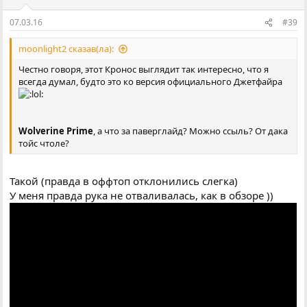
ї
:
07.03.16
#39
moonlight2 сказав(ла):
Честно говоря, этот Кронос выглядит так интересно, что я
всегда думал, будто это ко версия официального Джетфайра
Wolverine Prime
, а что за паверглайд? Можно ссыль? От дака
тойс чтоле?
Такой (правда в оффтоп отклонились слегка)
У меня правда рука не отваливалась, как в обзоре ))