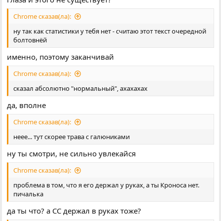
Chrome сказав(ла):
ну так как статистики у тебя нет - считаю этот текст очередной
болтовнёй
именно, поэтому заканчивай
Chrome сказав(ла):
сказал абсолютно "нормальный", ахахахах
да, вполне
Chrome сказав(ла):
неее... тут скорее трава с галюниками
ну ты смотри, не сильно увлекайся
Chrome сказав(ла):
проблема в том, что я его держал у руках, а ты Кроноса нет.
пичалька
да ты что? а СС держал в руках тоже?