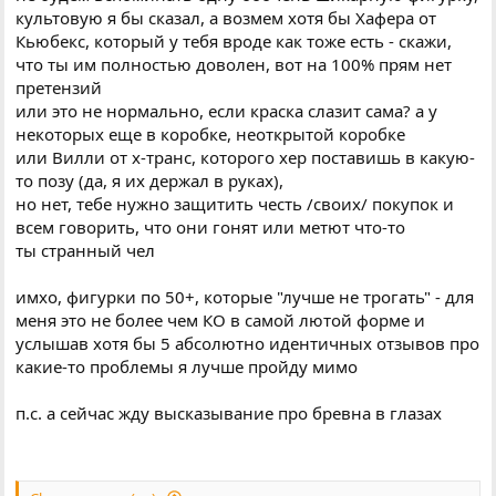
культовую я бы сказал, а возмем хотя бы Хафера от
Кьюбекс, который у тебя вроде как тоже есть - скажи,
что ты им полностью доволен, вот на 100% прям нет
претензий
или это не нормально, если краска слазит сама? а у
некоторых еще в коробке, неоткрытой коробке
или Вилли от х-транс, которого хер поставишь в какую-
то позу (да, я их держал в руках),
но нет, тебе нужно защитить честь /своих/ покупок и
всем говорить, что они гонят или метют что-то
ты странный чел
имхо, фигурки по 50+, которые "лучше не трогать" - для
меня это не более чем КО в самой лютой форме и
услышав хотя бы 5 абсолютно идентичных отзывов про
какие-то проблемы я лучше пройду мимо
п.с. а сейчас жду высказывание про бревна в глазах