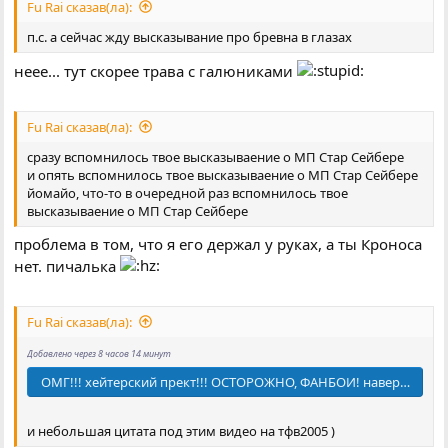
Fu Rai сказав(ла):
п.с. а сейчас жду высказывание про бревна в глазах
неее... тут скорее трава с галюниками
Fu Rai сказав(ла):
сразу вспомнилось твое высказываение о МП Стар Сейбере
и опять вспомнилось твое высказываение о МП Стар Сейбере
йомайо, что-то в очередной раз вспомнилось твое
высказываение о МП Стар Сейбере
проблема в том, что я его держал у руках, а ты Кроноса
нет. пичалька
Fu Rai сказав(ла):
Добавлено через 8 часов 14 минут
ОМГ!!! хейтерский прект!!! ОСТОРОЖНО, ФАНБОИ! наверное это лю
и небольшая цитата под этим видео на тфв2005 )