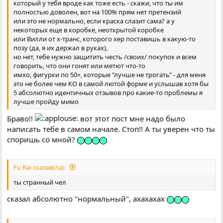
который у тебя вроде как тоже есть - скажи, что ты им
полностью доволен, вот на 100% прям нет претензий
или это не нормально, если краска слазит сама? а у
некоторых еще в коробке, неоткрытой коробке
или Вилли от х-транс, которого хер поставишь в какую-то
позу (да, я их держал в руках),
но нет, тебе нужно защитить честь /своих/ покупок и всем
говорить, что они гонят или метют что-то
имхо, фигурки по 50+, которые "лучше не трогать" - для меня
это не более чем КО в самой лютой форме и услышав хотя бы
5 абсолютно идентичных отзывов про какие-то проблемы я
лучше пройду мимо
Браво!!
вот этот пост мне надо было
написать тебе в самом начале. Стоп!! А ты уверен что ты
споришь со мной?
Fu Rai сказав(ла):
ты странный чел
сказал абсолютно "нормальный", ахахахах