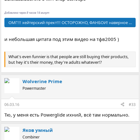
Добавлено через 8 часов 14 минут
ОМГ!!! хейтерский прект!!! ОСТОРОЖНО, ФАНБОИ! наверное это люте
и небольшая цитата под этим видео на тфв2005 )
What's even funnier is that people are still buying their products,
but hey it's their money, they're adults whatever!?
Wolverine Prime
Powermaster
06.03.16
#33
Тю, у меня есть Powerglide ихний, всё там нормально.
Яков умный
Combiner