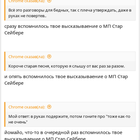
Chrome сказав(ла):
Всё это разговоры для бедных, так с плеча утверждать, даже в
руках не повертев..
сразу вспомнилось твое высказываение о МП Стар
Сейбере
Chrome сказав(ла):
Короче старая песня, которую я слышу от вас раз за разом.
и опять вспомнилось твое высказываение о МП Стар
Сейбере
Chrome сказав(ла):
Мой ответ: в руках подержите, потом гоните про "тоже как-то
не очень"
йомайо, что-то в очередной раз вспомнилось твое
высказываение о МП Стар Сейбере