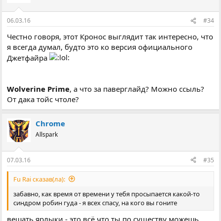
06.03.16
#34
Честно говоря, этот Кронос выглядит так интересно, что
я всегда думал, будто это ко версия официального
Джетфайра
Wolverine Prime
, а что за паверглайд? Можно ссыль?
От дака тойс чтоле?
Chrome
Allspark
07.03.16
#35
Fu Rai сказав(ла):
забавно, как время от времени у тебя просыпается какой-то
синдром робин гуда - я всех спасу, на кого вы гоните
вешать ярлыки - это всё что ты по существу можешь