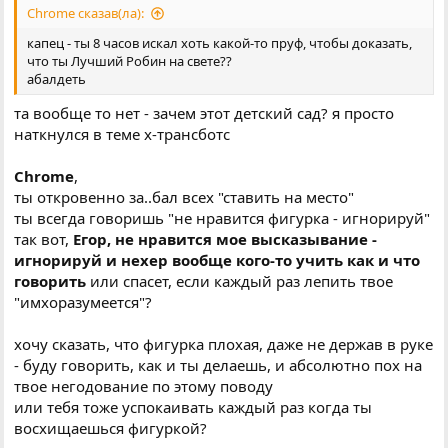
Chrome сказав(ла):
капец - ты 8 часов искал хоть какой-то пруф, чтобы доказать,
что ты Лучший Робин на свете??
абалдеть
та вообще то нет - зачем этот детский сад? я просто
наткнулся в теме х-трансботс
Chrome
,
ты откровенно за..бал всех "ставить на место"
ты всегда говоришь "не нравится фигурка - игнорируй"
так вот,
Егор, не нравится мое высказывание -
игнорируй и нехер вообще кого-то учить как и что
говорить
или спасет, если каждый раз лепить твое
"имхоразумеется"?
хочу сказать, что фигурка плохая, даже не держав в руке
- буду говорить, как и ты делаешь, и абсолютно пох на
твое негодование по этому поводу
или тебя тоже успокаивать каждый раз когда ты
восхищаешься фигуркой?