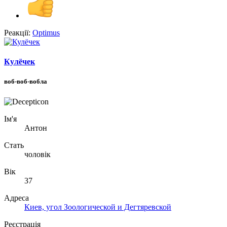
Реакції:
Optimus
Кулёчек
воб-воб-вобла
Ім'я
Антон
Стать
чоловік
Вік
37
Адреса
Киев, угол Зоологической и Дегтяревской
Реєстрація