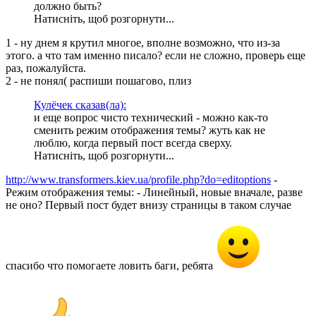
должно быть?
Натисніть, щоб розгорнути...
1 - ну днем я крутил многое, вполне возможно, что из-за
этого. а что там именно писало? если не сложно, проверь еще
раз, пожалуйста.
2 - не понял( распиши пошагово, плиз
Кулёчек сказав(ла):
и еще вопрос чисто технический - можно как-то
сменить режим отображения темы? жуть как не
люблю, когда первый пост всегда сверху.
Натисніть, щоб розгорнути...
http://www.transformers.kiev.ua/profile.php?do=editoptions
-
Режим отображения темы: - Линейный, новые вначале, разве
не оно? Первый пост будет внизу страницы в таком случае
спасибо что помогаете ловить баги, ребята