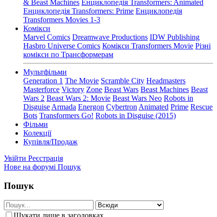
& Beast Machines
Енциклопедія Transformers: Animated
Енциклопедія Transformers: Prime
Енциклопедія
Transformers Movies 1-3
Комікси
Marvel Comics
Dreamwave Productions
IDW Publishing
Hasbro Universe Comics
Комікси Transformers Movie
Різні
комікси по Трансформерам
Мультфільми
Generation 1
The Movie
Scramble City
Headmasters
Masterforce
Victory
Zone
Beast Wars
Beast Machines
Beast
Wars 2
Beast Wars 2: Movie
Beast Wars Neo
Robots in
Disguise
Armada
Energon
Cybertron
Animated
Prime
Rescue
Bots
Transformers Go!
Robots in Disguise (2015)
Фільми
Колекції
Купівля/Продаж
Увійти
Реєстрація
Нове на форумі
Пошук
Пошук
Шукати лише в заголовках