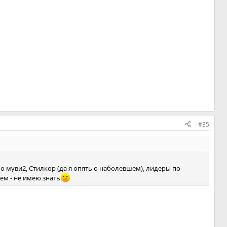
#35
по муви2, Стилкор (да я опять о наболевшем), лидеры по
чем - не имею знать