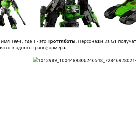
а имя
TW-T
, где T - это
Троттлботы
. Персонажи из G1 получа
нятся в одного трансформера.