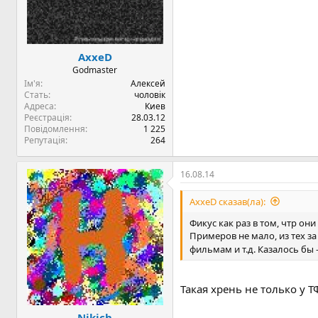
AxxeD
Godmaster
Ім'я
Алексей
Стать
чоловік
Адреса
Киев
Реєстрація
28.03.12
Повідомлення
1 225
Репутація
264
16.08.14
AxxeD сказав(ла):
Фикус как раз в том, чтр он
Примеров не мало, из тех з
фильмам и т.д. Казалось бы 
Такая хрень не только у Т
Nikich