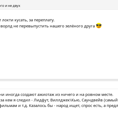
го и не двух
 локти кусать, за переплату.
ойворлд не перевыпустить нашего зелёного друга
 они иногда создают ажиотаж из ничего и на ровном месте.
 за кем я следил - Лидфут, Виллджек\Кью, Саундвейв (самый 
ильмам и т.д. Казалось бы - народ ищет, спрос есть, а пре