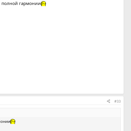
в полной гармонии
#33
монии