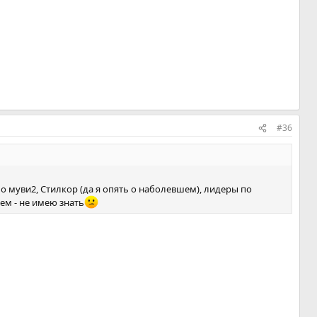
#36
по муви2, Стилкор (да я опять о наболевшем), лидеры по
чем - не имею знать