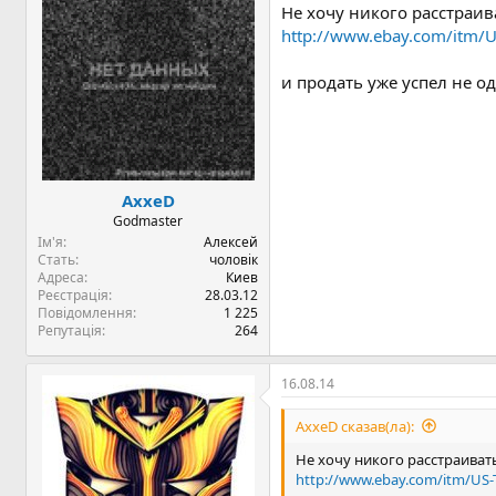
Не хочу никого расстраи
http://www.ebay.com/itm/
и продать уже успел не о
AxxeD
Godmaster
Ім'я
Алексей
Стать
чоловік
Адреса
Киев
Реєстрація
28.03.12
Повідомлення
1 225
Репутація
264
16.08.14
AxxeD сказав(ла):
Не хочу никого расстраива
http://www.ebay.com/itm/US-