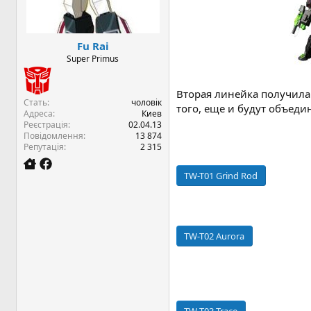
я
Fu Rai
Super Primus
Вторая линейка получил
Стать
чоловік
того, еще и будут объеди
Адреса
Киев
Реєстрація
02.04.13
Повідомлення
13 874
Репутація
2 315
TW-T01 Grind Rod
TW-T02 Aurora
TW-T03 Trace