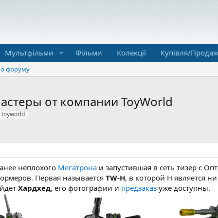
Мультфільми
Фільми
Колекції
Купівля/Прода
о форуму
астеры от компании ToyWorld
toyworld
ранее неплохого
Мегатрона
и запустившая в сеть тизер с Оп
формеров. Первая называется
TW-H
, в которой H является н
ойдет
Хардхед
, его фотографии и
предзаказ
уже доступны.