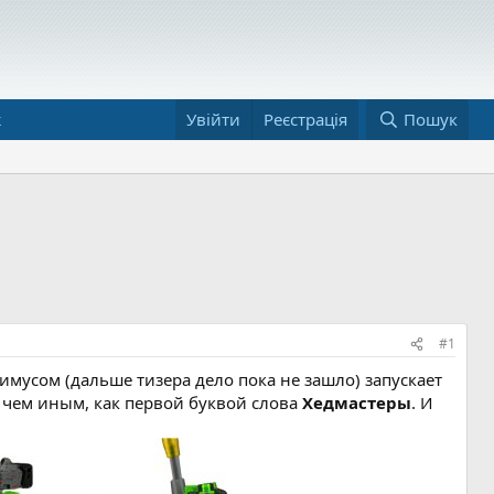
ж
Увійти
Реєстрація
Пошук
#1
тимусом (дальше тизера дело пока не зашло) запускает
и чем иным, как первой буквой слова
Хедмастеры
. И