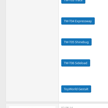
TW-T04 Expressway
TW-T05 Shinebug
TW-T06 Sideload
ToyWorld Gestalt
02.08.14