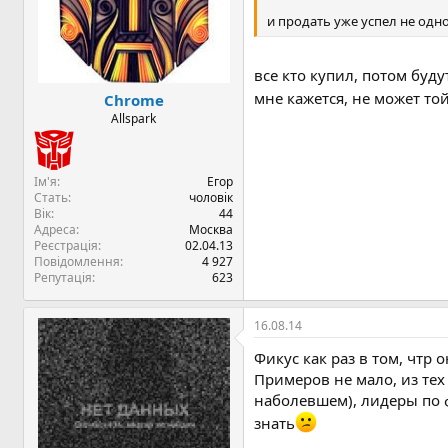
и продать уже успел не одно
все кто купил, потом будут
мне кажется, не может т
Chrome
Allspark
Ім'я
Егор
Стать
чоловік
Вік
44
Адреса
Москва
Реєстрація
02.04.13
Повідомлення
4 927
Репутація
623
16.08.14
Фикус как раз в том, чтр
Примеров не мало, из тех
наболевшем), лидеры по ф
знать