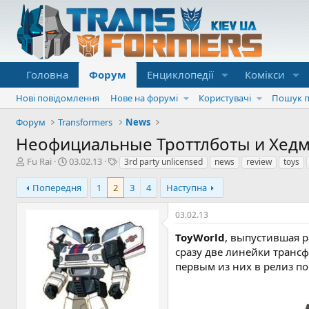
Головна
Форум
Енциклопедії
Комікси
Нові повідомлення
Нове на форумі
Користувачі
Пошук п
Форум
Transformers
News
Неофициальные Троттлботы и Хедм
А
Д
Т
Fu Rai
03.02.13
3rd party unlicensed
news
review
toys
в
а
е
т
т
г
Попередня
1
2
3
4
Наступна
о
а
и
р
с
03.02.13
т
т
е
в
ToyWorld
, выпустившая 
м
о
сразу две линейки транс
и
р
первым из них в релиз п
е
н
н