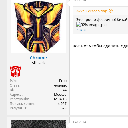
AxxeD сказав(ла):
Это просто феерично! Кита
Заказ
вот нет чтобы сделать о
Chrome
Allspark
Ім'я
Егор
Стать
чоловік
Вік
44
Адреса
Москва
Реєстрація
02.04.13
Повідомлення
4 927
Репутація
623
14.08.14