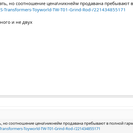
вать, но соотношение цена\никнейм продавана пребывают 
US-Transformers-Toyworld-TW-T01-Grind-Rod-/221434855171
дного и не двух
ть, но соотношение цена\никнейм продавана пребывают в полной гар
Transformers-Toyworld-TW-T01-Grind-Rod-/221434855171