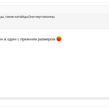
йцы, такие китайцы.Они неугомонны
дин в один с прежним размером