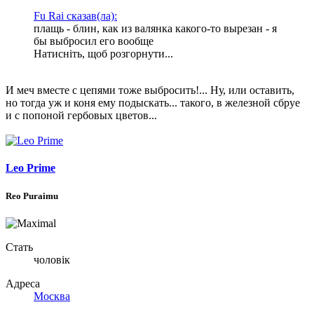
Fu Rai сказав(ла):
плащь - блин, как из валянка какого-то вырезан - я
бы выбросил его вообще
Натисніть, щоб розгорнути...
И меч вместе с цепями тоже выбросить!... Ну, или оставить,
но тогда уж и коня ему подыскать... такого, в железной сбруе
и с попоной гербовых цветов...
Leo Prime
Reo Puraimu
Стать
чоловік
Адреса
Москва