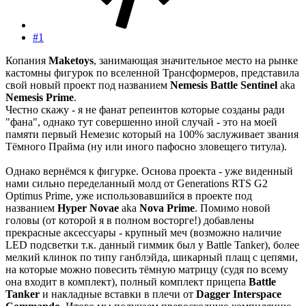
#1
Копания
Maketoys
, занимающая значительное место на рынке
кастомны фигурок по вселенной Трансформеров, представила
свой новый проект под названием
Nemesis Battle Sentinel
aka
Nemesis Prime
.
Честно скажу - я не фанат репеинтов которые созданы ради
"фана", однако тут совершенно иной случай - это на моей
памяти первый Немезис который на 100% заслуживает звания
Тёмного Прайма (ну или иного пафосно зловещего титула).
Однако вернёмся к фигурке. Основа проекта - уже виденный
нами сильно переделанный молд от Generations RTS G2
Optimus Prime, уже использовавшийся в проекте под
названием
Hyper Novae
aka
Nova Prime
. Помимо новой
головы (от которой я в полном восторге!) добавлены
прекрасные аксессуары - крупный меч (возможно наличие
LED подсветки т.к. данный гиммик был у Battle Tanker), более
мелкий клинок по типу ганблэйда, шикарный плащ с цепями,
на которые можно повесить тёмную матрицу (судя по всему
она входит в комплект), полный комплект прицепа
Battle
Tanker
и накладные вставки в плечи от
Dagger Interspace