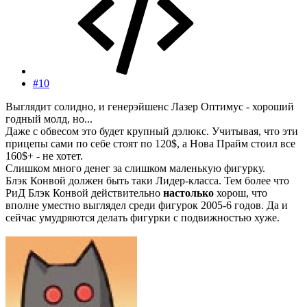
#10
Выглядит солидно, и генерэйшенс Лазер Оптимус - хороший
годный молд, но...
Даже с обвесом это будет крупный дэлюкс. Учитывая, что эти
прицепы сами по себе стоят по 120$, а Нова Прайм стоил все
160$+ - не хотет.
Слишком много денег за слишком маленькую фигурку.
Блэк Конвой должен быть таки Лидер-класса. Тем более что
РиД Блэк Конвой действительно
настолько
хорош, что
вполне уместно выглядел среди фигурок 2005-6 годов. Да и
сейчас умудряются делать фигурки с подвижностью хуже.