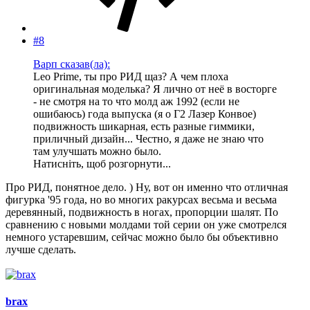
#8
Варп сказав(ла):
Leo Prime, ты про РИД щаз? А чем плоха
оригинальная моделька? Я лично от неё в восторге
- не смотря на то что молд аж 1992 (если не
ошибаюсь) года выпуска (я о Г2 Лазер Конвое)
подвижность шикарная, есть разные гиммики,
приличный дизайн... Честно, я даже не знаю что
там улучшать можно было.
Натисніть, щоб розгорнути...
Про РИД, понятное дело. ) Ну, вот он именно что отличная
фигурка '95 года, но во многих ракурсах весьма и весьма
деревянный, подвижность в ногах, пропорции шалят. По
сравнению с новыми молдами той серии он уже смотрелся
немного устаревшим, сейчас можно было бы объективно
лучше сделать.
brax