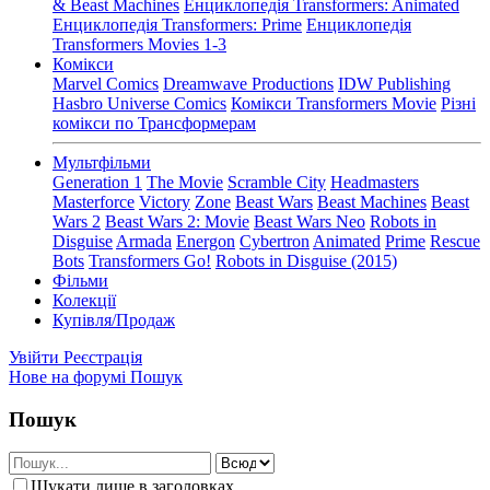
& Beast Machines
Енциклопедія Transformers: Animated
Енциклопедія Transformers: Prime
Енциклопедія
Transformers Movies 1-3
Комікси
Marvel Comics
Dreamwave Productions
IDW Publishing
Hasbro Universe Comics
Комікси Transformers Movie
Різні
комікси по Трансформерам
Мультфільми
Generation 1
The Movie
Scramble City
Headmasters
Masterforce
Victory
Zone
Beast Wars
Beast Machines
Beast
Wars 2
Beast Wars 2: Movie
Beast Wars Neo
Robots in
Disguise
Armada
Energon
Cybertron
Animated
Prime
Rescue
Bots
Transformers Go!
Robots in Disguise (2015)
Фільми
Колекції
Купівля/Продаж
Увійти
Реєстрація
Нове на форумі
Пошук
Пошук
Шукати лише в заголовках