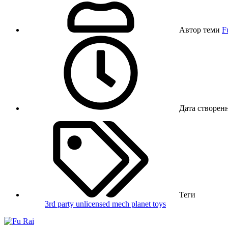
Автор теми
F
Дата створен
Теги
3rd party unlicensed
mech planet
toys