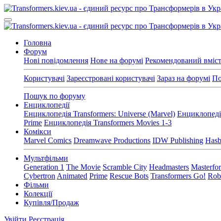
Головна
Форум
Нові повідомлення
Нове на форумі
Рекомендований вміс
Користувачі
Зареєстровані користувачі
Зараз на форумі
По
Пошук по форуму
Енциклопедії
Енциклопедія Transformers: Universe (Marvel)
Енциклопедія
Prime
Енциклопедія Transformers Movies 1-3
Комікси
Marvel Comics
Dreamwave Productions
IDW Publishing
Hasb
Мультфільми
Generation 1
The Movie
Scramble City
Headmasters
Masterfo
Cybertron
Animated
Prime
Rescue Bots
Transformers Go!
Robo
Фільми
Колекції
Купівля/Продаж
Увійти
Реєстрація