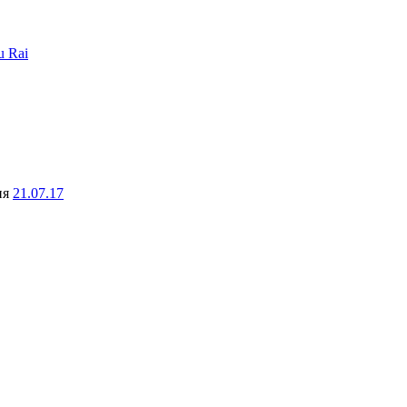
u Rai
ня
21.07.17