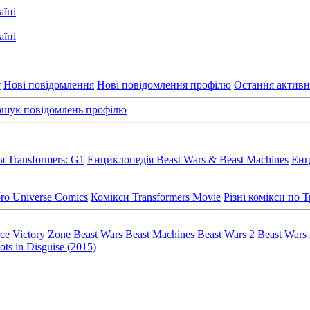
т
Нові повідомлення
Нові повідомлення профілю
Остання активн
шук повідомлень профілю
 Transformers: G1
Енциклопедія Beast Wars & Beast Machines
Енц
ro Universe Comics
Комікси Transformers Movie
Різні комікси по
rce
Victory
Zone
Beast Wars
Beast Machines
Beast Wars 2
Beast Wars
ts in Disguise (2015)