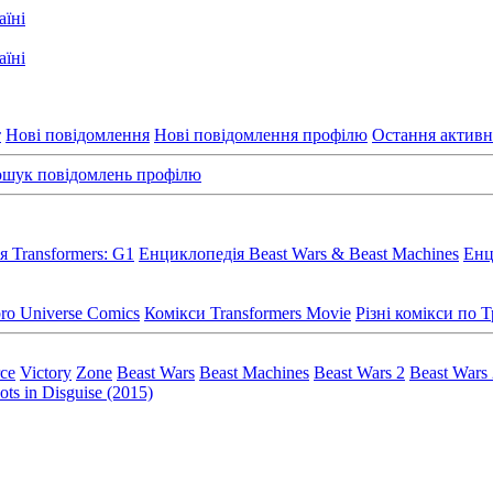
т
Нові повідомлення
Нові повідомлення профілю
Остання активн
шук повідомлень профілю
 Transformers: G1
Енциклопедія Beast Wars & Beast Machines
Енц
ro Universe Comics
Комікси Transformers Movie
Різні комікси по
rce
Victory
Zone
Beast Wars
Beast Machines
Beast Wars 2
Beast Wars
ts in Disguise (2015)