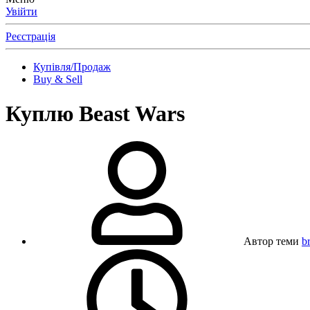
Увійти
Реєстрація
Купівля/Продаж
Buy & Sell
Куплю Beast Wars
Автор теми
b