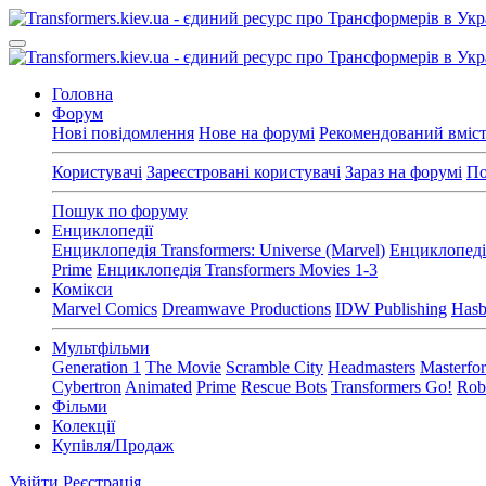
Головна
Форум
Нові повідомлення
Нове на форумі
Рекомендований вміс
Користувачі
Зареєстровані користувачі
Зараз на форумі
По
Пошук по форуму
Енциклопедії
Енциклопедія Transformers: Universe (Marvel)
Енциклопедія
Prime
Енциклопедія Transformers Movies 1-3
Комікси
Marvel Comics
Dreamwave Productions
IDW Publishing
Hasb
Мультфільми
Generation 1
The Movie
Scramble City
Headmasters
Masterfo
Cybertron
Animated
Prime
Rescue Bots
Transformers Go!
Robo
Фільми
Колекції
Купівля/Продаж
Увійти
Реєстрація