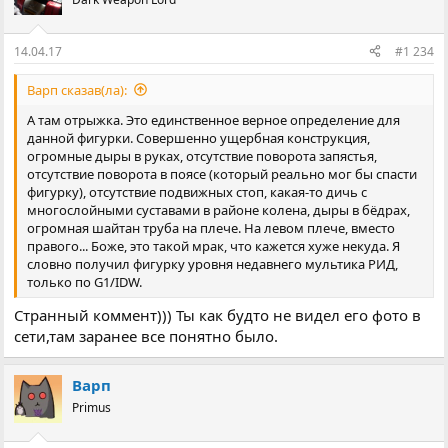
14.04.17
#1 234
Варп сказав(ла):
А там отрыжка. Это единственное верное определение для
данной фигурки. Совершенно ущербная конструкция,
огромные дыры в руках, отсутствие поворота запястья,
отсутствие поворота в поясе (который реально мог бы спасти
фигурку), отсутствие подвижных стоп, какая-то дичь с
многослойными суставами в районе колена, дыры в бёдрах,
огромная шайтан труба на плече. На левом плече, вместо
правого... Боже, это такой мрак, что кажется хуже некуда. Я
словно получил фигурку уровня недавнего мультика РИД,
только по G1/IDW.
Странный коммент))) Ты как будто не видел его фото в
сети,там заранее все понятно было.
Варп
Primus