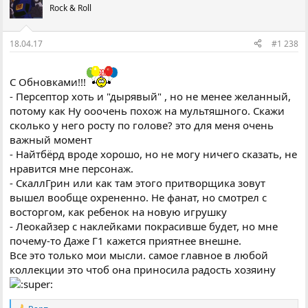
Rock & Roll
18.04.17
#1 238
С Обновками!!!
- Персептор хоть и "дырявый" , но не менее желанный,
потому как Ну ооочень похож на мультяшного. Скажи
сколько у него росту по голове? это для меня очень
важный момент
- Найтбёрд вроде хорошо, но не могу ничего сказать, не
нравится мне персонаж.
- СкаллГрин или как там этого притворщика зовут
вышел вообще охрененно. Не фанат, но смотрел с
восторгом, как ребенок на новую игрушку
- Леокайзер с наклейками покрасивше будет, но мне
почему-то Даже Г1 кажется приятнее внешне.
Все это только мои мысли. самое главное в любой
коллекции это чтоб она приносила радость хозяину