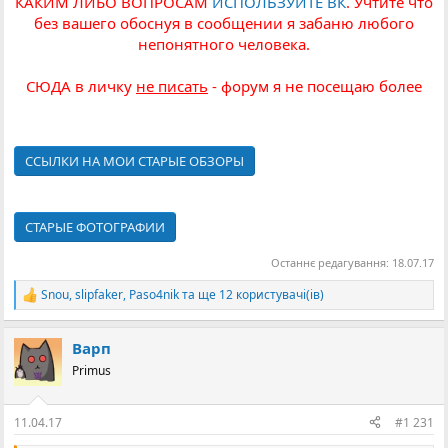
КАКИМ ЛИБО ВОПРОСАМ
ИСПОЛЬЗУЙТЕ ВК
. Учтите что
без вашего обоснуя в сообщении я забаню любого
непонятного человека.
СЮДА в личку
не писать
- форум я не посещаю более
ССЫЛКИ НА МОИ СТАРЫЕ ОБЗОРЫ
СТАРЫЕ ФОТОГРАФИИ
Останнє редагування:
18.07.17
Snou
,
slipfaker
,
Paso4nik
та ще 12 користувачі(ів)
Р
е
а
Варп
к
ц
Primus
і
ї
:
11.04.17
#1 231