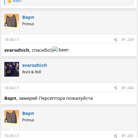
Варп
Р
е
а
Варп
к
ц
Primus
і
ї
:
18.04.17
#1 239
svarozhich
, спасибо!)
svarozhich
Rock & Roll
18.04.17
#1 240
Варп
, замеряй Персептора пожалуйста
Варп
Primus
10.05.17
#1 241