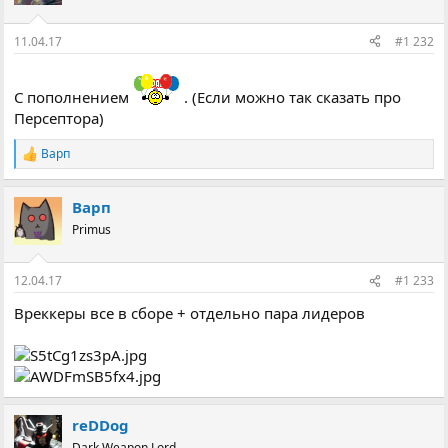
і
ї
:
11.04.17
#1 232
С пополнением
. (Если можно так сказать про
Персептора)
Варп
Р
е
а
Варп
к
ц
Primus
і
ї
:
12.04.17
#1 233
Вреккеры все в сборе + отдельно пара лидеров
reDDog
Dark Weapon Lord