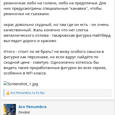
резиночках либо на голени, либо на предплечья. Для
них предусмотрены специальные "канавки", чтобы
резиночки не съезжали.
окрас довольно скудный, но там где он есть - он очень
качественный. Жаль конечно что нет слегка
металлического отлива - такаровская фигурка Найтбёрд
выглядит дорого и красиво
Итого - стоит ли её брать? не вижу особого смысла в
фигурке как персонаже, но если вдруг найдёте по
сходной цене - советую. Однозначно хотелось бы
видеть такие проработанные фигурки во всех сериях,
особенно в МП классе.
Arx Penumbra
та
Fu Rai
Р
е
а
Arx Penumbra
к
ц
Dinobot