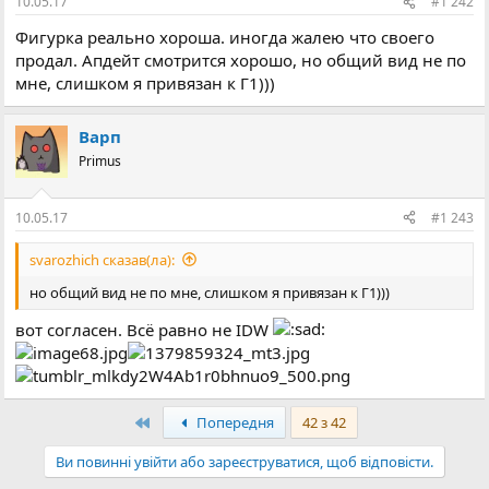
10.05.17
#1 242
Фигурка реально хороша. иногда жалею что своего
продал. Апдейт смотрится хорошо, но общий вид не по
мне, слишком я привязан к Г1)))
Варп
Primus
10.05.17
#1 243
svarozhich сказав(ла):
но общий вид не по мне, слишком я привязан к Г1)))
вот согласен. Всё равно не IDW
Перший
Попередня
42 з 42
Ви повинні увійти або зареєструватися, щоб відповісти.