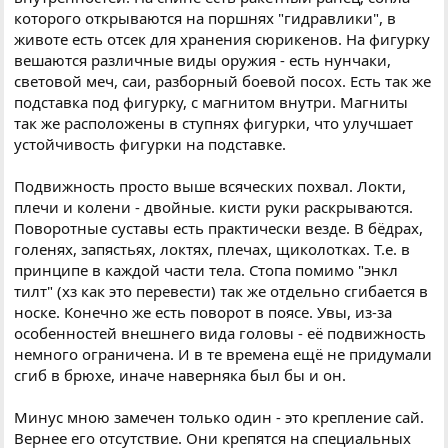
которого открываются на поршнях "гидравлики", в
животе есть отсек для хранения сюрикенов. На фигурку
вешаются различные виды оружия - есть нунчаки,
световой меч, саи, разборный боевой посох. Есть так же
подставка под фигурку, с магнитом внутри. Магниты
так же расположены в ступнях фигурки, что улучшает
устойчивость фигурки на подставке.
Подвижность просто выше всяческих похвал. Локти,
плечи и колени - двойные. кисти руки раскрываются.
Поворотные суставы есть практически везде. В бёдрах,
голенях, запястьях, локтях, плечах, щиколотках. Т.е. в
принципе в каждой части тела. Стопа помимо "энкл
тилт" (хз как это перевести) так же отдельно сгибается в
носке. Конечно же есть поворот в поясе. Увы, из-за
особенностей внешнего вида головы - её подвижность
немного ограничена. И в те времена ещё не придумали
сгиб в брюхе, иначе наверняка был бы и он.
Минус мною замечен только один - это крепление сай.
Вернее его отсутствие. Они крепятся на специальных