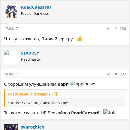
а
RoadCaesar81
к
ц
Face of Darkness
і
ї
:
17.04.17
#1 236
Что тут скажешь, Лиокайзер крут
STARREY
Headmaster
18.04.17
#1 237
С хорошим улучшением
Варп
RoadCaesar81 сказав(ла):
Что тут скажешь, Лиокайзер крут
Ты хотел сказать НЕ Леокайзер
RoadCaesar81
svarozhich