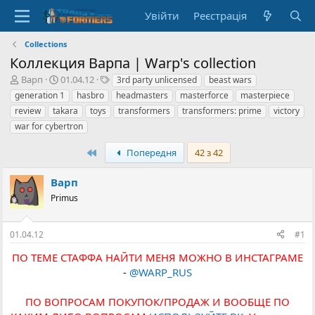
Увійти
Реєстрація
Collections
Коллекция Варпа | Warp's collection
А
Д
Т
Варп
01.04.12
3rd party unlicensed
beast wars
в
а
е
generation 1
hasbro
headmasters
masterforce
masterpiece
т
т
г
review
takara
toys
transformers
transformers: prime
victory
о
а
и
war for cybertron
р
с
т
т
Перший
Попередня
42 з 42
е
в
м
о
и
р
Варп
е
Primus
н
н
я
01.04.12
#1
ПО ТЕМЕ СТАФФА НАЙТИ МЕНЯ МОЖНО В ИНСТАГРАМЕ
-
@WARP_RUS
ПО ВОПРОСАМ ПОКУПОК/ПРОДАЖ И ВООБЩЕ ПО