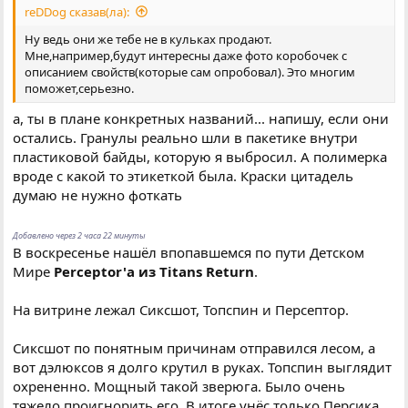
reDDog сказав(ла):
Ну ведь они же тебе не в кульках продают.
Мне,например,будут интересны даже фото коробочек с
описанием свойств(которые сам опробовал). Это многим
поможет,серьезно.
а, ты в плане конкретных названий... напишу, если они
остались. Гранулы реально шли в пакетике внутри
пластиковой байды, которую я выбросил. А полимерка
вроде с какой то этикеткой была. Краски цитадель
думаю не нужно фоткать
Добавлено через 2 часа 22 минуты
В воскресенье нашёл впопавшемся по пути Детском
Мире
Perceptor'а из Titans Return
.
На витрине лежал Сиксшот, Топспин и Персептор.
Сиксшот по понятным причинам отправился лесом, а
вот дэлюксов я долго крутил в руках. Топспин выглядит
охрененно. Мощный такой зверюга. Было очень
тяжело проигнорить его. В итоге унёс только Персика.