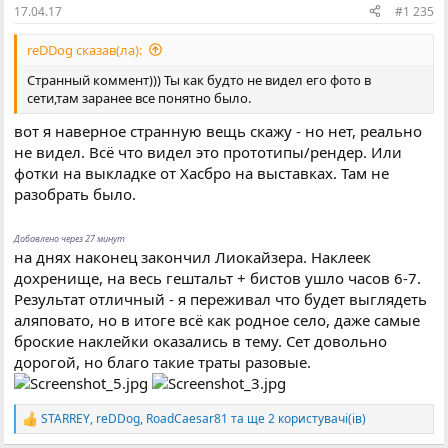
17.04.17
#1 235
reDDog сказав(ла):
Странный коммент))) Ты как будто не видел его фото в
сети,там заранее все понятно было.
вот я наверное странную вещь скажу - но нет, реально
не видел. Всё что видел это прототипы/рендер. Или
фотки на выкладке от Хасбро на выставках. Там не
разобрать было.
Добавлено через 27 минут
на днях наконец закончил Лиокайзера. Наклеек
дохренище, на весь гештальт + бистов ушло часов 6-7.
Результат отличный - я переживал что будет выглядеть
аляповато, но в итоге всё как родное село, даже самые
броские наклейки оказались в тему. Сет довольно
дорогой, но благо такие траты разовые.
STARREY
,
reDDog
,
RoadCaesar81
та ще 2 користувачі(ів)
Р
е