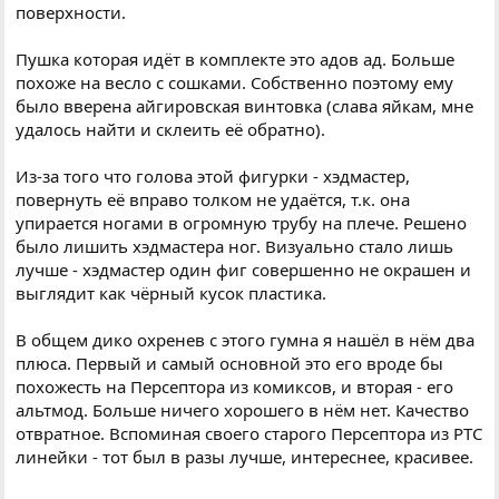
поверхности.
Пушка которая идёт в комплекте это адов ад. Больше
похоже на весло с сошками. Собственно поэтому ему
было вверена айгировская винтовка (слава яйкам, мне
удалось найти и склеить её обратно).
Из-за того что голова этой фигурки - хэдмастер,
повернуть её вправо толком не удаётся, т.к. она
упирается ногами в огромную трубу на плече. Решено
было лишить хэдмастера ног. Визуально стало лишь
лучше - хэдмастер один фиг совершенно не окрашен и
выглядит как чёрный кусок пластика.
В общем дико охренев с этого гумна я нашёл в нём два
плюса. Первый и самый основной это его вроде бы
похожесть на Персептора из комиксов, и вторая - его
альтмод. Больше ничего хорошего в нём нет. Качество
отвратное. Вспоминая своего старого Персептора из РТС
линейки - тот был в разы лучше, интереснее, красивее.