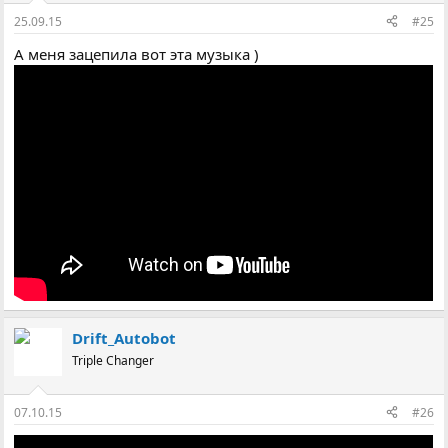
25.09.15
#25
А меня зацепила вот эта музыка )
Drift_Autobot
Triple Changer
07.10.15
#26