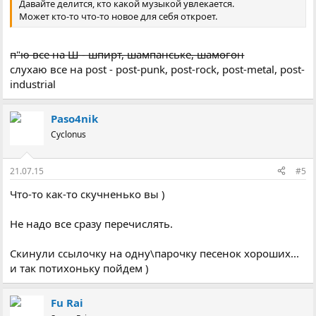
Давайте делится, кто какой музыкой увлекается.
Может кто-то что-то новое для себя откроет.
п"ю все на Ш - шпирт, шампанське, шамогон
слухаю все на post - post-punk, post-rock, post-metal, post-
industrial
Paso4nik
Cyclonus
21.07.15
#5
Что-то как-то скучненько вы )
Не надо все сразу перечислять.
Скинули ссылочку на одну\парочку песенок хороших...
и так потихоньку пойдем )
Fu Rai