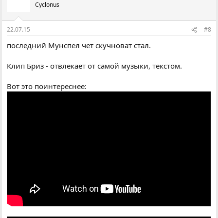
Cyclonus
22.07.15
#8
последний Мунспел чет скучноват стал.
Клип Бриз - отвлекает от самой музыки, текстом.
Вот это поинтереснее: