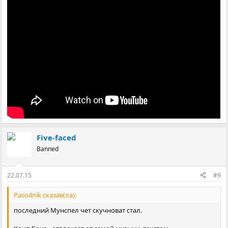
Five-faced
Banned
22.07.15
#9
Paso4nik сказав(ла):
последний Мунспел чет скучноват стал.