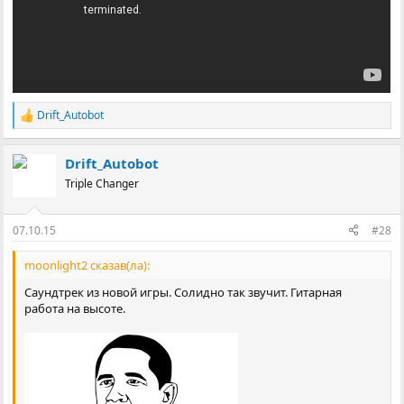
Drift_Autobot
Р
е
а
Drift_Autobot
к
ц
Triple Changer
і
ї
:
07.10.15
#28
moonlight2 сказав(ла):
Саундтрек из новой игры. Солидно так звучит. Гитарная
работа на высоте.