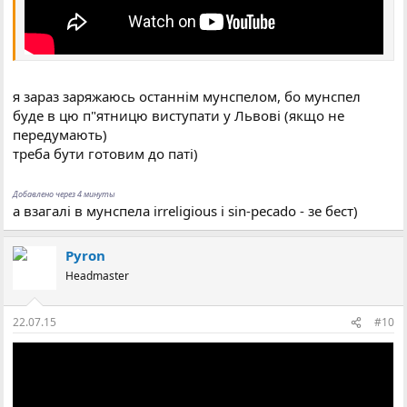
я зараз заряжаюсь останнім мунспелом, бо мунспел
буде в цю п"ятницю виступати у Львові (якщо не
передумають)
треба бути готовим до паті)
Добавлено через 4 минуты
а взагалі в мунспела irreligious i sin-pecado - зе бест)
Pyron
Headmaster
22.07.15
#10