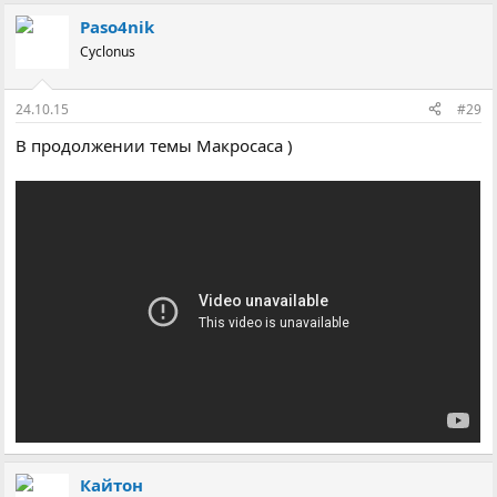
Paso4nik
Cyclonus
24.10.15
#29
В продолжении темы Макросаса )
Кайтон