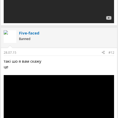
Five-faced
Banned
28.07.15
#12
такі шо я вам скажу
це