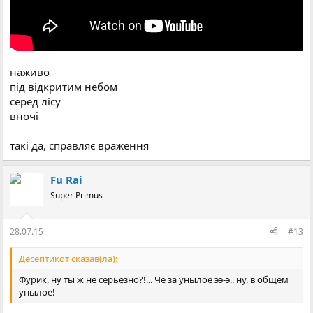
наживо
під відкритим небом
серед лісу
вночі
такі да, справляє враження
Fu Rai
Super Primus
28.07.15
#13
Десептикот сказав(ла):
Фурик, ну ты ж не серьезно?!... Че за унылое ээ-э.. ну, в общем
унылое!