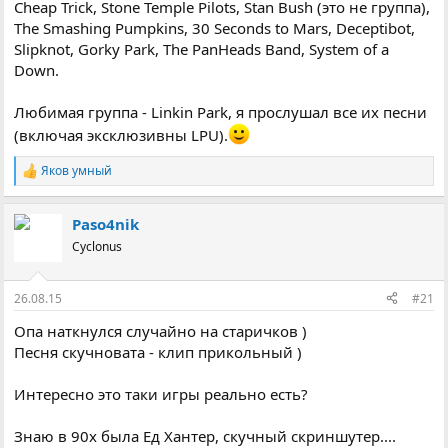
Cheap Trick, Stone Temple Pilots, Stan Bush (это не группа),
The Smashing Pumpkins, 30 Seconds to Mars, Deceptibot,
Slipknot, Gorky Park, The PanHeads Band, System of a
Down.
Любимая группа - Linkin Park, я прослушал все их песни
(включая эксклюзивны LPU).
Яков умный
Р
е
а
Paso4nik
к
ц
Cyclonus
і
ї
:
26.08.15
#21
Опа наткнулся случайно на старичков )
Песня скучновата - клип прикольный )
Интересно это таки игры реально есть?
Знаю в 90х была Ед Хантер, скучный скриншутер....