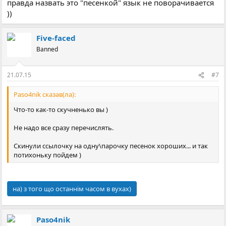
правда назвать это "песенкой" язык не поворачивается
))
Five-faced
Banned
21.07.15
#7
Paso4nik сказав(ла):
Что-то как-то скучненько вы )
Не надо все сразу перечислять.
Скинули ссылочку на одну\парочку песенок хороших... и так
потихоньку пойдем )
на) з того що останнім часом в вухах)
Paso4nik