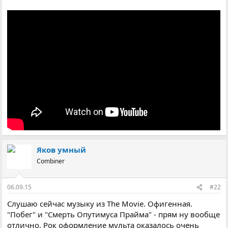
Яков умный
Combiner
06.09.15
#22
Слушаю сейчас музыку из The Movie. Офигенная.
"Побег" и "Смерть Опутимуса Прайма" - прям ну вообще
отлично. Рок оформление мульта оказалось очень