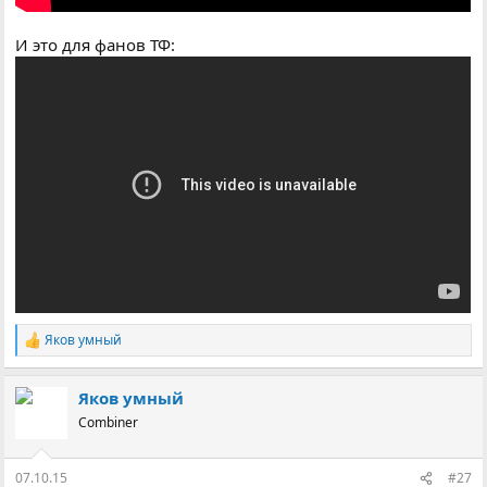
И это для фанов ТФ:
Яков умный
Р
е
а
Яков умный
к
ц
Combiner
і
ї
:
07.10.15
#27