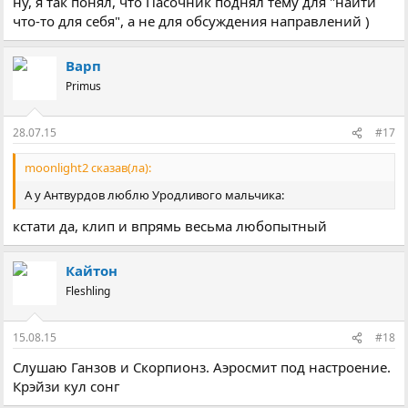
ну, я так понял, что Пасочник поднял тему для "найти
что-то для себя", а не для обсуждения направлений )
Варп
Primus
28.07.15
#17
moonlight2 сказав(ла):
А у Антвурдов люблю Уродливого мальчика:
кстати да, клип и впрямь весьма любопытный
Кайтон
Fleshling
15.08.15
#18
Слушаю Ганзов и Скорпионз. Аэросмит под настроение.
Крэйзи кул сонг