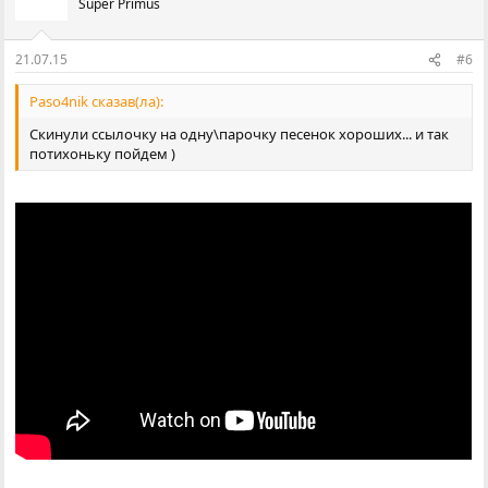
Super Primus
21.07.15
#6
Paso4nik сказав(ла):
Скинули ссылочку на одну\парочку песенок хороших... и так
потихоньку пойдем )