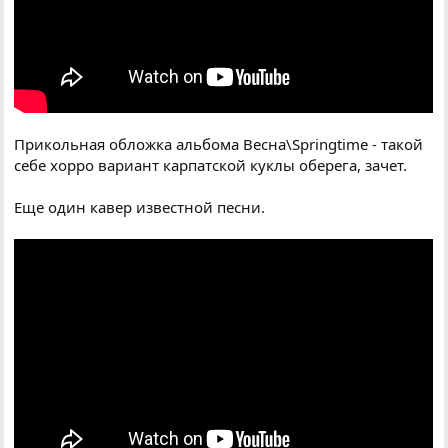
Прикольная обложка альбома Весна\Springtime - такой
себе хорро вариант карпатской куклы оберега, зачет.
Еще один кавер известной песни.