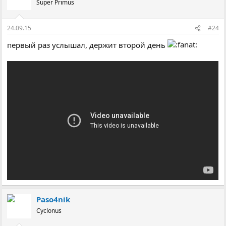
Super Primus
і
ї
:
24.09.15
#24
первый раз услышал, держит второй день
Paso4nik
Cyclonus