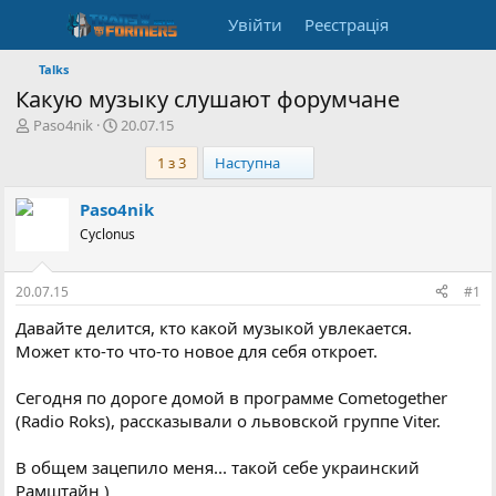
Увійти
Реєстрація
Talks
Какую музыку слушают форумчане
А
Д
Paso4nik
20.07.15
в
а
Останній
1 з 3
Наступна
т
т
о
а
р
с
Paso4nik
т
т
Cyclonus
е
в
м
о
и
р
20.07.15
#1
е
н
Давайте делится, кто какой музыкой увлекается.
н
Может кто-то что-то новое для себя откроет.
я
Сегодня по дороге домой в программе Cometogether
(Radio Roks), рассказывали о львовской группе Viter.
В общем зацепило меня... такой себе украинский
Рамштайн )