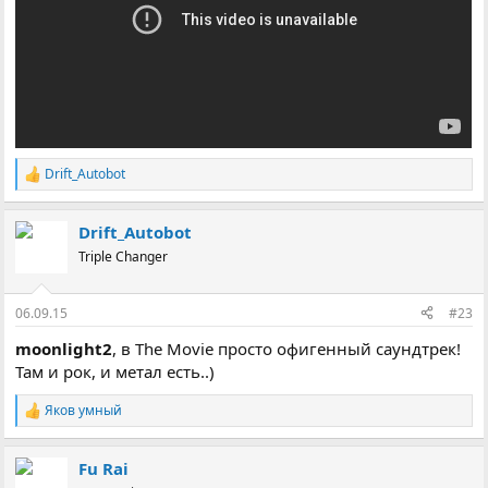
Drift_Autobot
Р
е
а
Drift_Autobot
к
ц
Triple Changer
і
ї
:
06.09.15
#23
moonlight2
, в The Movie просто офигенный саундтрек!
Там и рок, и метал есть..)
Яков умный
Р
е
а
Fu Rai
к
ц