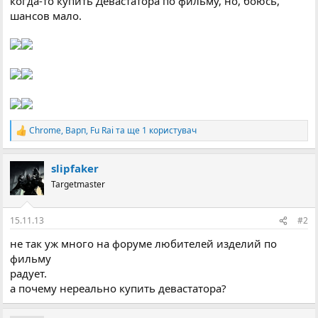
когда-то купить Девастатора по фильму, но, боюсь,
шансов мало.
Chrome
,
Варп
,
Fu Rai
та ще 1 користувач
Р
е
а
slipfaker
к
ц
Targetmaster
і
ї
:
15.11.13
#2
не так уж много на форуме любителей изделий по
фильму
радует.
а почему нереально купить девастатора?