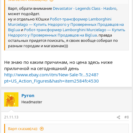
Варп, обрати внимание
Devastator - Legends Class - Hasbro
,
может подойдет.
ну и отдельно КОшки
Робот-трансформер Lamborghini
Murcielago — Купить Недорого у Проверенных Продавцов на
Bigl.ua
и
Робот-трансформер Lamborghini Murcielago — Купить
Недорого у Проверенных Продавцов на Bigl.ua
. правда
остальных придется поискать, я своих вообще собирал по
разным городам и магазинам)))
Не знаю по каким причинам, но цена здесь ниже
приличной на сегодняшний день
http://www.ebay.com/itm/New-Sale-Tr...5248?
pt=US_Action_Figures&hash=item2584fc4530
Pyron
Headmaster
21.11.13
#8
Варп сказав(ла):