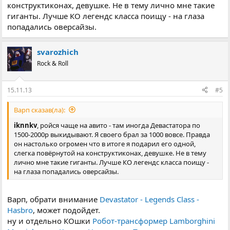
конструктиконах, девушке. Не в тему лично мне такие
гиганты. Лучше КО легендс класса поищу - на глаза
попадались оверсайзы.
svarozhich
Rock & Roll
15.11.13
#5
Варп сказав(ла):
iknnkv
, ройся чаще на авито - там иногда Девастатора по
1500-2000р выкидывают. Я своего брал за 1000 вовсе. Правда
он настолько огромен что в итоге я подарил его одной,
слегка повёрнутой на конструктиконах, девушке. Не в тему
лично мне такие гиганты. Лучше КО легендс класса поищу -
на глаза попадались оверсайзы.
Варп, обрати внимание
Devastator - Legends Class -
Hasbro
, может подойдет.
ну и отдельно КОшки
Робот-трансформер Lamborghini