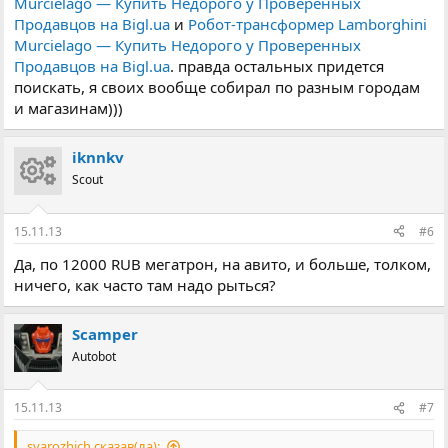
Murcielago — Купить Недорого у Проверенных
Продавцов на Bigl.ua
и
Робот-трансформер Lamborghini
Murcielago — Купить Недорого у Проверенных
Продавцов на Bigl.ua
. правда остальных придется
поискать, я своих вообще собирал по разным городам
и магазинам)))
iknnkv
Scout
15.11.13
#6
Да, по 12000 RUB мегатрон, на авито, и больше, толком,
ничего, как часто там надо рыться?
Scamper
Autobot
15.11.13
#7
svarozhich сказав(ла):