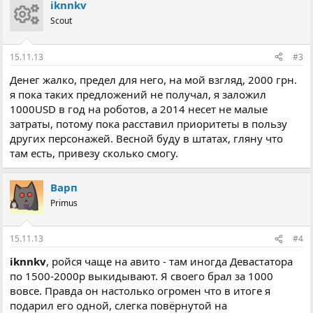
iknnkv
Scout
15.11.13
#3
Денег жалко, предел для него, на мой взгляд, 2000 грн.
я пока таких предложений не получал, я заложил
1000USD в год на роботов, а 2014 несет не малые
затраты, потому пока расставил приоритеты в пользу
других персонажей. Весной буду в штатах, гляну что
там есть, привезу сколько смогу.
Варп
Primus
15.11.13
#4
iknnkv
, ройся чаще на авито - там иногда Девастатора
по 1500-2000р выкидывают. Я своего брал за 1000
вовсе. Правда он настолько огромен что в итоге я
подарил его одной, слегка повёрнутой на