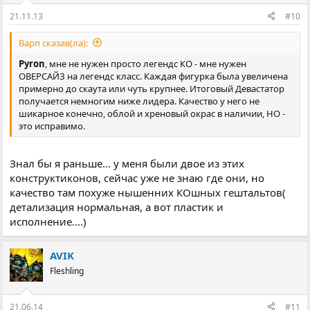
21.11.13
#10
Варп сказав(ла):
Pyron
, мне не нужен просто легендс КО - мне нужен
ОВЕРСАЙЗ на легендс класс. Каждая фигурка была увеличена
примерно до скаута или чуть крупнее. Итоговый Девастатор
получается немногим ниже лидера. Качество у него не
шикарное конечно, облой и хреновый окрас в наличии, НО -
это исправимо.
Знал бы я раньше... у меня были двое из этих
конструктиконов, сейчас уже не знаю где они, но
качество там похуже нышенних КОшных гештальтов(
детализация нормальная, а вот пластик и
исполнение....)
AVIK
Fleshling
21.06.14
#11