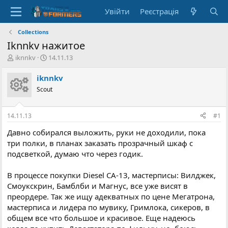
Увійти
Реєстрація
Collections
Iknnkv нажитое
А
Д
iknnkv
14.11.13
в
а
т
т
iknnkv
о
а
Scout
р
с
т
т
е
в
14.11.13
#1
м
о
и
р
Давно собирался выложить, руки не доходили, пока
е
три полки, в планах заказать прозрачный шкаф с
н
подсветкой, думаю что через годик.
н
я
В процессе покупки Diesel CA-13, мастерписы: Вилджек,
Смоукскрин, Бамблби и Магнус, все уже висят в
преордере. Так же ищу адекватных по цене Мегатрона,
мастерписа и лидера по мувику, Гримлока, сикеров, в
общем все что большое и красивое. Еще надеюсь