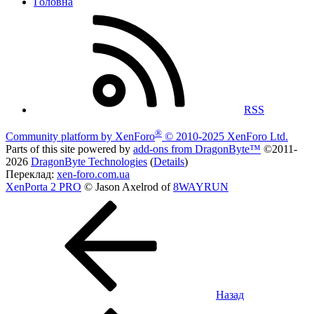
Головна
RSS
®
Community platform by XenForo
© 2010-2025 XenForo Ltd.
Parts of this site powered by
add-ons from DragonByte™
©2011-
2026
DragonByte Technologies
(
Details
)
Переклад:
xen-foro.com.ua
XenPorta 2 PRO
© Jason Axelrod of
8WAYRUN
Назад