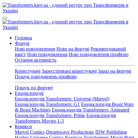
Головна
Форум
Нові повідомлення
Нове на форумі
Рекомендований
вміст
Нові повідомлення
Нові повідомлення профілю
Остання активність
Користувачі
Зареєстровані користувачі
Зараз на форумі
Пошук повідомлень профілю
Пошук по форуму
Енциклопедії
Енциклопедія Transformers: Universe (Marvel)
Енциклопедія Transformers: G1
Енциклопедія Beast Wars
& Beast Machines
Енциклопедія Transformers: Animated
Енциклопедія Transformers: Prime
Енциклопедія
Transformers Movies 1-3
Комікси
Marvel Comics
Dreamwave Productions
IDW Publishing
Hasbro Universe Comics
Комікси Transformers Movie
Різні