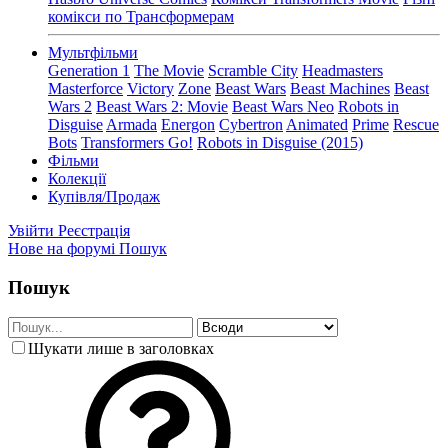
комікси по Трансформерам
Мультфільми
Generation 1
The Movie
Scramble City
Headmasters
Masterforce
Victory
Zone
Beast Wars
Beast Machines
Beast
Wars 2
Beast Wars 2: Movie
Beast Wars Neo
Robots in
Disguise
Armada
Energon
Cybertron
Animated
Prime
Rescue
Bots
Transformers Go!
Robots in Disguise (2015)
Фільми
Колекції
Купівля/Продаж
Увійти
Реєстрація
Нове на форумі
Пошук
Пошук
Шукати лише в заголовках