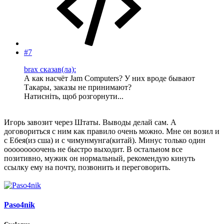
#7
brax сказав(ла):
А как насчёт Jam Computers? У них вроде бывают
Такары, заказы не принимают?
Натисніть, щоб розгорнути...
Игорь завозит через Штаты. Выводы делай сам. А
договориться с ним как правило очень можно. Мне он возил и
с Ебея(из сша) и с чимунмунга(китай). Минус только один
ооооооооочень не быстро выходит. В остальном все
позитивно, мужик он нормальный, рекомендую кинуть
ссылку ему на почту, позвонить и переговорить.
Paso4nik