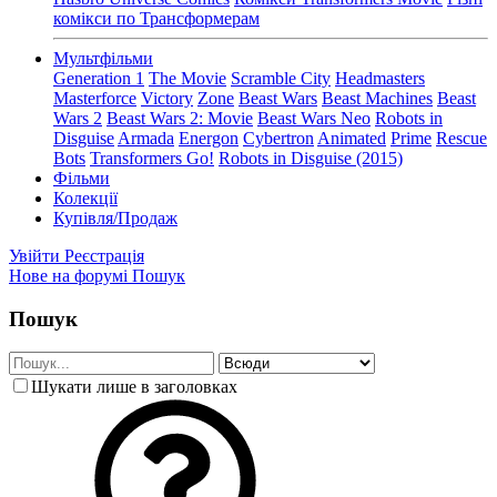
комікси по Трансформерам
Мультфільми
Generation 1
The Movie
Scramble City
Headmasters
Masterforce
Victory
Zone
Beast Wars
Beast Machines
Beast
Wars 2
Beast Wars 2: Movie
Beast Wars Neo
Robots in
Disguise
Armada
Energon
Cybertron
Animated
Prime
Rescue
Bots
Transformers Go!
Robots in Disguise (2015)
Фільми
Колекції
Купівля/Продаж
Увійти
Реєстрація
Нове на форумі
Пошук
Пошук
Шукати лише в заголовках