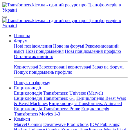
Головна
Форум
Нові повідомлення
Нове на форумі
Рекомендований
вміст
Нові повідомлення
Нові повідомлення профілю
Остання активність
Користувачі
Зареєстровані користувачі
Зараз на форумі
Пошук повідомлень профілю
Пошук по форуму
Енциклопедії
Енциклопедія Transformers: Universe (Marvel)
Енциклопедія Transformers: G1
Енциклопедія Beast Wars
& Beast Machines
Енциклопедія Transformers: Animated
Енциклопедія Transformers: Prime
Енциклопедія
Transformers Movies 1-3
Комікси
Marvel Comics
Dreamwave Productions
IDW Publishing
Hasbro Universe Comics
Комікси Transformers Movie
Різні