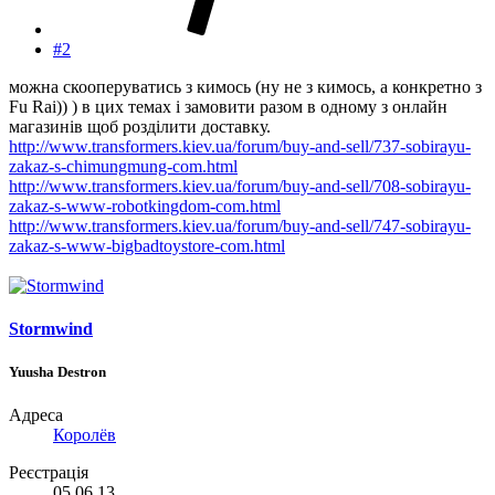
#2
можна скооперуватись з кимось (ну не з кимось, а конкретно з
Fu Rai)) ) в цих темах і замовити разом в одному з онлайн
магазинів щоб розділити доставку.
http://www.transformers.kiev.ua/forum/buy-and-sell/737-sobirayu-
zakaz-s-chimungmung-com.html
http://www.transformers.kiev.ua/forum/buy-and-sell/708-sobirayu-
zakaz-s-www-robotkingdom-com.html
http://www.transformers.kiev.ua/forum/buy-and-sell/747-sobirayu-
zakaz-s-www-bigbadtoystore-com.html
Stormwind
Yuusha Destron
Адреса
Королёв
Реєстрація
05.06.13