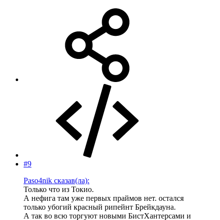
#9
Paso4nik сказав(ла):
Только что из Токио.
А нефига там уже первых праймов нет. остался
только убогий красный рипейнт Брейкдауна.
А так во всю торгуют новыми БистХантерсами и