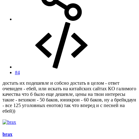
#4
достать их подешевле и собсно достать в целом - ответ
очевиден - ебей, или искать на китайских сайтах КО галимого
качества что б было еще дешевле, цены на твои интересы
такие - вехикон - 50 баков, юникрон - 60 баков, ну а брейкдаун
- все 125 уголовных енотов) так что вперед и с песней на
ебей))
brax