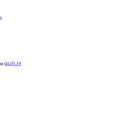
n
ня
04.05.19