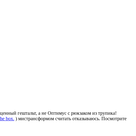
ценный гештальт, а не Оптимус с рюкзаком из трупика!
he box.
) мистрансформом считать отказываюсь. Посмотрите