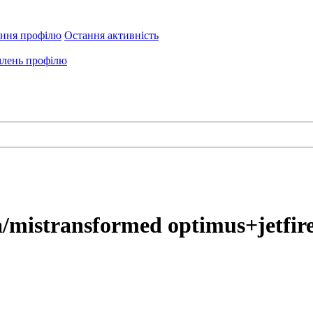
ення профілю
Остання активність
лень профілю
/mistransformed optimus+jetfir