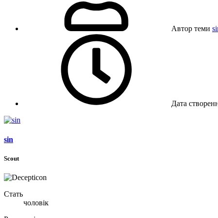
Автор теми
si
Дата створен
sin
Scout
Стать
чоловік