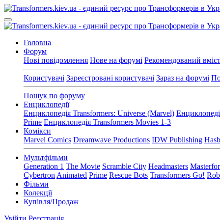
Головна
Форум
Нові повідомлення
Нове на форумі
Рекомендований вміс
Користувачі
Зареєстровані користувачі
Зараз на форумі
По
Пошук по форуму
Енциклопедії
Енциклопедія Transformers: Universe (Marvel)
Енциклопедія
Prime
Енциклопедія Transformers Movies 1-3
Комікси
Marvel Comics
Dreamwave Productions
IDW Publishing
Hasb
Мультфільми
Generation 1
The Movie
Scramble City
Headmasters
Masterfo
Cybertron
Animated
Prime
Rescue Bots
Transformers Go!
Robo
Фільми
Колекції
Купівля/Продаж
Увійти
Реєстрація