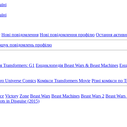
т
Нові повідомлення
Нові повідомлення профілю
Остання активн
шук повідомлень профілю
 Transformers: G1
Енциклопедія Beast Wars & Beast Machines
Енц
ro Universe Comics
Комікси Transformers Movie
Різні комікси по
rce
Victory
Zone
Beast Wars
Beast Machines
Beast Wars 2
Beast Wars
ts in Disguise (2015)