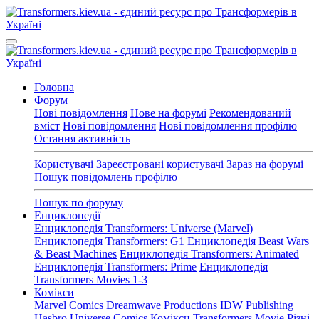
Головна
Форум
Нові повідомлення
Нове на форумі
Рекомендований
вміст
Нові повідомлення
Нові повідомлення профілю
Остання активність
Користувачі
Зареєстровані користувачі
Зараз на форумі
Пошук повідомлень профілю
Пошук по форуму
Енциклопедії
Енциклопедія Transformers: Universe (Marvel)
Енциклопедія Transformers: G1
Енциклопедія Beast Wars
& Beast Machines
Енциклопедія Transformers: Animated
Енциклопедія Transformers: Prime
Енциклопедія
Transformers Movies 1-3
Комікси
Marvel Comics
Dreamwave Productions
IDW Publishing
Hasbro Universe Comics
Комікси Transformers Movie
Різні