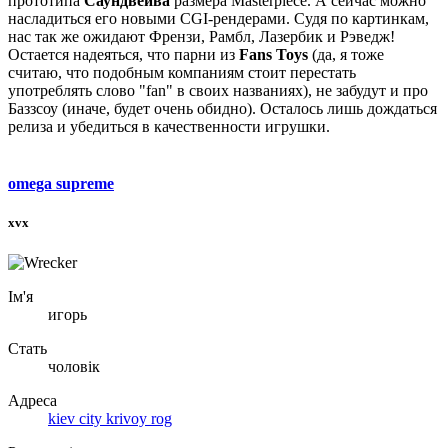
прототипа
Саундвейва
размера Masterpiece. А сейчас можно
насладиться его новыми CGI-рендерами. Судя по картинкам,
нас так же ожидают Френзи, Рамбл, Лазербик и Рэведж!
Остается надеяться, что парни из
Fans Toys
(да, я тоже
считаю, что подобным компаниям стоит перестать
употреблять слово "fan" в своих названиях), не забудут и про
Баззсоу (иначе, будет очень обидно). Осталось лишь дождаться
релиза и убедиться в качественности игрушки.
omega supreme
xvx
Ім'я
игорь
Стать
чоловік
Адреса
kiev city krivoy rog