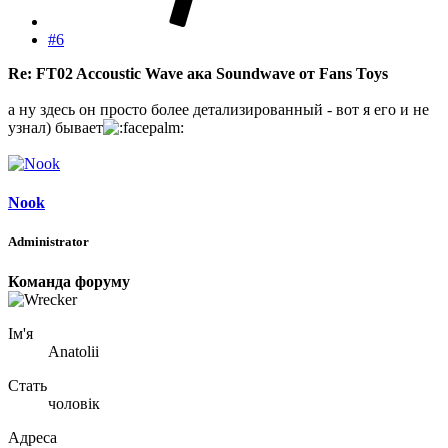
#6
Re: FT02 Accoustic Wave ака Soundwave от Fans Toys
а ну здесь он просто более детализированный - вот я его и не
узнал) бывает
Nook
Administrator
Команда форуму
Ім'я
Anatolii
Стать
чоловік
Адреса