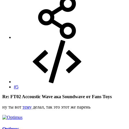
#5
Re: FT02 Accoustic Wave ака Soundwave от Fans Toys
ну ты вот
тему
делал, так это этот же парень
Optimus