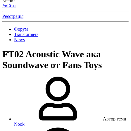
Меню
Увійти
Реєстрація
Форум
Transformers
News
FT02 Acoustic Wave ака
Soundwave от Fans Toys
Автор теми
Nook