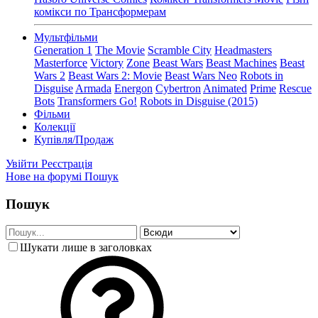
комікси по Трансформерам
Мультфільми
Generation 1
The Movie
Scramble City
Headmasters
Masterforce
Victory
Zone
Beast Wars
Beast Machines
Beast
Wars 2
Beast Wars 2: Movie
Beast Wars Neo
Robots in
Disguise
Armada
Energon
Cybertron
Animated
Prime
Rescue
Bots
Transformers Go!
Robots in Disguise (2015)
Фільми
Колекції
Купівля/Продаж
Увійти
Реєстрація
Нове на форумі
Пошук
Пошук
Шукати лише в заголовках