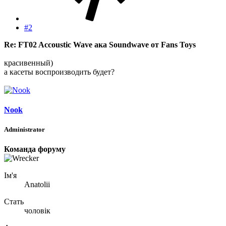
#2
Re: FT02 Accoustic Wave ака Soundwave от Fans Toys
красивенный)
а касеты воспроизводить будет?
Nook
Administrator
Команда форуму
Ім'я
Anatolii
Стать
чоловік