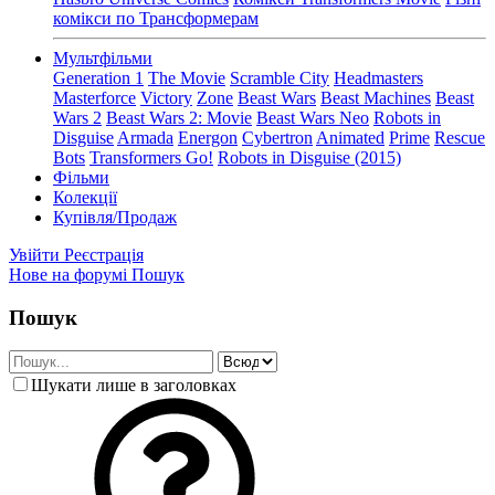
комікси по Трансформерам
Мультфільми
Generation 1
The Movie
Scramble City
Headmasters
Masterforce
Victory
Zone
Beast Wars
Beast Machines
Beast
Wars 2
Beast Wars 2: Movie
Beast Wars Neo
Robots in
Disguise
Armada
Energon
Cybertron
Animated
Prime
Rescue
Bots
Transformers Go!
Robots in Disguise (2015)
Фільми
Колекції
Купівля/Продаж
Увійти
Реєстрація
Нове на форумі
Пошук
Пошук
Шукати лише в заголовках