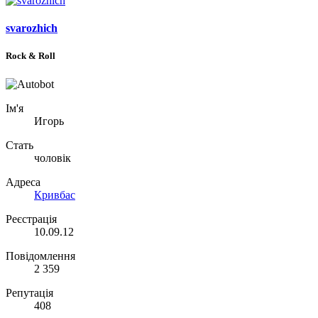
svarozhich
Rock & Roll
Ім'я
Игорь
Стать
чоловік
Адреса
Кривбас
Реєстрація
10.09.12
Повідомлення
2 359
Репутація
408