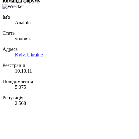
Команда форуму
Ім'я
Anatolii
Стать
чоловік
Адреса
Kyiv, Ukraine
Реєстрація
10.10.11
Повідомлення
5 075
Репутація
2 568