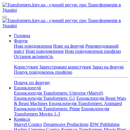
Головна
Форум
Нові повідомлення
Нове на форумі
Рекомендований
вміст
Нові повідомлення
Нові повідомлення профілю
Остання активність
Користувачі
Зареєстровані користувачі
Зараз на форумі
Пошук повідомлень профілю
Пошук по форуму
Енциклопедії
Енциклопедія Transformers: Universe (Marvel)
Енциклопедія Transformers: G1
Енциклопедія Beast Wars
& Beast Machines
Енциклопедія Transformers: Animated
Енциклопедія Transformers: Prime
Енциклопедія
Transformers Movies 1-3
Комікси
Marvel Comics
Dreamwave Productions
IDW Publishing
Hasbro Universe Comics
Комікси Transformers Movie
Різні