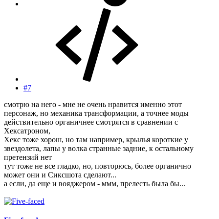
#7
смотрю на него - мне не очень нравится именно этот
персонаж, но механика трансформации, а точнее моды
действительно органичнее смотрятся в сравнении с
Хексатроном,
Хекс тоже хорош, но там например, крылья короткие у
звездолета, лапы у волка странные задние, к остальному
претензий нет
тут тоже не все гладко, но, повторюсь, более органично
может они и Сиксшота сделают...
а если, да еще и вояджером - ммм, прелесть была бы...