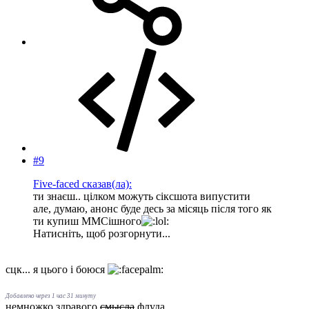
#9
Five-faced сказав(ла):
ти знаєш.. цілком можуть сіксшота випустити
але, думаю, анонс буде десь за місяць після того як
ти купиш ММСішного
Натисніть, щоб розгорнути...
сцк... я цього і боюся
Добавлено через 1 час 31 минуту
немножко здравого
смысла
флуда