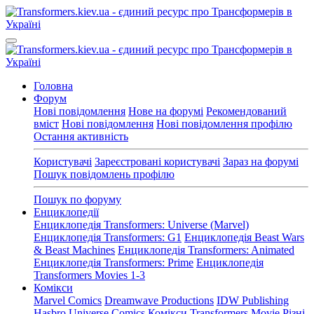
Головна
Форум
Нові повідомлення
Нове на форумі
Рекомендований
вміст
Нові повідомлення
Нові повідомлення профілю
Остання активність
Користувачі
Зареєстровані користувачі
Зараз на форумі
Пошук повідомлень профілю
Пошук по форуму
Енциклопедії
Енциклопедія Transformers: Universe (Marvel)
Енциклопедія Transformers: G1
Енциклопедія Beast Wars
& Beast Machines
Енциклопедія Transformers: Animated
Енциклопедія Transformers: Prime
Енциклопедія
Transformers Movies 1-3
Комікси
Marvel Comics
Dreamwave Productions
IDW Publishing
Hasbro Universe Comics
Комікси Transformers Movie
Різні