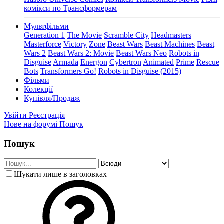
комікси по Трансформерам
Мультфільми
Generation 1
The Movie
Scramble City
Headmasters
Masterforce
Victory
Zone
Beast Wars
Beast Machines
Beast
Wars 2
Beast Wars 2: Movie
Beast Wars Neo
Robots in
Disguise
Armada
Energon
Cybertron
Animated
Prime
Rescue
Bots
Transformers Go!
Robots in Disguise (2015)
Фільми
Колекції
Купівля/Продаж
Увійти
Реєстрація
Нове на форумі
Пошук
Пошук
Шукати лише в заголовках