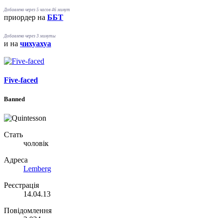
Добавлено через 5 часов 46 минут
приордер на
ББТ
Добавлено через 3 минуты
и на
чихуахуа
Five-faced
Banned
Стать
чоловік
Адреса
Lemberg
Реєстрація
14.04.13
Повідомлення