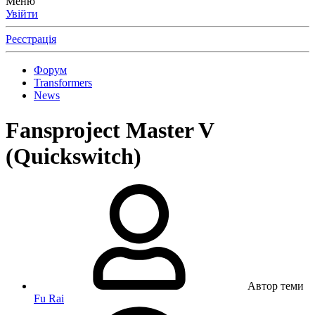
Меню
Увійти
Реєстрація
Форум
Transformers
News
Fansproject Master V
(Quickswitch)
Автор теми
Fu Rai