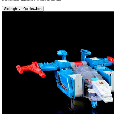
Sixknight vs Quickswitch