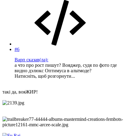
#6
Варп сказав(ла):
а что про рост пишут? Вояджер, судя по фото где
видно дэлюкс Оптимуса в альтмоде?
Натисніть, щоб розгорнути...
такі да, вояЖИР!