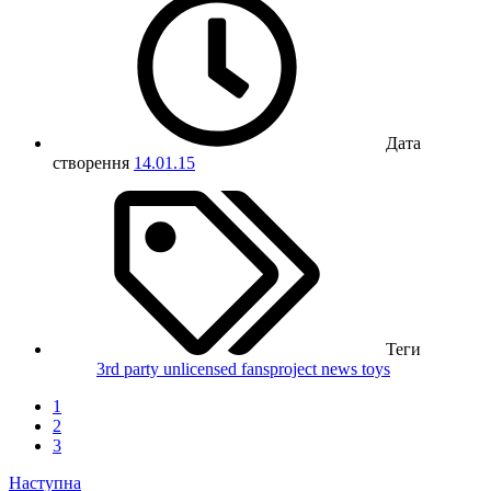
Дата
створення
14.01.15
Теги
3rd party unlicensed
fansproject
news
toys
1
2
3
Наступна