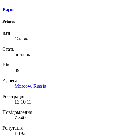
Варп
Primus
Ім'я
Славка
Стать
чоловік
Вік
39
Адреса
Moscow, Russia
Реєстрація
13.10.11
Повідомлення
7 840
Репутація
1 192