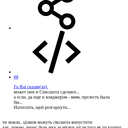
#8
Fu Rai сказав(ла):
может они и Сиксшота сделают...
а если, да еще и вояджером - ммм, прелесть была
бы...
Натисніть, щоб розгорнути...
ти знаєш.. цілком можуть сіксшота випустити
але, думаю, анонс буде десь за місяць після того як ти купиш