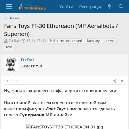
Увійти
Реєстрація
News
Fans Toys FT-30 Ethereaon (MP Aerialbots /
Superion)
А
Д
Т
Fu Rai
13.11.17
3rd party unlicensed
fans toys
news
в
а
е
toys
т
т
г
о
а
и
Fu Rai
р
с
т
Super Primus
т
е
в
м
о
13.11.17
#1
и
р
е
Ну, фанаты хорошего стафа, держите свои кошельки!
н
н
Ни кто иной, как всем известные отличнейшим
я
качеством фигурок
Fans Toys
намереваются сделать
своего
Супериона МП
линейки