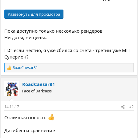
Развернуть для просмотра
Пока доступно только несколько рендеров
Ни даты, ни цены...
П.С. если честно, я уже сбился со счета - третий уже МП
Суперион?
RoadCaesar81
Р
е
а
RoadCaesar81
к
ц
Face of Darkness
і
ї
:
14.11.17
#2
Отличная новость
Дигибеш и сравнение